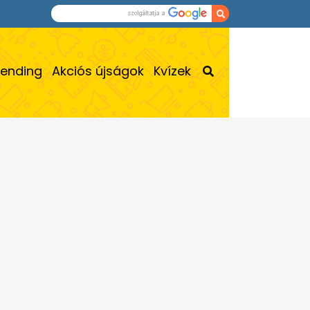
rending
Akciós újságok
Kvízek