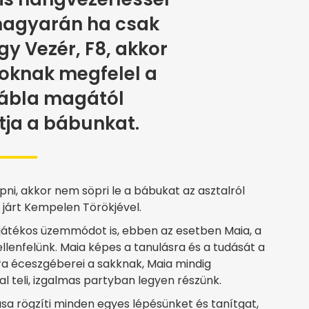
magyarán ha csak
y Vezér, F8, akkor
oknak megfelel a
tábla magától
ja a bábunkat.
pni, akkor nem söpri le a bábukat az asztalról
 járt Kempelen Törökjével.
yjátékos üzemmódot is, ebben az esetben Maia, a
lenfelünk. Maia képes a tanulásra és a tudását a
ra éceszgéberei a sakknak, Maia mindig
l teli, izgalmas partyban legyen részünk.
a rögzíti minden egyes lépésünket és tanítgat,