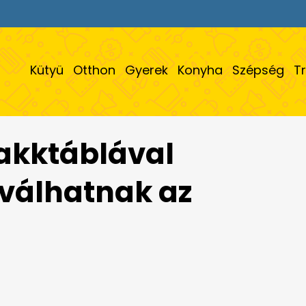
Kütyü
Otthon
Gyerek
Konyha
Szépség
T
sakktáblával
válhatnak az