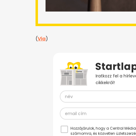
(
Via
)
Iratkozz fel a hírl
cikkekről!
Hozzájárulok, hogy a Central Médiacs
számomra, és közvetlen üzletszerz