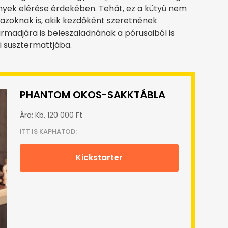
nyek elérése érdekében. Tehát, ez a kütyü nem
azoknak is, akik kezdőként szeretnének
rmadjára is beleszaladnának a pórusaiból is
i susztermattjába.
PHANTOM OKOS-SAKKTÁBLA
Ára: Kb. 120 000 Ft
ITT IS KAPHATOD:
Kickstarter