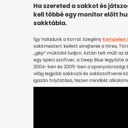
Ha szereted a sakkot és játszo
kell többé egy monitor előtt 
sakktábla.
Így haladunk a korral. Szegény
Kempelen 
sakkmestert kellett elrejtenie a híres, 
„gép” működni tudjon. Aztán telt múlt az 
egy spéci szoftver, a Deep Blue legyőzte 
2004-ben és 2005-ben a spanyolországi B
világ legjobb sakkozói és sakkszoftverei k
igazán folytatása, hiszen mindkét alkalo