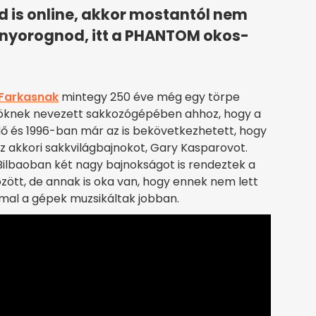
d is online, akkor mostantól nem
hunyorognod, itt a PHANTOM okos-
Farkasnak
mintegy 250 éve még egy törpe
Töröknek nevezett sakkozógépében ahhoz, hogy a
idő és 1996-ban már az is bekövetkezhetett, hogy
az akkori sakkvilágbajnokot, Gary Kasparovot.
ilbaoban két nagy bajnokságot is rendeztek a
özött, de annak is oka van, hogy ennek nem lett
mmal a gépek muzsikáltak jobban.