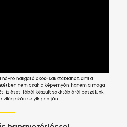
M névre hallgató okos-sakktáblához, ami a
entétben nem csak a képernyőn, hanem a maga
tős, ízléses, fából készült sakktábláról beszélünk,
a világ akármelyik pontján.
is hangvezérléssel