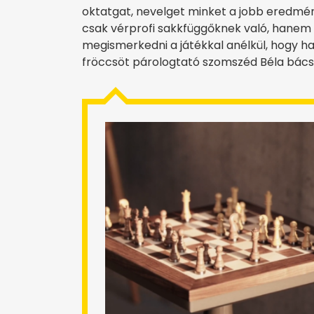
oktatgat, nevelget minket a jobb eredmé
csak vérprofi sakkfüggőknek való, hanem 
megismerkedni a játékkal anélkül, hogy ha
fröccsöt párologtató szomszéd Béla bács