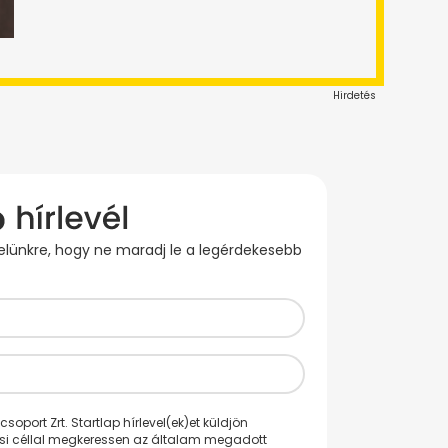
Hirdetés
evelünkre, hogy ne maradj le a legérdekesebb
oport Zrt. Startlap hírlevel(ek)et küldjön
ési céllal megkeressen az általam megadott