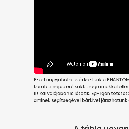
Ezzel nagyjából el is érkeztünk a PHANTO
korábbi népszerű sakkprogramokkal ell
fizikai valójában is létezik. Egy igen tetsze
aminek segítségével bárkivel játszhatunk 
A tábla ugyan