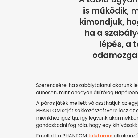
is működik, 
kimondjuk, hog
ha a szabály
lépés, a 
odamozgat
Szerencsére, ha szabálytalanul akarunk lé
dühösen, mint ahogyan állítólag Napóleon
A páros játék mellett választhatjuk az eg
PHANTOM saját sakkozószoftvere lesz az el
miénkhez igazítja, így legyünk akármekko
gondoskodni fog róla, hogy egy kihívásokka
Emellett a PHANTOM
telefonos
alkalmazás