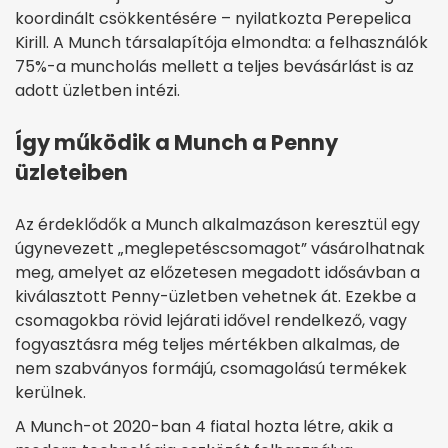
koordinált csökkentésére – nyilatkozta Perepelica
Kirill. A Munch társalapítója elmondta: a felhasználók
75%-a muncholás mellett a teljes bevásárlást is az
adott üzletben intézi.
Így működik a Munch a Penny
üzleteiben
Az érdeklődők a Munch alkalmazáson keresztül egy
úgynevezett „meglepetéscsomagot” vásárolhatnak
meg, amelyet az előzetesen megadott idősávban a
kiválasztott Penny-üzletben vehetnek át. Ezekbe a
csomagokba rövid lejárati idővel rendelkező, vagy
fogyasztásra még teljes mértékben alkalmas, de
nem szabványos formájú, csomagolású termékek
kerülnek.
A Munch-ot 2020-ban 4 fiatal hozta létre, akik a