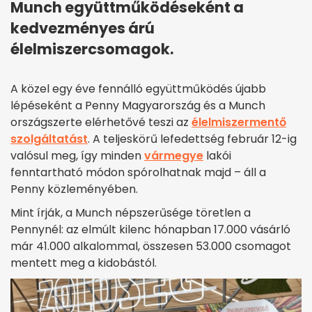
Munch együttműködéseként a
kedvezményes árú
élelmiszercsomagok.
A közel egy éve fennálló együttműködés újabb
lépéseként a Penny Magyarország és a Munch
országszerte elérhetővé teszi az
élelmiszermentő
szolgáltatást
. A teljeskörű lefedettség február 12-ig
valósul meg, így minden
vármegye
lakói
fenntartható módon spórolhatnak majd – áll a
Penny közleményében.
Mint írják, a Munch népszerűsége töretlen a
Pennynél: az elmúlt kilenc hónapban 17.000 vásárló
már 41.000 alkalommal, összesen 53.000 csomagot
mentett meg a kidobástól.