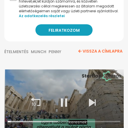
hírlevel(ek)et küldjön számomra, és közvetlen
üzletszerzési céllal megkeressen az általam megadott
elérhetőségeimen saját vagy üzleti partnerei ajánlatával.
Az adatkezelés részletei
VISSZA A CÍMLAPRA
ÉTELMENTÉS
MUNCH
PENNY