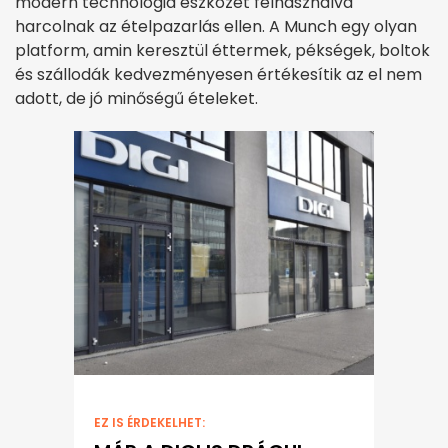
modern technológia eszközét felhasználva
harcolnak az ételpazarlás ellen. A Munch egy olyan
platform, amin keresztül éttermek, pékségek, boltok
és szállodák kedvezményesen értékesítik az el nem
adott, de jó minőségű ételeket.
EZ IS ÉRDEKELHET: