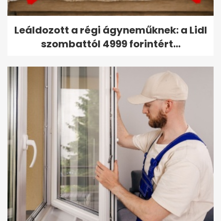
Leáldozott a régi ágyneműknek: a Lidl
szombattól 4999 forintért...