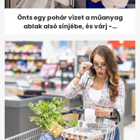
Önts egy pohár vizet a műanyag
ablak alsó sínjébe, és várj -...