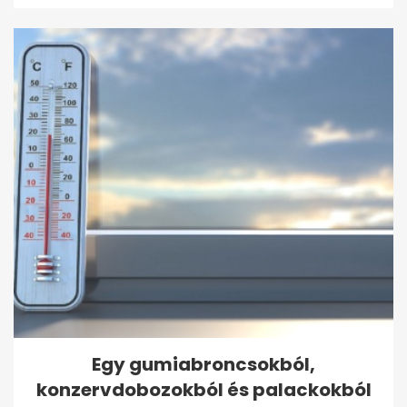
Egy gumiabroncsokból,
konzervdobozokból és palackokból