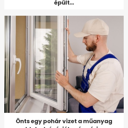
épült...
Önts egy pohár vizet a műanyag