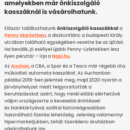
amelyekben már önkiszolgáló
kasszáknál is vásárolhatunk.
Először találkozhatunk
önkiszolgáló kasszákkal
a
Penny Marketben
, a diszkontlánc a budapesti Király
utcában található egységében vezette be az újítást.
Ha beválik, jó eséllyel újabb Penny-üzletekben lesz
ilyen pénztár – írja a
Napi.hu
.
Az
Auchan
, a CBA, a Spar és a Tesco már régebb óta
működtet automata kasszákat. Az Auchanban
például 2019-ben jelentek meg, majd 2020 nyarán a
járványhelyzet miatt felgyorsították a
beruházásokat azért, hogy minél előbb elérhetővé
váljon országszerte a kevesebb érintéssel
és bankkártyával, ezáltal biztonságosabban
használható fizetési lehetőség. Jelenleg valamennyi
hipermarketjükben, tehát tizenkilenc áruházban
vásárolhatunk így.