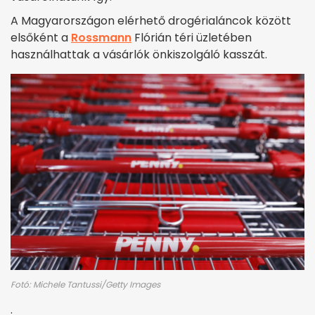
A Magyarországon elérhető drogérialáncok között
elsőként a
Rossmann
Flórián téri üzletében
használhattak a vásárlók önkiszolgáló kasszát.
Fotó: Michele Tantussi/Getty Images
.