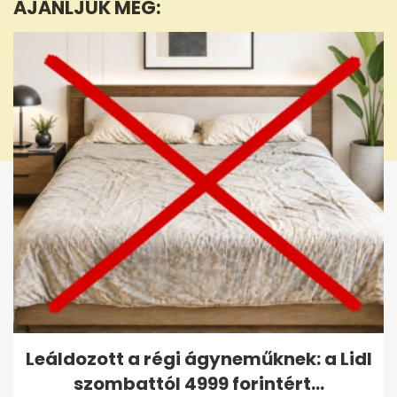
AJÁNLJUK MÉG:
5
seconds
Leáldozott a régi ágyneműknek: a Lidl
szombattól 4999 forintért...