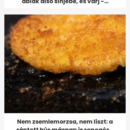
ablak alsó sínjébe, és várj -...
Nem zsemlemorzsa, nem liszt: a
rántott hús másnap is ropogós...