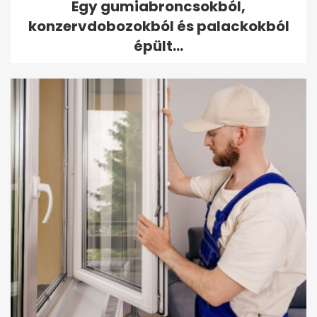
Egy gumiabroncsokból,
konzervdobozokból és palackokból
épült...