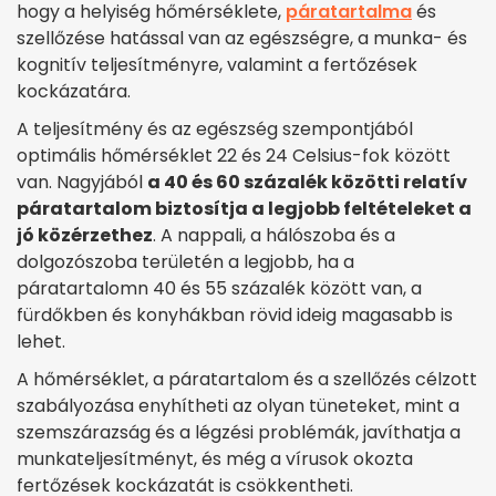
hogy a helyiség hőmérséklete,
páratartalma
és
szellőzése hatással van az egészségre, a munka- és
kognitív teljesítményre, valamint a fertőzések
kockázatára.
A teljesítmény és az egészség szempontjából
optimális hőmérséklet 22 és 24 Celsius-fok között
van. Nagyjából
a 40 és 60 százalék közötti relatív
páratartalom biztosítja a legjobb feltételeket a
jó közérzethez
. A nappali, a hálószoba és a
dolgozószoba területén a legjobb, ha a
páratartalomn 40 és 55 százalék között van, a
fürdőkben és konyhákban rövid ideig magasabb is
lehet.
A hőmérséklet, a páratartalom és a szellőzés célzott
szabályozása enyhítheti az olyan tüneteket, mint a
szemszárazság és a légzési problémák, javíthatja a
munkateljesítményt, és még a vírusok okozta
fertőzések kockázatát is csökkentheti.