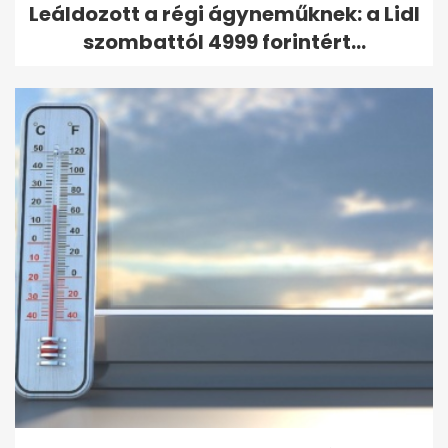
Leáldozott a régi ágyneműknek: a Lidl
szombattól 4999 forintért...