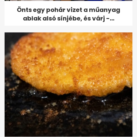
Önts egy pohár vizet a műanyag
ablak alsó sínjébe, és várj -...