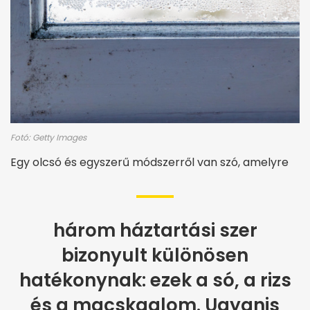
Fotó: Getty Images
Egy olcsó és egyszerű módszerről van szó, amelyre
három háztartási szer
bizonyult különösen
hatékonynak: ezek a só, a rizs
és a macskaalom. Ugyanis