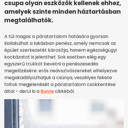
csupa olyan eszközök kellenek ehhez,
amelyek szinte minden háztartásban
megtalálhatók.
A túl magas a páratartalom hatására gyorsan
kialakulhat a lakásban penész, amely nemcsak az
épület szerkezetét károsítja, hanem egészségügyi
kockázatot is jelenthet. Sok esetben elég egy
egyszerű trükköt bevetni a penészesedés
megelőzésére: erős nedvszívószereket elhelyezve
megakadályozhatjuk a csúnya, veszélyes fekete
foltok megjelenését a páratartalom csökkentése
által – derül ki a
Bunte
cikkéből.