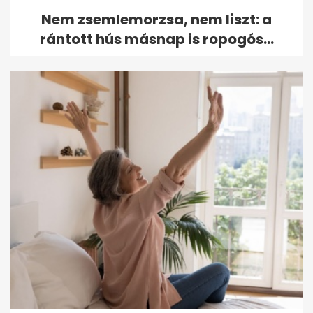
Nem zsemlemorzsa, nem liszt: a
rántott hús másnap is ropogós...