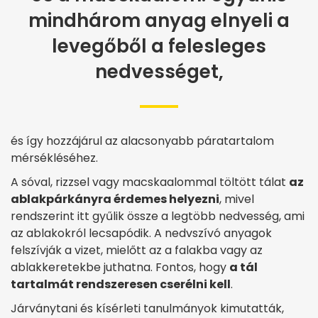
mindhárom anyag elnyeli a
levegőből a felesleges
nedvességet,
és így hozzájárul az alacsonyabb páratartalom
mérsékléséhez.
A sóval, rizzsel vagy macskaalommal töltött tálat
az
ablakpárkányra érdemes helyezni
, mivel
rendszerint itt gyűlik össze a legtöbb nedvesség, ami
az ablakokról lecsapódik. A nedvszívó anyagok
felszívják a vizet, mielőtt az a falakba vagy az
ablakkeretekbe juthatna. Fontos, hogy
a tál
tartalmát rendszeresen cserélni kell
.
Járványtani és kísérleti tanulmányok kimutatták,