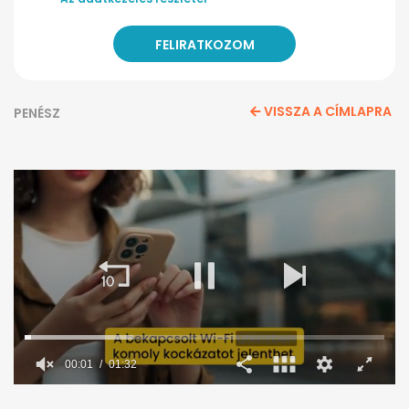
VISSZA A CÍMLAPRA
PENÉSZ
0
seconds