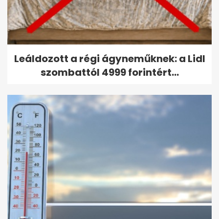
Leáldozott a régi ágyneműknek: a Lidl
szombattól 4999 forintért...