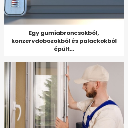
Egy gumiabroncsokból,
konzervdobozokból és palackokból
épült...