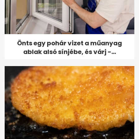
Önts egy pohár vizet a műanyag
ablak alsó sínjébe, és várj -...