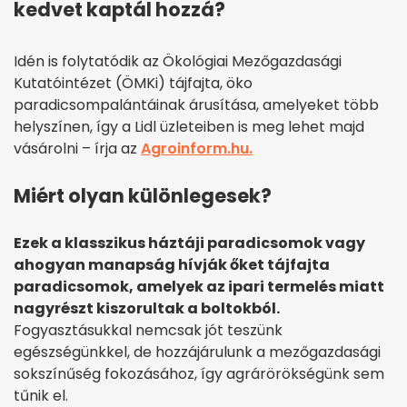
kedvet kaptál hozzá?
Idén is folytatódik az Ökológiai Mezőgazdasági
Kutatóintézet (ÖMKi) tájfajta, öko
paradicsompalántáinak árusítása, amelyeket több
helyszínen, így a Lidl üzleteiben is meg lehet majd
vásárolni – írja az
Agroinform.hu.
Miért olyan különlegesek?
Ezek a klasszikus háztáji paradicsomok vagy
ahogyan manapság hívják őket tájfajta
paradicsomok, amelyek az ipari termelés miatt
nagyrészt kiszorultak a boltokból.
Fogyasztásukkal nemcsak jót teszünk
egészségünkkel, de hozzájárulunk a mezőgazdasági
sokszínűség fokozásához, így agrárörökségünk sem
tűnik el.