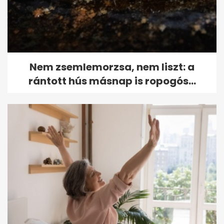
Nem zsemlemorzsa, nem liszt: a
rántott hús másnap is ropogós...