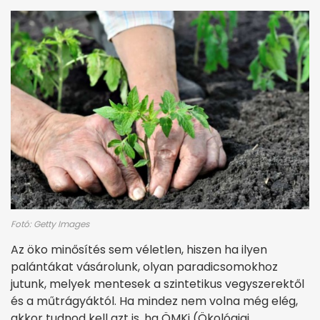
Fotó: Getty Images
Az öko minősítés sem véletlen, hiszen ha ilyen
palántákat vásárolunk, olyan paradicsomokhoz
jutunk, melyek mentesek a szintetikus vegyszerektől
és a műtrágyáktól. Ha mindez nem volna még elég,
akkor tudnod kell azt is, ha ÖMKi (Ökológiai