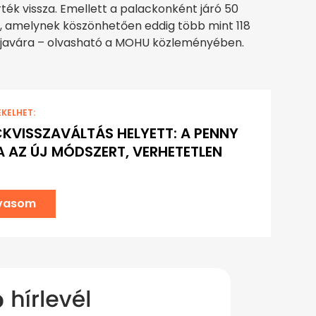
ék vissza. Emellett a palackonként járó 50
ható, amelynek köszönhetően eddig több mint 118
k javára – olvasható a MOHU közleményében.
EKELHET:
KVISSZAVÁLTÁS HELYETT: A PENNY
 AZ ÚJ MÓDSZERT, VERHETETLEN
lvasom