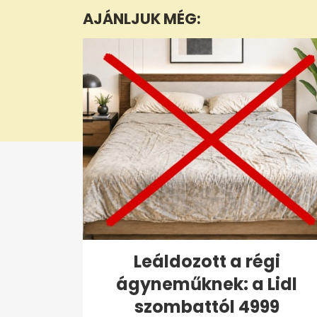
minute,
AJÁNLJUK MÉG:
32
seconds
Volume
0%
Leáldozott a régi
ágyneműknek: a Lidl
szombattól 4999