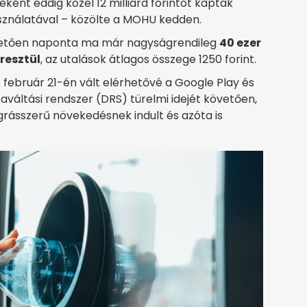
ént eddig közel 12 milliárd forintot kaptak
használatával – közölte a MOHU kedden.
etően naponta ma már nagyságrendileg
40 ezer
resztül
, az utalások átlagos összege 1250 forint.
. február 21-én vált elérhetővé a Google Play és
aváltási rendszer (DRS) türelmi idejét követően,
grásszerű növekedésnek indult és azóta is