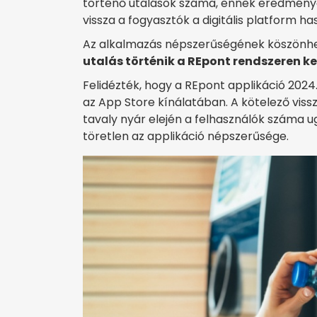
történő utalások száma, ennek eredmények
vissza a fogyasztók a digitális platform 
Az alkalmazás népszerűségének köszönh
utalás történik a REpont rendszeren ke
Felidézték, hogy a REpont applikáció 2024
az App Store kínálatában. A kötelező vissz
tavaly nyár elején a felhasználók száma u
töretlen az applikáció népszerűsége.