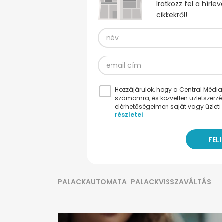
Iratkozz fel a hírl
cikkekről!
Hozzájárulok, hogy a Central Médiacs
számomra, és közvetlen üzletszerz
elérhetőségeimen saját vagy üzleti 
részletei
PALACKAUTOMATA
PALACKVISSZAVÁLTÁS