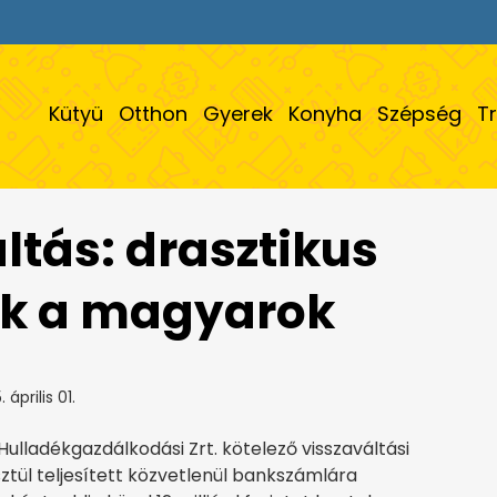
Kütyü
Otthon
Gyerek
Konyha
Szépség
T
ltás: drasztikus
ak a magyarok
 április 01.
ulladékgazdálkodási Zrt. kötelező visszaváltási
tül teljesített közvetlenül bankszámlára