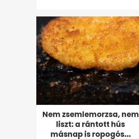
forintért...
Nem zsemlemorzsa, nem
liszt: a rántott hús
másnap is ropogós...