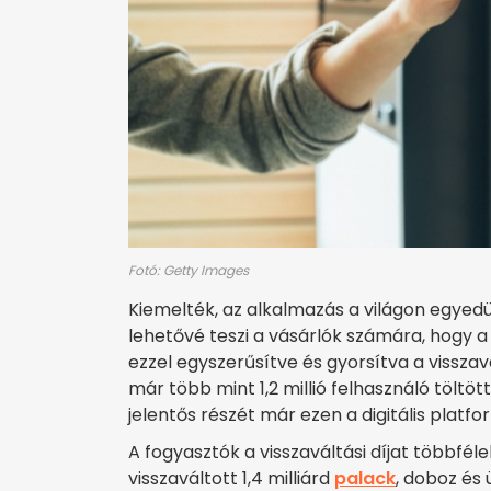
Fotó: Getty Images
Kiemelték, az alkalmazás a világon egyedü
lehetővé teszi a vásárlók számára, hogy a v
ezzel egyszerűsítve és gyorsítva a vissza
már több mint 1,2 millió felhasználó töltöt
jelentős részét már ezen a digitális platfo
A fogyasztók a visszaváltási díjat többfél
visszaváltott 1,4 milliárd
palack
, doboz és