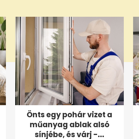
Önts egy pohár vizet a
műanyag ablak alsó
sínjébe, és várj -...