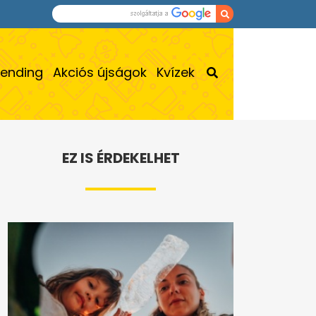
rending
Akciós újságok
Kvízek
EZ IS ÉRDEKELHET