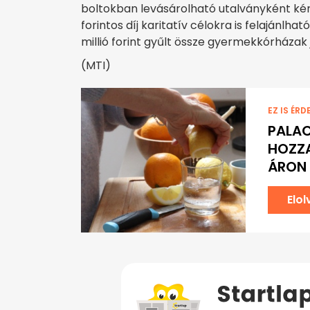
boltokban levásárolható utalványként kért
forintos díj karitatív célokra is felajánl
millió forint gyűlt össze gyermekkórháza
(MTI)
EZ IS ÉRD
PALAC
HOZZA
ÁRON
Elo