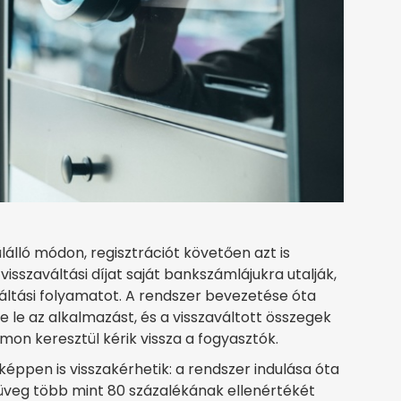
lálló módon, regisztrációt követően azt is
isszaváltási díjat saját bankszámlájukra utalják,
váltási folyamatot. A rendszer bevezetése óta
te le az alkalmazást, és a visszaváltott összegek
rmon keresztül kérik vissza a fogyasztók.
eképpen is visszakérhetik: a rendszer indulása óta
 üveg több mint 80 százalékának ellenértékét