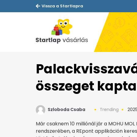
Vissza a Startlapra
Palackvisszavá
összeget kapt
Szloboda Csaba
Trending
2025.
Már csaknem 10 milliónál jár a MOHU MOL H
rendszerében, a REpont applikáción keresz