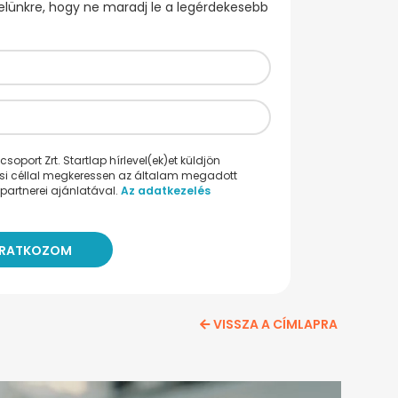
evelünkre, hogy ne maradj le a legérdekesebb
oport Zrt. Startlap hírlevel(ek)et küldjön
ési céllal megkeressen az általam megadott
partnerei ajánlatával.
Az adatkezelés
VISSZA A CÍMLAPRA