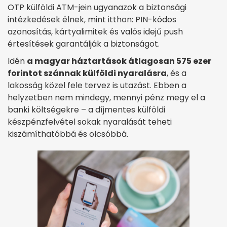
OTP külföldi ATM-jein ugyanazok a biztonsági
intézkedések élnek, mint itthon: PIN-kódos
azonosítás, kártyalimitek és valós idejű push
értesítések garantálják a biztonságot.
Idén
a magyar háztartások átlagosan 575 ezer
forintot szánnak külföldi nyaralásra
, és a
lakosság közel fele tervez is utazást. Ebben a
helyzetben nem mindegy, mennyi pénz megy el a
banki költségekre – a díjmentes külföldi
készpénzfelvétel sokak nyaralását teheti
kiszámíthatóbbá és olcsóbbá.