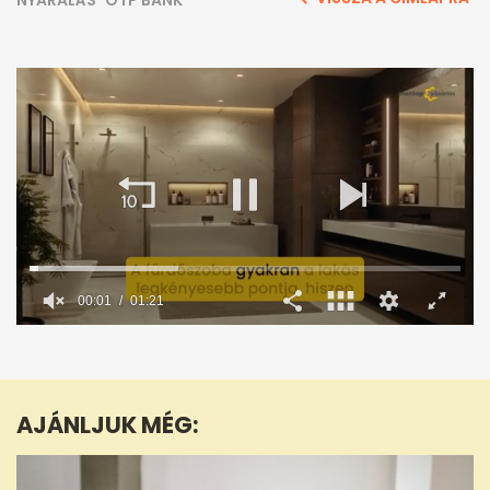
NYARALÁS
OTP BANK
00:02
01:21
0
seconds
of
1
minute,
AJÁNLJUK MÉG:
21
seconds