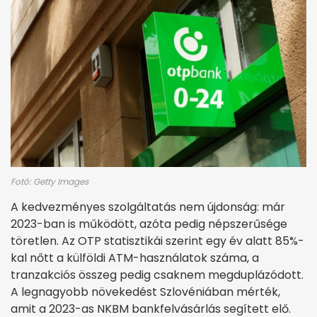
Fotó: Getty Images
A kedvezményes szolgáltatás nem újdonság: már
2023-ban is működött, azóta pedig népszerűsége
töretlen. Az OTP statisztikái szerint egy év alatt 85%-
kal nőtt a külföldi ATM-használatok száma, a
tranzakciós összeg pedig csaknem megduplázódott.
A legnagyobb növekedést Szlovéniában mérték,
amit a 2023-as NKBM bankfelvásárlás segített elő.