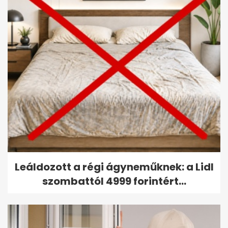
Leáldozott a régi ágyneműknek: a Lidl
szombattól 4999 forintért...