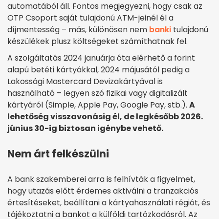
automatából áll. Fontos megjegyezni, hogy csak az
OTP Csoport saját tulajdonú ATM-jeinél él a
díjmentesség – más, különösen nem
banki
tulajdonú
készülékek plusz költségeket számíthatnak fel.
A szolgáltatás 2024 januárja óta elérhető a forint
alapú betéti kártyákkal, 2024 májusától pedig a
Lakossági Mastercard Devizakártyával is
használható – legyen szó fizikai vagy digitalizált
kártyáról (Simple, Apple Pay, Google Pay, stb.).
A
lehetőség visszavonásig él, de legkésőbb 2026.
június 30-ig biztosan igénybe vehető.
Nem árt felkészülni
A bank szakemberei arra is felhívták a figyelmet,
hogy utazás előtt érdemes aktiválni a tranzakciós
értesítéseket, beállítani a kártyahasználati régiót, és
tájékoztatni a bankot a külföldi tartózkodásról. Az