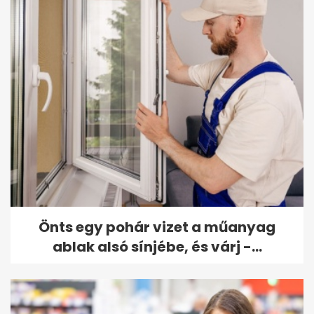
Önts egy pohár vizet a műanyag
ablak alsó sínjébe, és várj -...