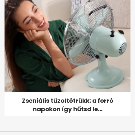
Zseniális tűzoltótrükk: a forró
napokon így hűtsd le...