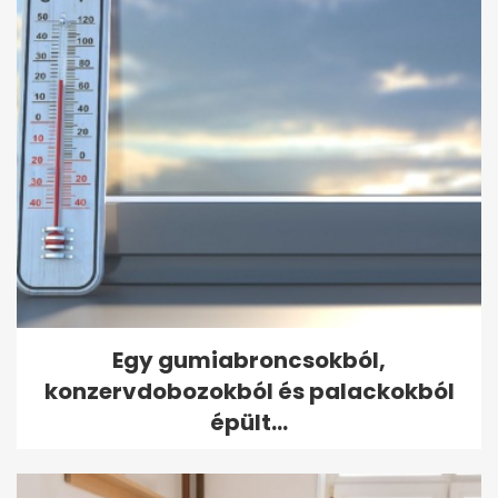
Egy gumiabroncsokból,
konzervdobozokból és palackokból
épült...