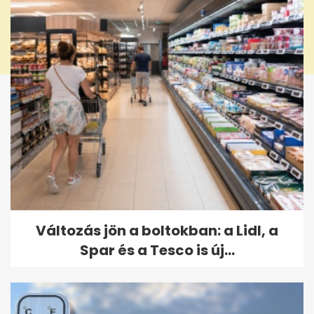
Változás jön a boltokban: a Lidl, a
Spar és a Tesco is új...