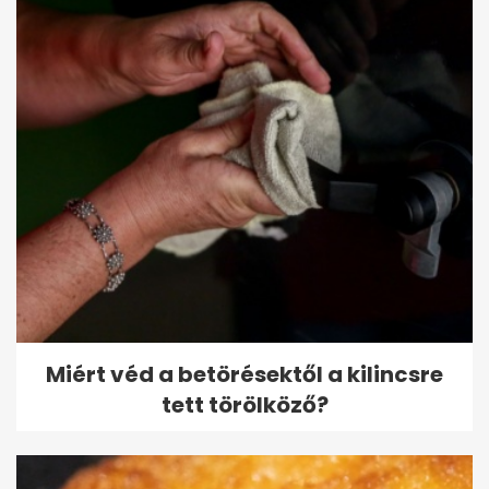
Miért véd a betörésektől a kilincsre
tett törölköző?