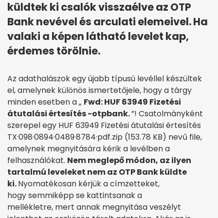
küldtek ki csalók visszaélve az OTP
Bank nevével és arculati elemeivel. Ha
valaki a képen látható levelet kap,
érdemes törölnie.
Az adathalászok egy újabb típusú levéllel készültek
el, amelynek különös ismertetőjele, hogy a tárgy
minden esetben a „
Fwd: HUF 63949 Fizetési
átutalási értesítés -otpbank.
”! Csatolmányként
szerepel egy HUF 63949 Fizetési átutalási értesítés
TX·098·0894·0489·8784·pdf.zip (153.78 KB) nevű file,
amelynek megnyitására kérik a levélben a
felhasználókat.
Nem meglepő módon, az ilyen
tartalmú leveleket nem az OTP Bank küldte
ki.
Nyomatékosan kérjük a címzetteket,
hogy semmiképp se kattintsanak a
mellékletre, mert annak megnyitása veszélyt