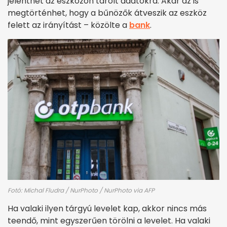
jelenthet az eszközön tárolt adatokra. Akár az is
megtörténhet, hogy a bűnözők átveszik az eszköz
felett az irányítást – közölte a
bank
.
Fotó: Michal Fludra / NurPhoto / NurPhoto via AFP
Ha valaki ilyen tárgyú levelet kap, akkor nincs más
teendő, mint egyszerűen törölni a levelet. Ha valaki