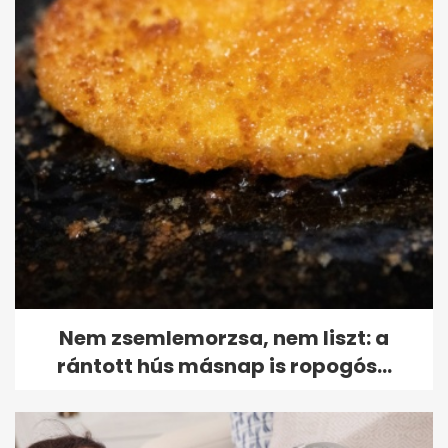
Nem zsemlemorzsa, nem liszt: a
rántott hús másnap is ropogós...