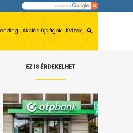
rending
Akciós újságok
Kvízek
EZ IS ÉRDEKELHET