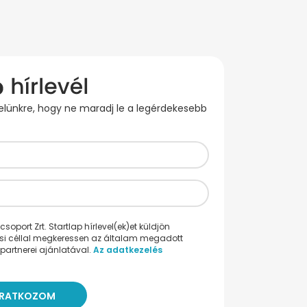
evelünkre, hogy ne maradj le a legérdekesebb
oport Zrt. Startlap hírlevel(ek)et küldjön
ési céllal megkeressen az általam megadott
partnerei ajánlatával.
Az adatkezelés