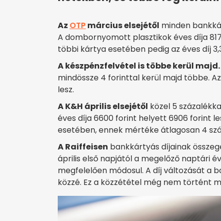
Az
OTP
március elsejétől
minden bankkár
A dombornyomott plasztikok éves díja 8177
többi kártya esetében pedig az éves díj 
A készpénzfelvétel is többe kerül majd.
mindössze 4 forinttal kerül majd többe. A
lesz.
A K&H április elsejétől
közel 5 százalékka
éves díja 6600 forint helyett 6906 forint l
esetében, ennek mértéke átlagosan 4 száza
A Raiffeisen
bankkártyás díjainak összeg
április első napjától a megelőző naptári é
megfelelően módosul. A díj változását a b
közzé. Ez a közzététel még nem történt m