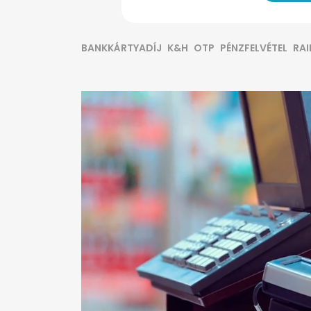
BANKKÁRTYADÍJ
K&H
OTP
PÉNZFELVÉTEL
RAI