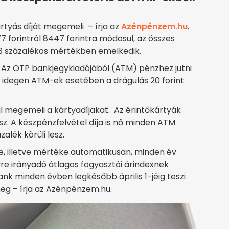
tyás díját megemeli – írja az
Azénpénzem.hu
.
 forintról 8447 forintra módosul, az összes
3,3 százalékos mértékben emelkedik.
Az OTP bankjegykiadójából (ATM) pénzhez jutni
z idegen ATM-ek esetében a drágulás 20 forint
l megemeli a kártyadíjakat. Az érintőkártyák
esz. A készpénzfelvétel díja is nő minden ATM
lék körüli lesz.
e, illetve mértéke automatikusan, minden év
vre irányadó átlagos fogyasztói árindexnek
ank minden évben legkésőbb április 1-jéig teszi
eg – írja az Azénpénzem.hu.