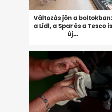
Változás jön a boltokban
a Lidl, a Spar és a Tesco i
új...