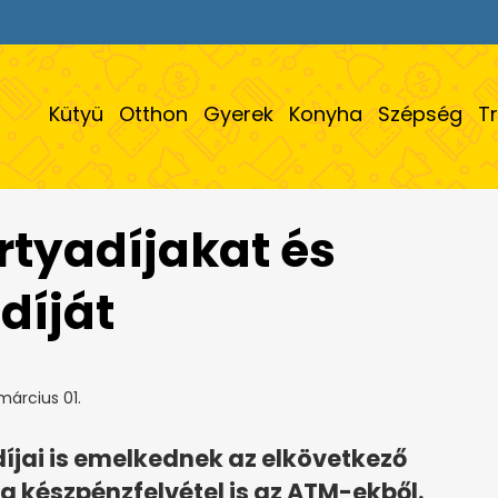
Kütyü
Otthon
Gyerek
Konyha
Szépség
T
rtyadíjakat és
díját
március 01.
jai is emelkednek az elkövetkező
 a készpénzfelvétel is az ATM-ekből.