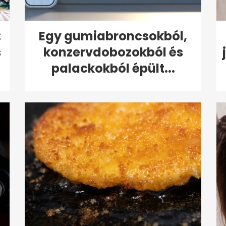
:
Egy gumiabroncsokból,
s
konzervdobozokból és
palackokból épült...