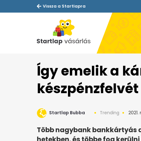
Vissza a Startlapra
Így emelik a ká
készpénzfelvét 
Startlap Bubba
Trending
2021. 
Több nagybank bankkártyás dí
hetekben, és többe fog kerülni