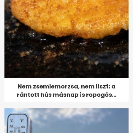
Nem zsemlemorzsa, nem liszt: a
rántott hús másnap is ropogós...