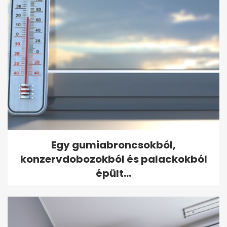
Egy gumiabroncsokból,
konzervdobozokból és palackokból
épült...