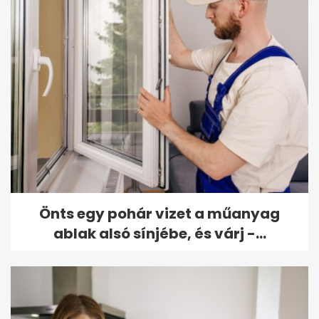
Önts egy pohár vizet a műanyag
ablak alsó sínjébe, és várj -...