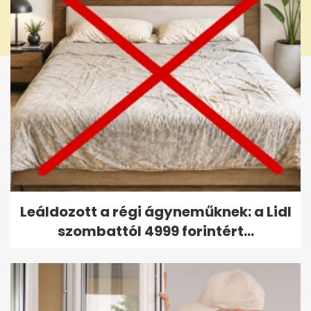
Leáldozott a régi ágyneműknek: a Lidl
szombattól 4999 forintért...