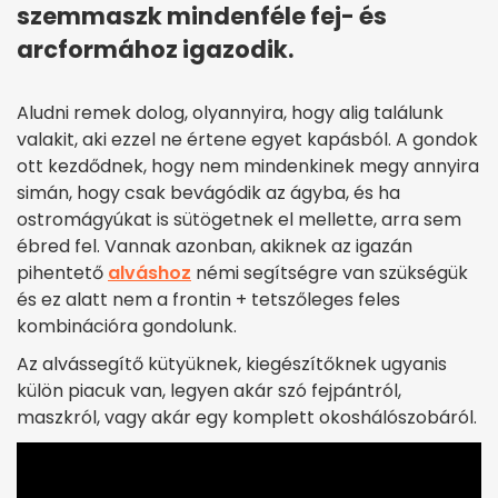
szemmaszk mindenféle fej- és
arcformához igazodik.
Aludni remek dolog, olyannyira, hogy alig találunk
valakit, aki ezzel ne értene egyet kapásból. A gondok
ott kezdődnek, hogy nem mindenkinek megy annyira
simán, hogy csak bevágódik az ágyba, és ha
ostromágyúkat is sütögetnek el mellette, arra sem
ébred fel. Vannak azonban, akiknek az igazán
pihentető
alváshoz
némi segítségre van szükségük
és ez alatt nem a frontin + tetszőleges feles
kombinációra gondolunk.
Az alvássegítő kütyüknek, kiegészítőknek ugyanis
külön piacuk van, legyen akár szó fejpántról,
maszkról, vagy akár egy komplett okoshálószobáról.