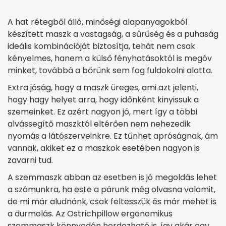
A hat rétegből álló, minőségi alapanyagokból
készített maszk a vastagság, a sűrűség és a puhaság
ideális kombinációját biztosítja, tehát nem csak
kényelmes, hanem a külső fényhatásoktól is megóv
minket, továbbá a bőrünk sem fog fuldokolni alatta.
Extra jóság, hogy a maszk üreges, ami azt jelenti,
hogy hagy helyet arra, hogy időnként kinyissuk a
szemeinket. Ez azért nagyon jó, mert így a többi
alvássegítő maszktól eltérően nem nehezedik
nyomás a látószerveinkre. Ez tűnhet apróságnak, ám
vannak, akiket ez a maszkok esetében nagyon is
zavarni tud.
A szemmaszk abban az esetben is jó megoldás lehet
a számunkra, ha este a párunk még olvasna valamit,
de mi már aludnánk, csak feltesszük és már mehet is
a durmolás. Az Ostrichpillow ergonomikus
szemmaszk könnyedén hordozható is, így akár egy