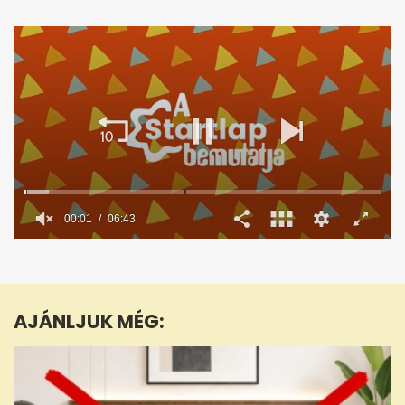
00:02
06:43
0
seconds
of
6
minutes,
AJÁNLJUK MÉG:
43
seconds