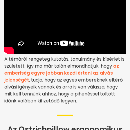
A témáról rengeteg kutatás, tanulmány és kísérlet is
született, így ma már talán elmondhatjuk, hogy
az
emberiség egyre jobban kezdi érteni az alvás
jelenségét
, tudja, hogy az egyes embereknek eltérő
alvási igényeik vannak és arra is van válasza, hogy
mit kell tennünk ahhoz, hogy a pihenéssel töltött
időnk valóban kifizetődő legyen.
Az Ostrichpillow ergonomikus