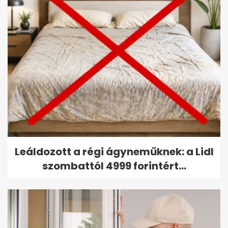
Leáldozott a régi ágyneműknek: a Lidl
szombattól 4999 forintért...