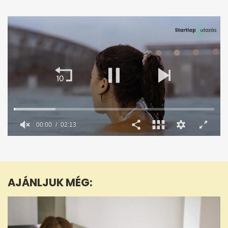
00:02
02:13
0
seconds
of
2
minutes,
AJÁNLJUK MÉG:
13
seconds