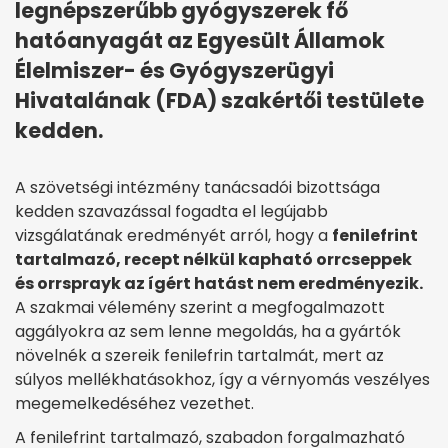
legnépszerűbb gyógyszerek fő
hatóanyagát az Egyesült Államok
Élelmiszer- és Gyógyszerügyi
Hivatalának (FDA) szakértői testülete
kedden.
A szövetségi intézmény tanácsadói bizottsága
kedden szavazással fogadta el legújabb
vizsgálatának eredményét arról, hogy a
fenilefrint
tartalmazó, recept nélkül kapható orrcseppek
és orrsprayk az ígért hatást nem eredményezik.
A szakmai vélemény szerint a megfogalmazott
aggályokra az sem lenne megoldás, ha a gyártók
növelnék a szereik fenilefrin tartalmát, mert az
súlyos mellékhatásokhoz, így a vérnyomás veszélyes
megemelkedéséhez vezethet.
A fenilefrint tartalmazó, szabadon forgalmazható