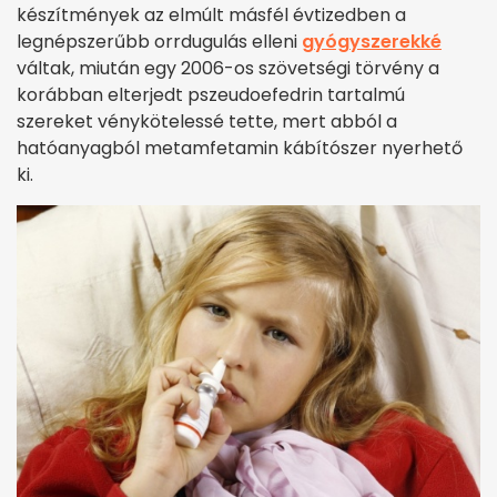
készítmények az elmúlt másfél évtizedben a
legnépszerűbb orrdugulás elleni
gyógyszerekké
váltak, miután egy 2006-os szövetségi törvény a
korábban elterjedt pszeudoefedrin tartalmú
szereket vénykötelessé tette, mert abból a
hatóanyagból metamfetamin kábítószer nyerhető
ki.