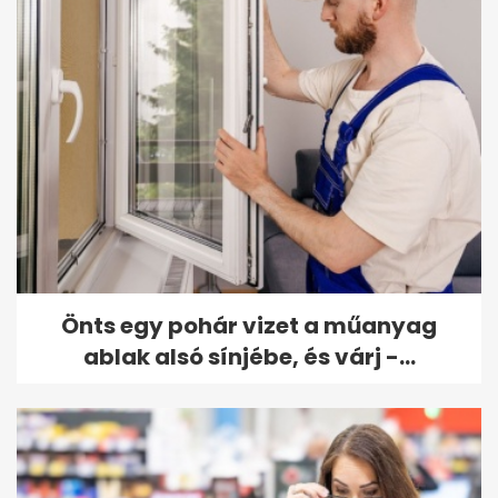
Önts egy pohár vizet a műanyag
ablak alsó sínjébe, és várj -...