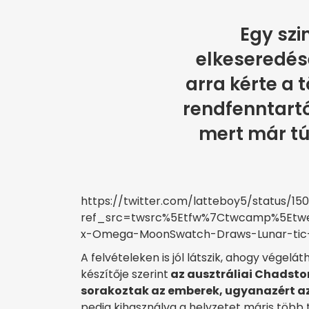
Egy szi
elkeseredé
arra kérte a 
rendfenntartó
mert már tú
https://twitter.com/latteboy5/status/1
ref_src=twsrc%5Etfw%7Ctwcamp%5Etwe
x-Omega-MoonSwatch-Draws-Lunar-tic-L
A felvételeken is jól látszik, ahogy végel
készítője szerint
az ausztráliai Chadsto
sorakoztak az emberek, ugyanazért a
pedig kihasználva a helyzetet máris több t