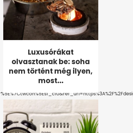
Luxusórákat
olvasztanak be: soha
nem történt még ilyen,
most...
5E%7Ctwcon%5Es1_c10&ref_url=https%3A%2F%2Fdesi