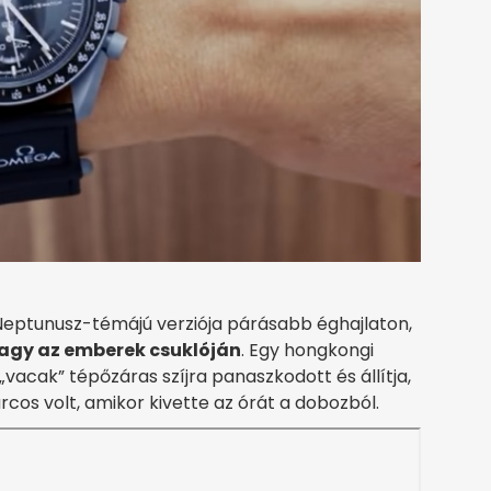
eptunusz-témájú verziója párásabb éghajlaton,
hagy az emberek csuklóján
. Egy hongkongi
 „vacak” tépőzáras szíjra panaszkodott és állítja,
cos volt, amikor kivette az órát a dobozból.