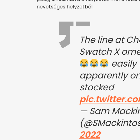
nevetséges helyzetből.
The line at Ch
Swatch X om
easily
apparently on
stocked
pic.twitter.
— Sam Macki
(@SMackinto
2022