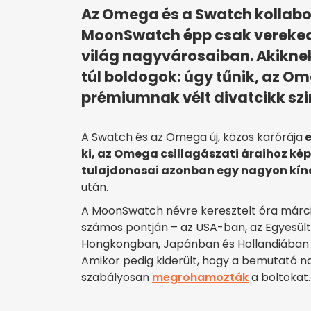
Az Omega és a Swatch kollabo
MoonSwatch épp csak vereked
világ nagyvárosaiban. Akiknek
túl boldogok: úgy tűnik, az O
prémiumnak vélt divatcikk sz
A Swatch és az Omega új, közös karórája
e
ki, az Omega csillagászati áraihoz kép
tulajdonosai azonban egy nagyon kín
után.
A MoonSwatch névre keresztelt óra márci
számos pontján – az USA-ban, az Egyesült
Hongkongban, Japánban és Hollandiában is
Amikor pedig kiderült, hogy a bemutató 
szabályosan
megrohamozták
a boltokat.