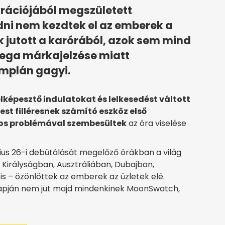
rációjából megszületett
ni nem kezdtek el az emberek a
 jutott a karórából, azok sem mind
mega márkajelzése miatt
implán gagyi.
lképesztő indulatokat és lelkesedést váltott
est filléresnek számító eszköz első
os problémával szembesültek
az óra viselése
us 26-i debütálását megelőző órákban a világ
 Királyságban, Ausztráliában, Dubajban,
 – özönlöttek az emberek az üzletek elé.
napján nem jut majd mindenkinek MoonSwatch,