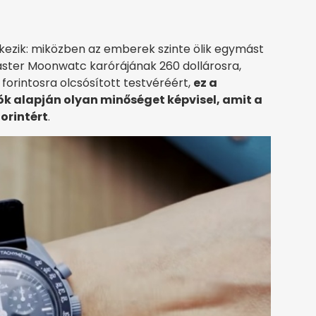
kezik: miközben az emberek szinte ölik egymást
ter Moonwatc karórájának 260 dollárosra,
forintosra olcsósított testvéréért,
ez a
k alapján olyan minőséget képvisel, amit a
orintért
.