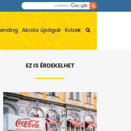
rending
Akciós újságok
Kvízek
EZ IS ÉRDEKELHET