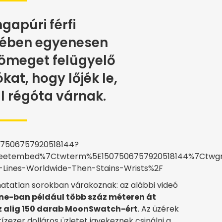
ngapúri férfi
sében egyenesen
tömeget felügyelő
kat, hogy lőjék le,
l régóta várnak.
507506757920518144?
etembed%7Ctwterm%5E1507506757920518144%7Ctwgr%
ines-Worldwide-Then-Stains-Wrists%2F
áthatatlan sorokban várakoznak: az alábbi videó
ne-ban például több száz méteren át
z alig 150 darab MoonSwatch-ért
. Az üzérek
ízezer dolláros üzletet igyekeznek csinálni a