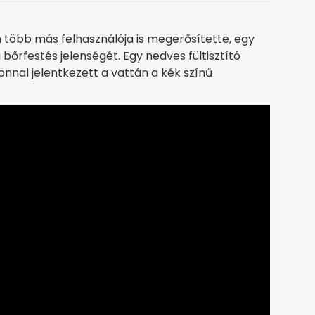
 több más felhasználója is megerősítette, egy
bőrfestés jelenségét. Egy nedves fültisztító
zonnal jelentkezett a vattán a kék színű