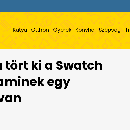
Kütyü
Otthon
Gyerek
Konyha
Szépség
T
 tört ki a Swatch
, aminek egy
 van