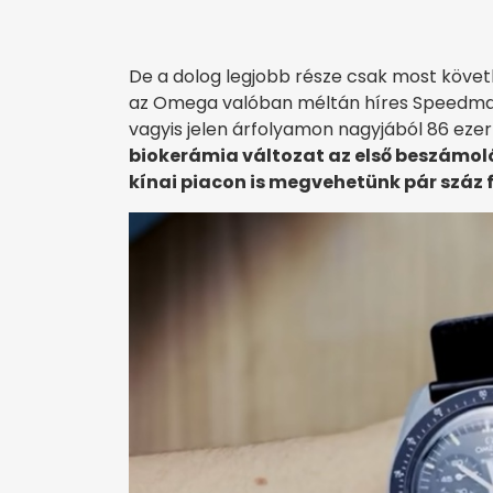
De a dolog legjobb része csak most követ
az Omega valóban méltán híres Speedmas
vagyis jelen árfolyamon nagyjából 86 ezer 
biokerámia változat az első beszámoló
kínai piacon is megvehetünk pár száz f