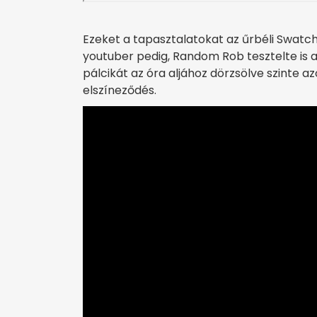
Ezeket a tapasztalatokat az űrbéli Swatch
youtuber pedig, Random Rob tesztelte is a 
pálcikát az óra aljához dörzsölve szinte a
elszíneződés.