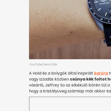
YouTube/Jenni Elle
A Hold és a bolygók által inspirált
karóra
N
vagy izzadás közben
csúnya kék foltot 
vásárló, Jeffrey So az elkékülő bőrén túl a
hogy a kristályüveg számlap már akkor kar