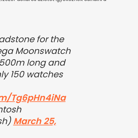
adstone for the
ega Moonswatch
 500m long and
ly 150 watches
com/Tg6pHn4iNa
ntosh
sh)
March 25,