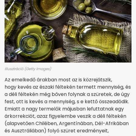
Illusztráció (Getty Images)
Az emelkedő árakban most az is közrejátszik,
hogy kevés az északi féltekén termett mennyiség, és
a déli féltekén még bőven folynak a szüretek, de úgy
fest, ott is kevés a mennyiség, s e kettő összeadódik.
Emiatt a nagy termelők májusban lefuttatnak egy
árkorrekciót, azaz figyelembe veszik a déli féltekén
(alapvetően Chilében, Argentínában, Dél-Afrikában
és Ausztráliában) folyó szüret eredményeit,