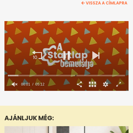
VISSZA A CÍMLAPRA
0
seconds
of
5
minutes,
AJÁNLJUK MÉG:
12
seconds