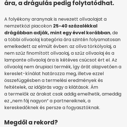
ára, a drágulás pedig folytatódhat.
A folyékony aranynak is nevezett olívaolajat a
nemzetközi piacokon
25-40 százalékkal
drágábban adják, mint egy évvel korábban
, de
a többi olívaolaj kategória ára szintén folyamatosan
emelkedett az elmúlt évben: az olíva törkölyolaj, a
nem szűz finomított olívaolaj, a szűz olívaolaj és a
lampante olívaolaj ára is kétéves csúcsot ért el. Az
olívaolaj nem árupiaci termék, így árát alapvetően a
kereslet-kínálat határozza meg, illetve ezzel
összefüggésben a termelési eredmények és
feltételek, az időjárás vagy a kilátások. Ám
a termelők az árakat csak addig emelhetik, ameddig
ez „nem fáj nagyon” a partnereiknek, a
kereskedőknek és persze a fogyasztóknak.
Megdől a rekord?