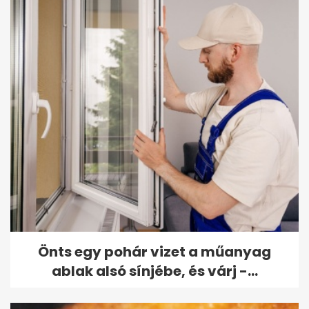
Önts egy pohár vizet a műanyag
ablak alsó sínjébe, és várj -...