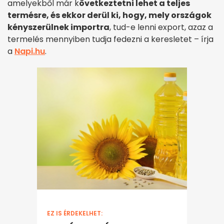
amelyekből már k
övetkeztetni lehet a teljes
termésre, és ekkor derül ki, hogy, mely országok
kényszerülnek importra
, tud-e lenni export, azaz a
termelés mennyiben tudja fedezni a keresletet – írja
a
Napi.hu
.
EZ IS ÉRDEKELHET: