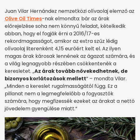
Juan Vilar Hernández nemzetközi olívaolaj elemző az
Olive Oil Times
-nak elmondta: bár az árak
előrejelzése soha nem könnyű feladat, kételkedik
abban, hogy el fogják érni a 2016/17-es
rekordmagasságot, amikor az extra szűz lédig
olívaolaj literenként 4,15 euróért kelt el. Az ilyen
magas árak károsak lennének az ágazat számára, és
a világ legnagyobb részében csökkentenék a
keresletet. „
Az árak tovább növekedhetnek, de
bizonyos korlátozások mellett
” – mondta Vilar.
„Minden a kereslet rugalmasságától függ. Ez a
pillanat nem a legmegfelelőbb a fogyasztók
számára, hogy megfizessék ezeket az árakat a nettó
jövedelem gyengülése miatt.”