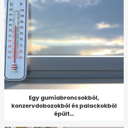
Egy gumiabroncsokból,
konzervdobozokból és palackokból
épült...