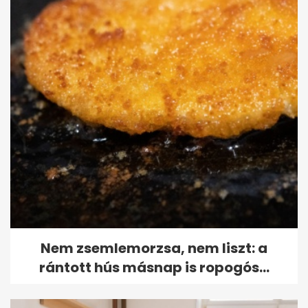
Nem zsemlemorzsa, nem liszt: a
rántott hús másnap is ropogós...