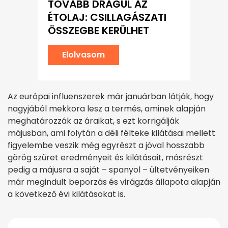
TOVÁBB DRÁGUL AZ
ÉTOLAJ: CSILLAGÁSZATI
ÖSSZEGBE KERÜLHET
Elolvasom
Az európai influenszerek már januárban látják, hogy
nagyjából mekkora lesz a termés, aminek alapján
meghatározzák az áraikat, s ezt korrigálják
májusban, ami folytán a déli félteke kilátásai mellett
figyelembe veszik még egyrészt a jóval hosszabb
görög szüret eredményeit és kilátásait, másrészt
pedig a májusra a saját – spanyol – ültetvényeiken
már megindult beporzás és virágzás állapota alapján
a következő évi kilátásokat is.