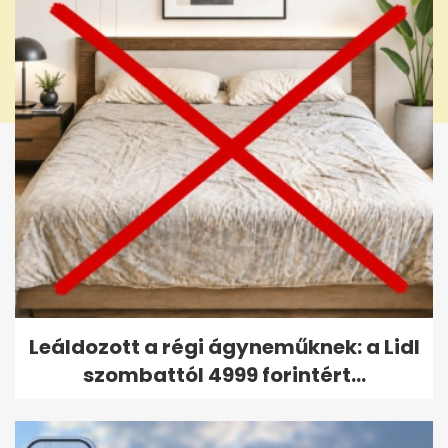
Leáldozott a régi ágyneműknek: a Lidl
szombattól 4999 forintért...