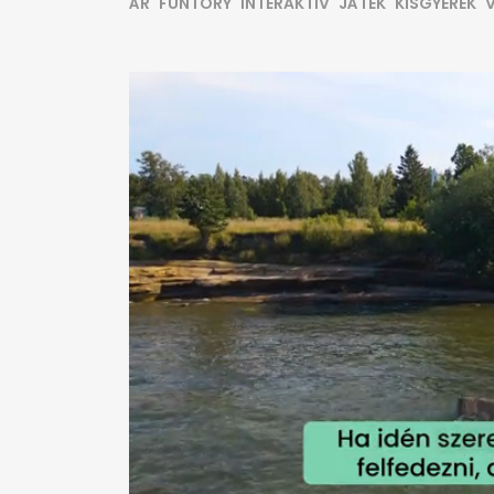
ÁR
FUNTORY
INTERAKTÍV
JÁTÉK
KISGYEREK