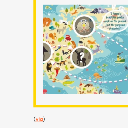
(
Via
)