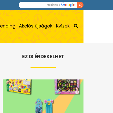
rending
Akciós újságok
Kvízek
EZ IS ÉRDEKELHET