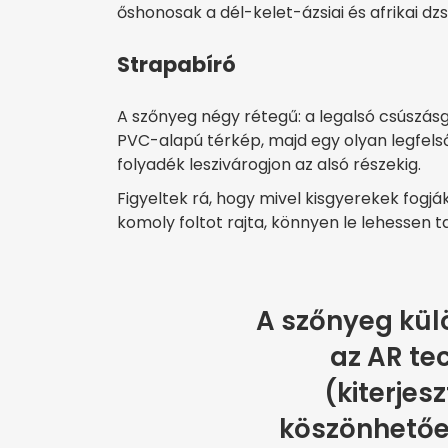
őshonosak a dél-kelet-ázsiai és afrikai d
Strapabíró
A szőnyeg négy rétegű: a legalsó csúszásgá
PVC-alapú térkép, majd egy olyan legfels
folyadék leszivárogjon az alsó részekig.
Figyeltek rá, hogy mivel kisgyerekek fogjá
komoly foltot rajta, könnyen le lehessen ta
A szőnyeg kül
az AR te
(kiterjes
köszönhetőe