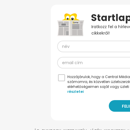
Iratkozz fel a hírl
cikkekről!
Hozzájárulok, hogy a Central Médiacs
számomra, és közvetlen üzletszerz
elérhetőségeimen saját vagy üzleti 
részletei