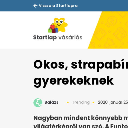
Vissza a Startlapra
Okos, strapabí
gyerekeknek
Balázs
Trending
2020. január 25
Nagyban mindent könnyebb meg
világtérképről van szó. A Funt