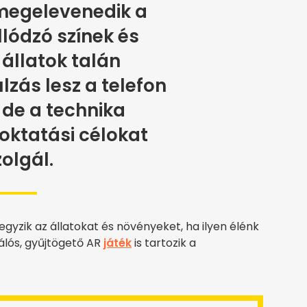
 megelevenedik a
illódzó színek és
állatok talán
zás lesz a telefon
, de a technika
oktatási célokat
zolgál.
zik az állatokat és növényeket, ha ilyen élénk
álós, gyűjtögető AR
játék
is tartozik a