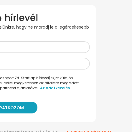
evelünkre, hogy ne maradj le a legérdekesebb
oport Zrt. Startlap hírlevel(ek)et küldjön
ési céllal megkeressen az általam megadott
partnerei ajánlatával.
Az adatkezelés