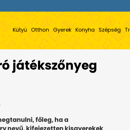
Kütyü
Otthon
Gyerek
Konyha
Szépség
T
ró játékszőnyeg
.
tanulni, főleg, ha a
ory nevű, kifejezetten kisgyerekek