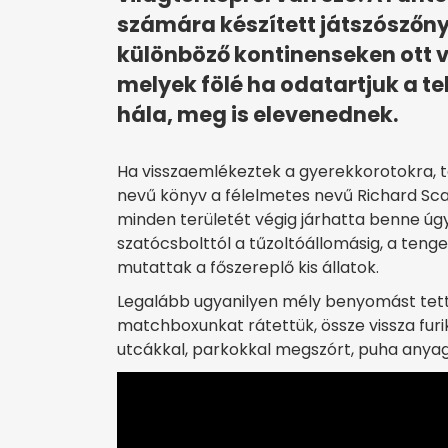
számára készített játszószőn
különböző kontinenseken ott v
melyek fölé ha odatartjuk a t
hála, meg is elevenednek.
Ha visszaemlékeztek a gyerekkorotokra, t
nevű könyv a félelmetes nevű Richard Sca
minden területét végig járhatta benne úg
szatócsbolttól a tűzoltóállomásig, a tenge
mutattak a főszereplő kis állatok.
Legalább ugyanilyen mély benyomást tet
matchboxunkat rátettük, össze vissza furi
utcákkal, parkokkal megszórt, puha anya