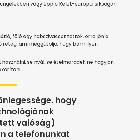
zsungelekben vagy épp a Kelet-európai síkságon.
tló, fölé egy habszivacsot tettek, erre jön a
ő réteg, ami meggátolja, hogy bármilyen
k használni, se nyál, se ételmaradék ne hagyjon
karítani.
önlegessége, hogy
chnológiának
ztett valóság)
n a telefonunkat