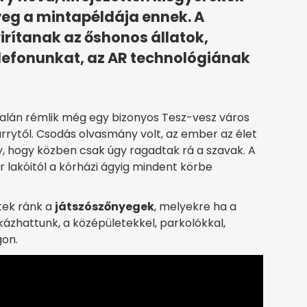
yeg a mintapéldája ennek. A
irítanak az őshonos állatok,
elefonunkat, az AR technológiának
alán rémlik még egy bizonyos Tesz-vesz város
rrytől. Csodás olvasmány volt, az ember az élet
y, hogy közben csak úgy ragadtak rá a szavak. A
r lakóitól a kórházi ágyig mindent körbe
tek ránk a
játszószőnyegek
, melyekre ha a
kázhattunk, a középületekkel, parkolókkal,
gon.