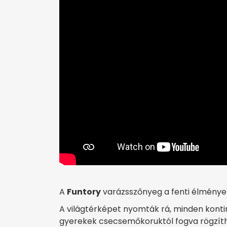
A
Funtory
varázsszőnyeg a fenti élmények
A világtérképet nyomták rá, minden kontine
gyerekek csecsemőkoruktól fogva rögzíthe