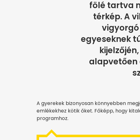
fölé tartva
térkép. A v
vigyorgó 
egyeseknek túl
kijelzőjén
alapvetően 
s
A gyerekek bizonyosan könnyebben megjegy
emlékekhez kötik őket. Főképp, hogy kital
programhoz.