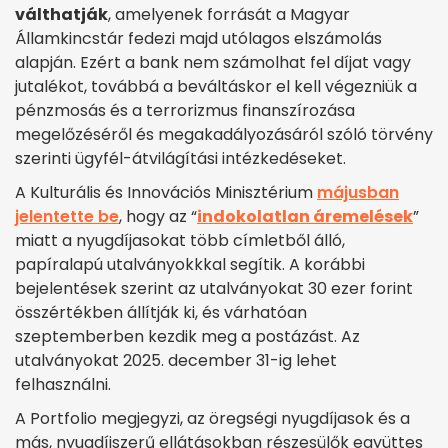
válthatják
, amelyenek forrását a Magyar
Államkincstár fedezi majd utólagos elszámolás
alapján. Ezért a bank nem számolhat fel díjat vagy
jutalékot, továbbá a beváltáskor el kell végezniük a
pénzmosás és a terrorizmus finanszírozása
megelőzéséről és megakadályozásáról szóló törvény
szerinti ügyfél-átvilágítási intézkedéseket.
A Kulturális és Innovációs Minisztérium
májusban
jelentette be
, hogy az “
indokolatlan áremelések
”
miatt a nyugdíjasokat több címletből álló,
papíralapú utalványokkkal segítik. A korábbi
bejelentések szerint az utalványokat 30 ezer forint
összértékben állítják ki, és várhatóan
szeptemberben kezdik meg a postázást. Az
utalványokat 2025. december 31-ig lehet
felhasználni.
A Portfolio megjegyzi, az öregségi nyugdíjasok és a
más, nyugdíjszerű ellátásokban részesülők együttes