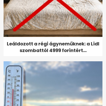
Leáldozott a régi ágyneműknek: a Lidl
szombattól 4999 forintért...