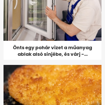
Önts egy pohár vizet a műanyag
ablak alsó sínjébe, és várj -...