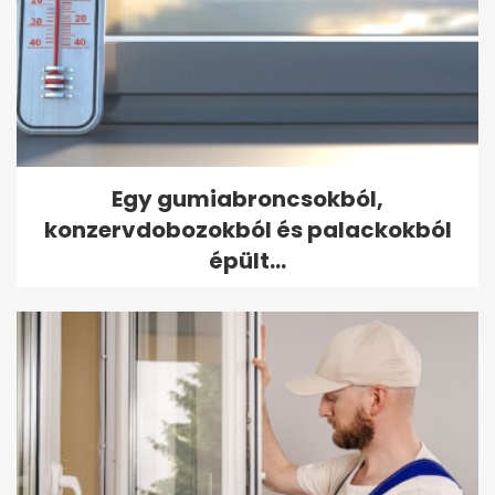
Egy gumiabroncsokból,
konzervdobozokból és palackokból
épült...