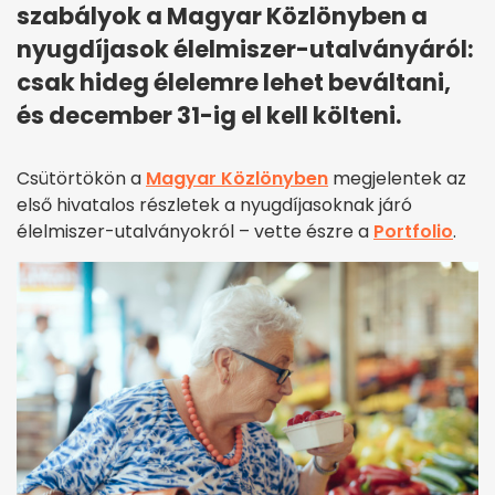
szabályok a Magyar Közlönyben a
nyugdíjasok élelmiszer-utalványáról:
csak hideg élelemre lehet beváltani,
és december 31-ig el kell költeni.
Csütörtökön a
Magyar Közlönyben
megjelentek az
első hivatalos részletek a nyugdíjasoknak járó
élelmiszer-utalványokról – vette észre a
Portfolio
.