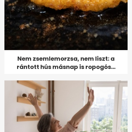
Nem zsemlemorzsa, nem liszt: a
rántott hús másnap is ropogós...