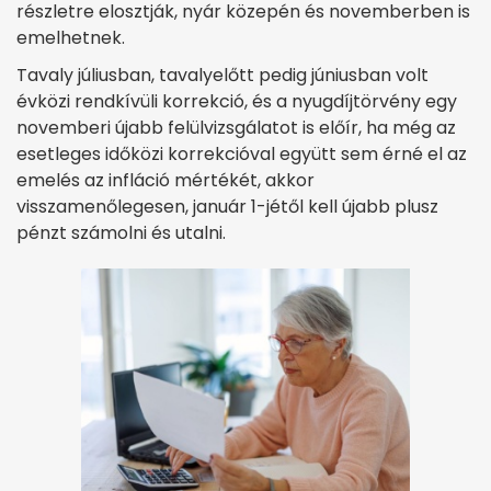
részletre elosztják, nyár közepén és novemberben is
emelhetnek.
Tavaly júliusban, tavalyelőtt pedig júniusban volt
évközi rendkívüli korrekció, és a nyugdíjtörvény egy
novemberi újabb felülvizsgálatot is előír, ha még az
esetleges időközi korrekcióval együtt sem érné el az
emelés az infláció mértékét, akkor
visszamenőlegesen, január 1-jétől kell újabb plusz
pénzt számolni és utalni.