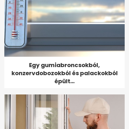
Egy gumiabroncsokból,
konzervdobozokból és palackokból
épült...