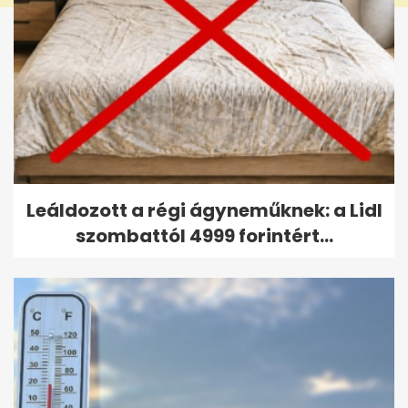
Leáldozott a régi ágyneműknek: a Lidl
szombattól 4999 forintért...