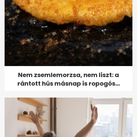
Nem zsemlemorzsa, nem liszt: a
rántott hús másnap is ropogós...