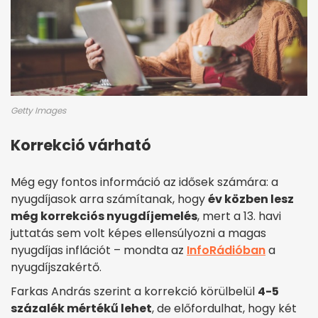
Getty Images
Korrekció várható
Még egy fontos információ az idősek számára: a
nyugdíjasok arra számítanak, hogy
év közben lesz
még korrekciós nyugdíjemelés
, mert a 13. havi
juttatás sem volt képes ellensúlyozni a magas
nyugdíjas inflációt – mondta az
InfoRádióban
a
nyugdíjszakértő.
Farkas András szerint a korrekció körülbelül
4-5
százalék mértékű lehet
, de előfordulhat, hogy két