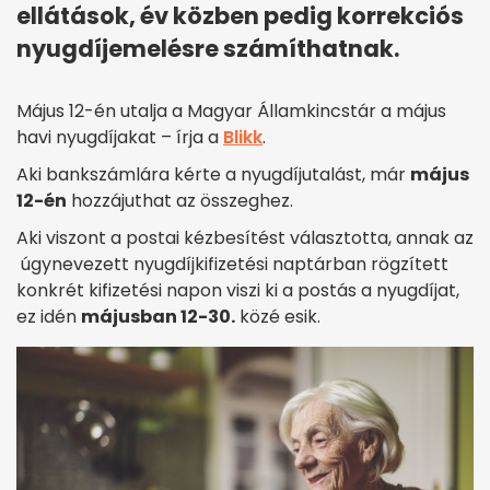
ellátások, év közben pedig korrekciós
nyugdíjemelésre számíthatnak.
Május 12-én utalja a Magyar Államkincstár a május
havi nyugdíjakat – írja a
Blikk
.
Aki bankszámlára kérte a nyugdíjutalást, már
május
12-én
hozzájuthat az összeghez.
Aki viszont a postai kézbesítést választotta, annak az
úgynevezett nyugdíjkifizetési naptárban rögzített
konkrét kifizetési napon viszi ki a postás a nyugdíjat,
ez idén
májusban 12-30.
közé esik.