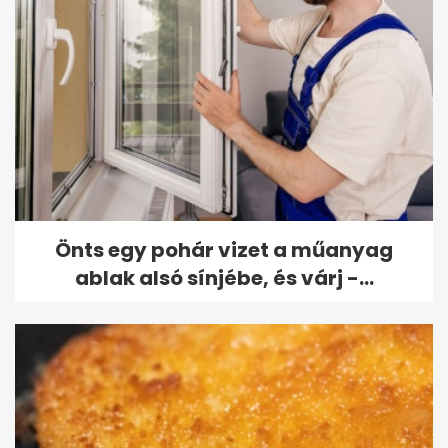
Önts egy pohár vizet a műanyag
ablak alsó sínjébe, és várj -...