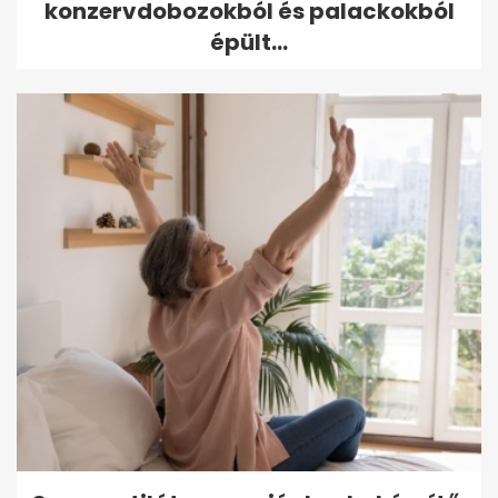
konzervdobozokból és palackokból
épült...