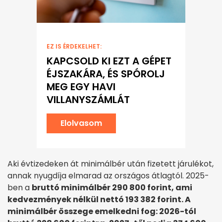
EZ IS ÉRDEKELHET:
KAPCSOLD KI EZT A GÉPET
ÉJSZAKÁRA, ÉS SPÓROLJ
MEG EGY HAVI
VILLANYSZÁMLÁT
Elolvasom
Aki évtizedeken át minimálbér után fizetett járulékot,
annak nyugdíja elmarad az országos átlagtól. 2025-
ben a
bruttó minimálbér 290 800 forint, ami
kedvezmények nélkül nettó 193 382 forint. A
minimálbér összege emelkedni fog: 2026-tól