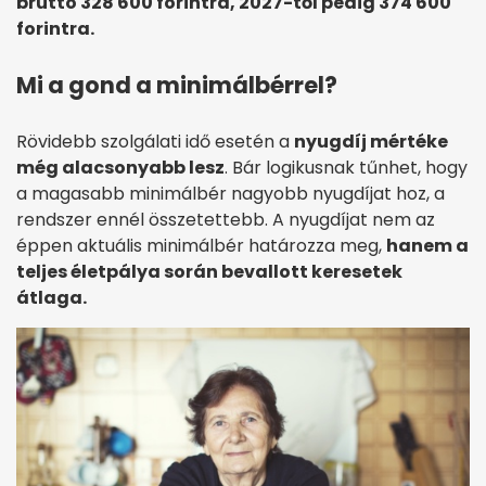
bruttó 328 600 forintra, 2027-től pedig 374 600
forintra.
Mi a gond a minimálbérrel?
Rövidebb szolgálati idő esetén a
nyugdíj mértéke
még alacsonyabb lesz
. Bár logikusnak tűnhet, hogy
a magasabb minimálbér nagyobb nyugdíjat hoz, a
rendszer ennél összetettebb. A nyugdíjat nem az
éppen aktuális minimálbér határozza meg,
hanem a
teljes életpálya során bevallott keresetek
átlaga.