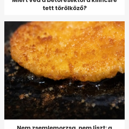
Miért véd a betörésektől a kilincsre
tett törölköző?
Nem zsemlemorzsa, nem liszt: a