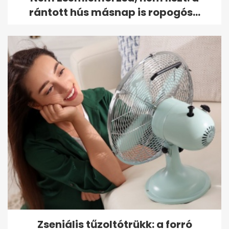
rántott hús másnap is ropogós...
Zseniális tűzoltótrükk: a forró