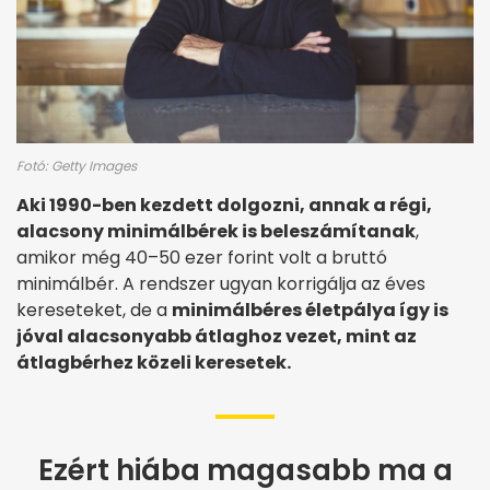
Fotó: Getty Images
Aki 1990-ben kezdett dolgozni, annak a régi,
alacsony minimálbérek is beleszámítanak
,
amikor még 40–50 ezer forint volt a bruttó
minimálbér. A rendszer ugyan korrigálja az éves
kereseteket, de a
minimálbéres életpálya így is
jóval alacsonyabb átlaghoz vezet, mint az
átlagbérhez közeli keresetek.
Ezért hiába magasabb ma a