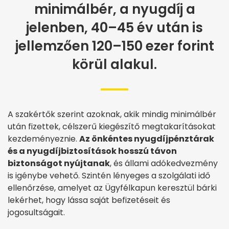
minimálbér, a nyugdíj a
jelenben, 40–45 év után is
jellemzően 120–150 ezer forint
körül alakul.
A szakértők szerint azoknak, akik mindig minimálbér
után fizettek, célszerű kiegészítő megtakarításokat
kezdeményeznie.
Az önkéntes nyugdíjpénztárak
és a nyugdíjbiztosítások hosszú távon
biztonságot nyújtanak
, és állami adókedvezmény
is igénybe vehető. Szintén lényeges a szolgálati idő
ellenőrzése, amelyet az Ügyfélkapun keresztül bárki
lekérhet, hogy lássa saját befizetéseit és
jogosultságait.