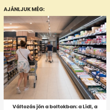
1
minute,
AJÁNLJUK MÉG:
36
seconds
Változás jön a boltokban: a Lidl, a