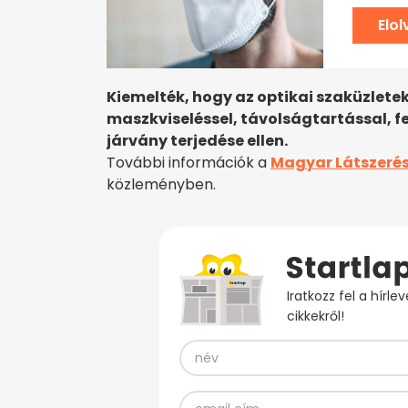
Elo
Kiemelték, hogy az optikai szaküzlet
maszkviseléssel, távolságtartással, f
járvány terjedése ellen.
További információk a
Magyar Látszerés
közleményben.
Iratkozz fel a hírl
cikkekről!