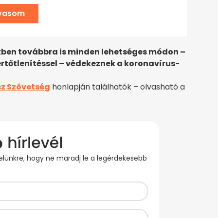
lvasom
ekben továbbra is minden lehetséges módon –
ertőtlenítéssel – védekeznek a koronavírus-
z Szövetség
honlapján találhatók – olvasható a
evelünkre, hogy ne maradj le a legérdekesebb