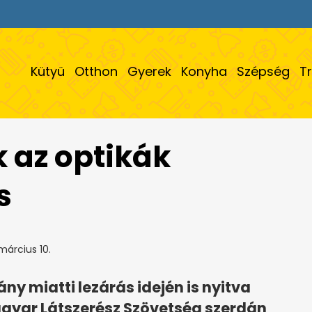
Kütyü
Otthon
Gyerek
Konyha
Szépség
T
k az optikák
s
március 10.
ny miatti lezárás idején is nyitva
gyar Látszerész Szövetség szerdán