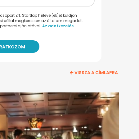
oport Zrt. Startlap hírlevel(ek)et küldjön
ési céllal megkeressen az általam megadott
partnerei ajánlatával.
Az adatkezelés
VISSZA A CÍMLAPRA