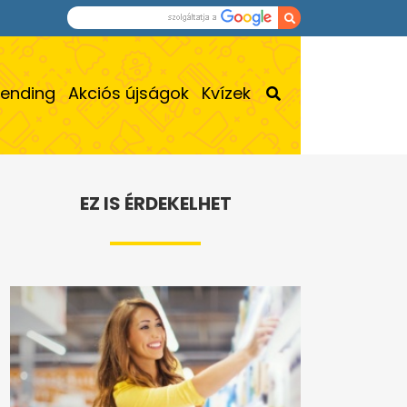
rending
Akciós újságok
Kvízek
EZ IS ÉRDEKELHET