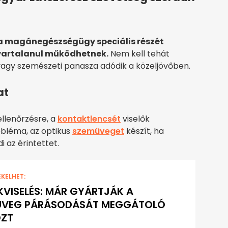
k a magánegészségügy speciális részét
zavartalanul működhetnek.
Nem kell tehát
vagy szemészeti panasza adódik a közeljövőben.
at
ellenőrzésre, a
kontaktlencsét
viselők
obléma, az optikus
szemüveget
készít, ha
i az érintettet.
EKELHET:
VISELÉS: MÁR GYÁRTJÁK A
ÜVEG PÁRÁSODÁSÁT MEGGÁTOLÓ
ÖZT