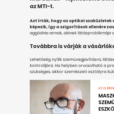
az MTI-t.
Azt írták, hogy az optikai szaküzlete
képezik, így a szigorítások ellenére 
aggódnia annak, akinek látásproblémája 
Továbbra is várják a vásárlók
Lehetőség nyílik szemüvegjavításra, látás
kontrolljára. Ha helyben orvosolható a pr
szükséges, akkor szemészeti osztályra küld
EZ IS ÉRD
MASZK
SZEM
ESZK