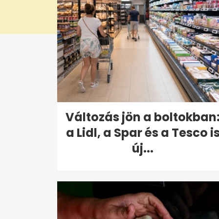
Változás jön a boltokban
a Lidl, a Spar és a Tesco i
új...