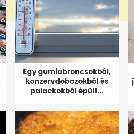
:
Egy gumiabroncsokból,
s
konzervdobozokból és
palackokból épült...