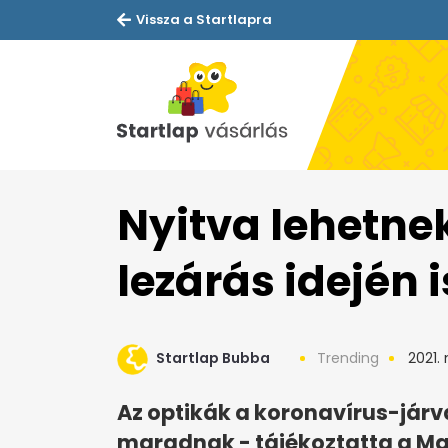
Vissza a Startlapra
Nyitva lehetne
lezárás idején i
Startlap Bubba
Trending
2021. 
Az optikák a koronavírus-járvá
maradnak - tájékoztatta a Ma