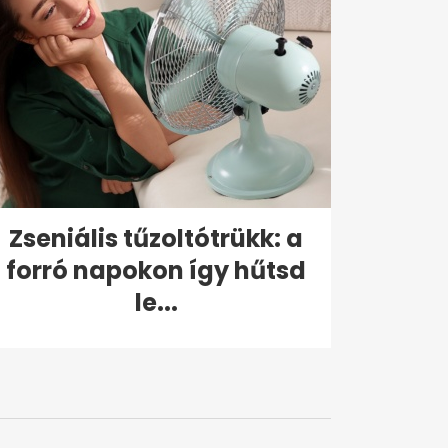
Zseniális tűzoltótrükk: a
forró napokon így hűtsd
le...