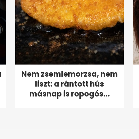
a
Nem zsemlemorzsa, nem
liszt: a rántott hús
másnap is ropogós...