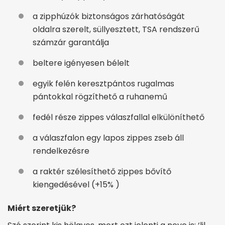
a zipphúzók biztonságos zárhatóságát
oldalra szerelt, süllyesztett, TSA rendszerű
számzár garantálja
beltere igényesen bélelt
egyik felén keresztpántos rugalmas
pántokkal rögzíthető a ruhanemű
fedél része zippes válaszfallal elkülöníthető
a válaszfalon egy lapos zippes zseb áll
rendelkezésre
a raktér szélesíthető zippes bővítő
kiengedésével (+15% )
Miért szeretjük?