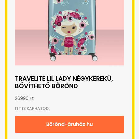
TRAVELITE LIL LADY NÉGYKEREKŰ,
BŐVÍTHETŐ BŐRÖND
26990 Ft
ITT IS KAPHATOD:
Bőrönd-áruház.hu