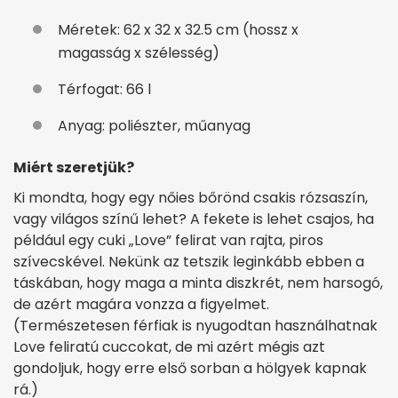
Méretek: 62 x 32 x 32.5 cm (hossz x
magasság x szélesség)
Térfogat: 66 l
Anyag: poliészter, műanyag
Miért szeretjük?
Ki mondta, hogy egy nőies bőrönd csakis rózsaszín,
vagy világos színű lehet? A fekete is lehet csajos, ha
például egy cuki „Love” felirat van rajta, piros
szívecskével. Nekünk az tetszik leginkább ebben a
táskában, hogy maga a minta diszkrét, nem harsogó,
de azért magára vonzza a figyelmet.
(Természetesen férfiak is nyugodtan használhatnak
Love feliratú cuccokat, de mi azért mégis azt
gondoljuk, hogy erre első sorban a hölgyek kapnak
rá.)