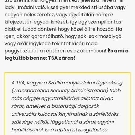
Szó szerint kis hölgyes, mert ezt jelenti a neve is: ‘lil
lady’. Imádni való, kissé gyermekded stílusába vagy
nagyon beleszeretsz, vagy egyáltalán nem; ez
kifejezetten egyedi kinézet, így egy szempillantás
alatt el tudod dönteni, hogy közel áll-e hozzád. Ha
igen, akkor garantálható, hogy sok-sok mosolygó
vagy akár irigykedő tekintet kíséri majd
poggyászodat a reptéren és az állomáson!
És ami a
legtutibb benne: TSA záras!
A TSA, vagyis a Szállítmányvédelmi Ügynökség
(Transportation Security Administration) több
más céggel együttműködve alkotott olyan
zárat, amelyet a biztonsági dolgozók
univerzális kulccsal kinyithatnak a zárfeltörés
szüksége nélkül, függetlenül a zárak egyéni
beállításaitól. Ez a reptéri átvizsgáláshoz