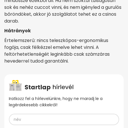
mindössze ezekből áll. Ha nem szoktál túlságosan
sok és nehéz cuccot vinni, és nem igényled a gurulós
bőröndöket, akkor jó szolgálatot tehet ez a csinos
darab.
Hátrányok
Értelemszerű: nincs teleszkópos-ergonomikus
fogója, csak félkézzel emelve lehet vinni. A
feltörhetetlenségét leginkább csak számzáras
hevederrel tudod garantálni.
Iratkozz fel a hírlevelünkre, hogy ne maradj le a
legérdekesebb cikkekről!