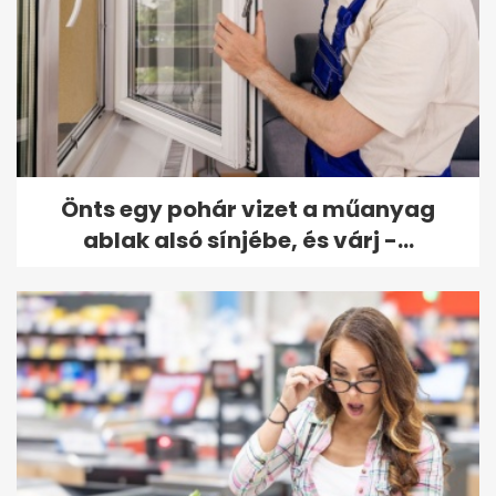
Önts egy pohár vizet a műanyag
ablak alsó sínjébe, és várj -...