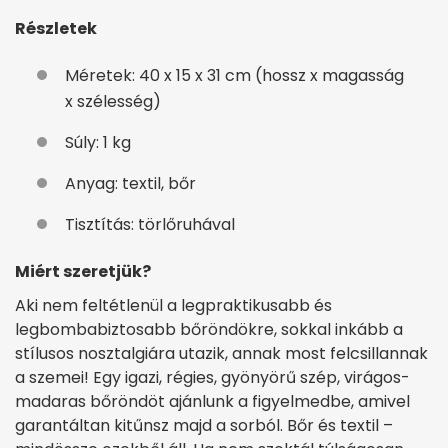
Részletek
Méretek: 40 x 15 x 31 cm (hossz x magasság
x szélesség)
Súly: 1 kg
Anyag: textil, bőr
Tisztítás: törlőruhával
Miért szeretjük?
Aki nem feltétlenül a legpraktikusabb és
legbombabiztosabb bőröndökre, sokkal inkább a
stílusos nosztalgiára utazik, annak most felcsillannak
a szemei! Egy igazi, régies, gyönyörű szép, virágos-
madaras bőröndöt ajánlunk a figyelmedbe, amivel
garantáltan kitűnsz majd a sorból. Bőr és textil –