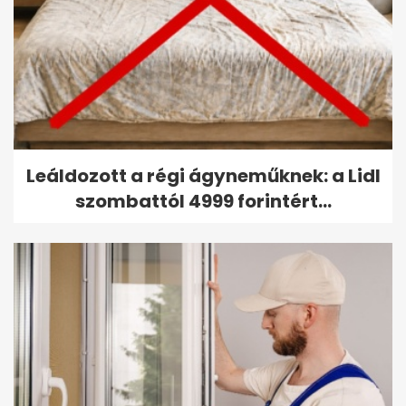
Leáldozott a régi ágyneműknek: a Lidl
szombattól 4999 forintért...