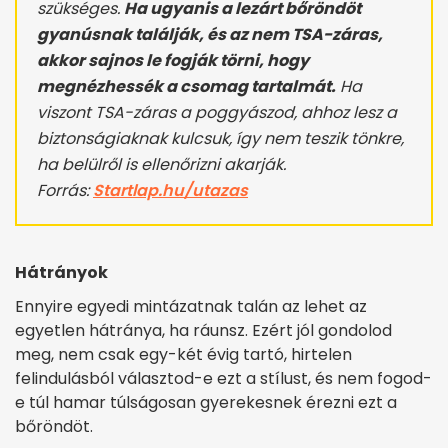
szükséges.
Ha ugyanis a lezárt bőröndöt
gyanúsnak találják, és az nem TSA-záras,
akkor sajnos le fogják törni, hogy
megnézhessék a csomag tartalmát.
Ha
viszont TSA-záras a poggyászod, ahhoz lesz a
biztonságiaknak kulcsuk, így nem teszik tönkre,
ha belülről is ellenőrizni akarják.
Forrás:
Startlap.hu/utazas
Hátrányok
Ennyire egyedi mintázatnak talán az lehet az
egyetlen hátránya, ha ráunsz. Ezért jól gondolod
meg, nem csak egy-két évig tartó, hirtelen
felindulásból választod-e ezt a stílust, és nem fogod-
e túl hamar túlságosan gyerekesnek érezni ezt a
bőröndöt.