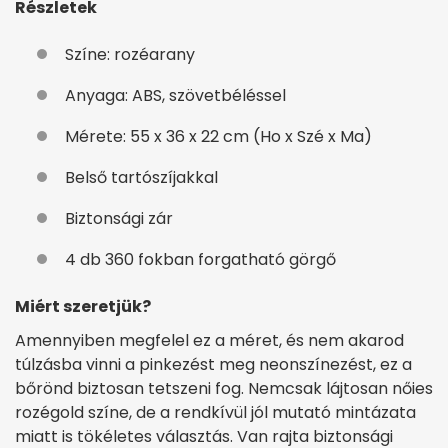
Részletek
Színe: rozéarany
Anyaga: ABS, szövetbéléssel
Mérete: 55 x 36 x 22 cm (Ho x Szé x Ma)
Belső tartószíjakkal
Biztonsági zár
4 db 360 fokban forgatható görgő
Miért szeretjük?
Amennyiben megfelel ez a méret, és nem akarod
túlzásba vinni a pinkezést meg neonszínezést, ez a
bőrönd biztosan tetszeni fog. Nemcsak lájtosan nőies
rozégold színe, de a rendkívül jól mutató mintázata
miatt is tökéletes választás. Van rajta biztonsági