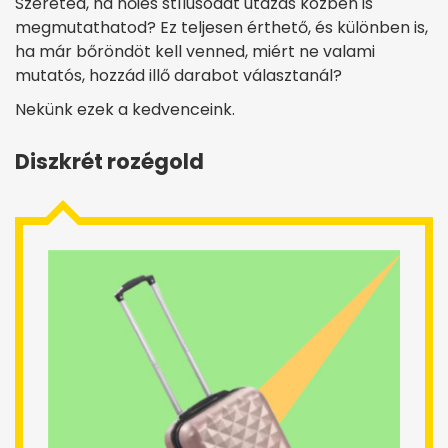
Szereted, ha nőies stílusodat utazás közben is
megmutathatod? Ez teljesen érthető, és különben is,
ha már bőröndöt kell venned, miért ne valami
mutatós, hozzád illő darabot választanál?
Nekünk ezek a kedvenceink.
Diszkrét rozégold