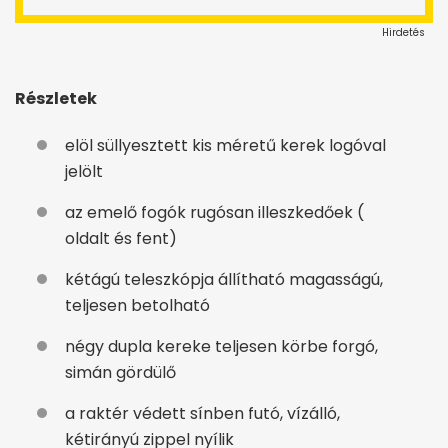
Hirdetés
Részletek
elöl süllyesztett kis méretű kerek logóval
jelölt
az emelő fogók rugósan illeszkedőek (
oldalt és fent)
kétágú teleszkópja állítható magasságú,
teljesen betolható
négy dupla kereke teljesen körbe forgó,
simán gördülő
a raktér védett sínben futó, vízálló,
kétirányú zippel nyílik