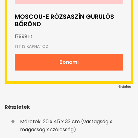
MOSCOU-E RÓZSASZÍN GURULÓS
BŐRÖND
17999 Ft
ITT IS KAPHATOD:
Bonami
Hirdetés
Részletek
Méretek: 20 x 45 x 33 cm (vastagság x
magasság x szélesség)