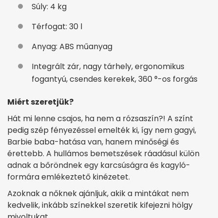
Súly: 4 kg
Térfogat: 30 l
Anyag: ABS műanyag
Integrált zár, nagy tárhely, ergonomikus
fogantyú, csendes kerekek, 360 °-os forgás
Miért szeretjük?
Hát mi lenne csajos, ha nem a rózsaszín?! A színt
pedig szép fényezéssel emelték ki, így nem gagyi,
Barbie baba-hatása van, hanem minőségi és
érettebb. A hullámos bemetszések ráadásul külön
adnak a bőröndnek egy karcsúságra és kagyló-
formára emlékeztető kinézetet.
Azoknak a nőknek ajánljuk, akik a mintákat nem
kedvelik, inkább színekkel szeretik kifejezni hölgy
mivoltukat.