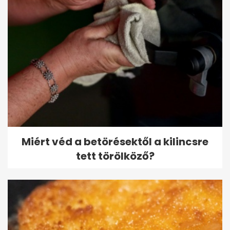
Miért véd a betörésektől a kilincsre
tett törölköző?