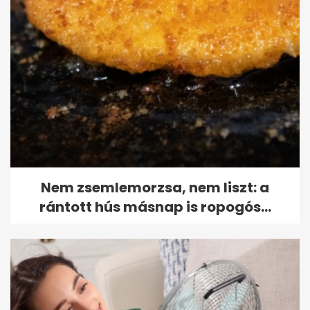
Nem zsemlemorzsa, nem liszt: a
rántott hús másnap is ropogós...