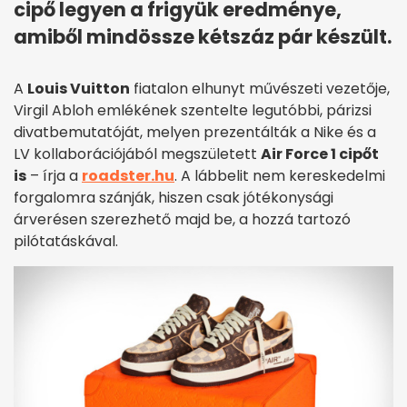
cipő legyen a frigyük eredménye,
amiből mindössze kétszáz pár készült.
A
Louis Vuitton
fiatalon elhunyt művészeti vezetője,
Virgil Abloh emlékének szentelte legutóbbi, párizsi
divatbemutatóját, melyen prezentálták a Nike és a
LV kollaborációjából megszületett
Air Force 1 cipőt
is
– írja a
roadster.hu
. A lábbelit nem kereskedelmi
forgalomra szánják, hiszen csak jótékonysági
árverésen szerezhető majd be, a hozzá tartozó
pilótatáskával.