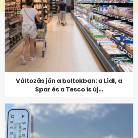
Változás jön a boltokban: a Lidl, a
Spar és a Tesco is új...