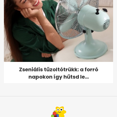
Zseniális tűzoltótrükk: a forró
napokon így hűtsd le...