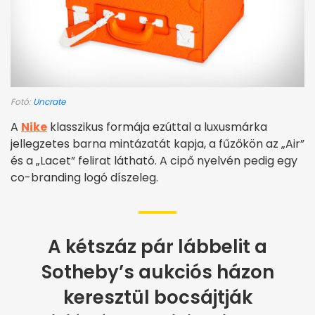
Fotó:
Uncrate
A
Nike
klasszikus formája ezúttal a luxusmárka
jellegzetes barna mintázatát kapja, a fűzőkön az „Air”
és a „Lacet” felirat látható. A cipő nyelvén pedig egy
co-branding logó díszeleg.
A kétszáz pár lábbelit a
Sotheby’s aukciós házon
keresztül bocsájtják