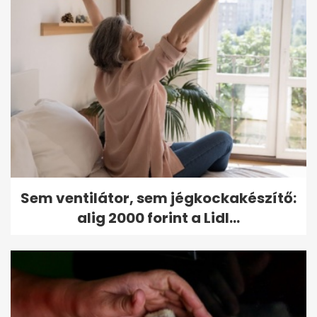
Sem ventilátor, sem jégkockakészítő:
alig 2000 forint a Lidl...