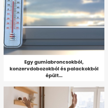
Egy gumiabroncsokból,
konzervdobozokból és palackokból
épült...