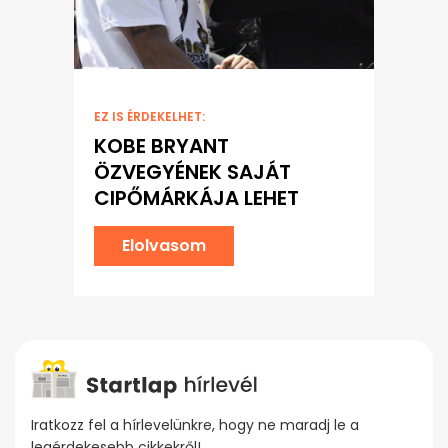
EZ IS ÉRDEKELHET:
KOBE BRYANT
ÖZVEGYÉNEK SAJÁT
CIPŐMÁRKÁJA LEHET
Elolvasom
Iratkozz fel a hírlevelünkre, hogy ne maradj le a
legérdekesebb cikkekről!