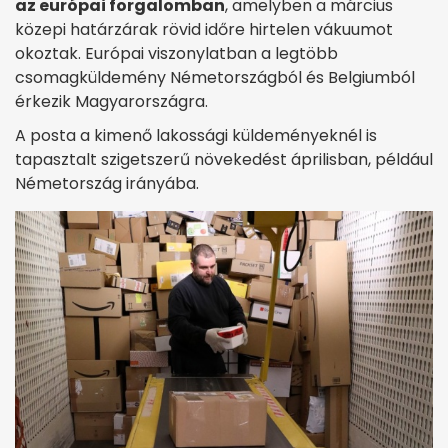
az európai forgalomban
, amelyben a március
közepi határzárak rövid időre hirtelen vákuumot
okoztak. Európai viszonylatban a legtöbb
csomagküldemény Németországból és Belgiumból
érkezik Magyarországra.
A posta a kimenő lakossági küldeményeknél is
tapasztalt szigetszerű növekedést áprilisban, például
Németország irányába.