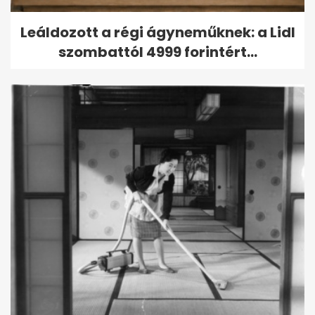
Leáldozott a régi ágyneműknek: a Lidl
szombattól 4999 forintért...