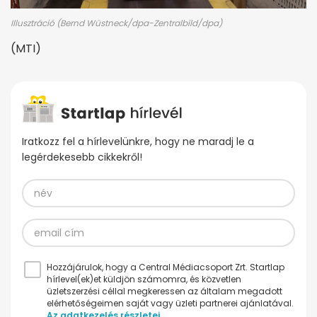
Illusztráció (Bernd Wüstneck/dpa-Zentralbild/dpa)
(MTI)
Iratkozz fel a hírlevelünkre, hogy ne maradj le a
legérdekesebb cikkekről!
Hozzájárulok, hogy a Central Médiacsoport Zrt. Startlap
hírlevel(ek)et küldjön számomra, és közvetlen
üzletszerzési céllal megkeressen az általam megadott
elérhetőségeimen saját vagy üzleti partnerei ajánlatával.
Az adatkezelés részletei