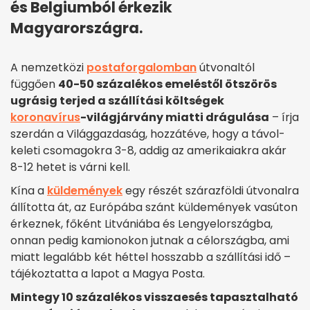
és Belgiumból érkezik
Magyarországra.
A nemzetközi
postaforgalomban
útvonaltól
függően
40-50 százalékos emeléstől ötszörös
ugrásig terjed a szállítási költségek
koronavírus
-világjárvány miatti drágulása
– írja
szerdán a Világgazdaság, hozzátéve, hogy a távol-
keleti csomagokra 3-8, addig az amerikaiakra akár
8-12 hetet is várni kell.
Kína a
küldemények
egy részét szárazföldi útvonalra
állította át, az Európába szánt küldemények vasúton
érkeznek, főként Litvániába és Lengyelországba,
onnan pedig kamionokon jutnak a célországba, ami
miatt legalább két héttel hosszabb a szállítási idő –
tájékoztatta a lapot a Magya Posta.
Mintegy 10 százalékos visszaesés tapasztalható