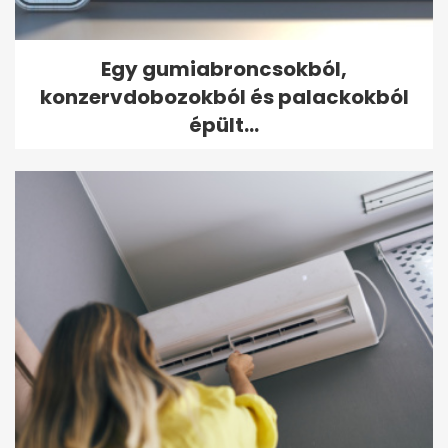
Egy gumiabroncsokból,
konzervdobozokból és palackokból
épült...