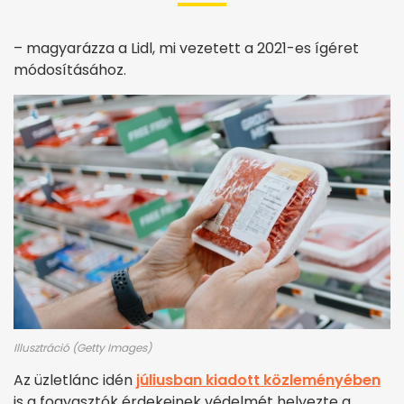
– magyarázza a Lidl, mi vezetett a 2021-es ígéret
módosításához.
Illusztráció (Getty Images)
Az üzletlánc idén
júliusban kiadott közleményében
is a fogyasztók érdekeinek védelmét helyezte a