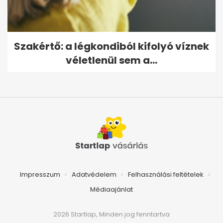
Szakértő: a légkondiból kifolyó víznek
véletlenül sem a...
Impresszum
Adatvédelem
Felhasználási feltételek
Médiaajánlat
2026 Startlap, Minden jog fenntartva