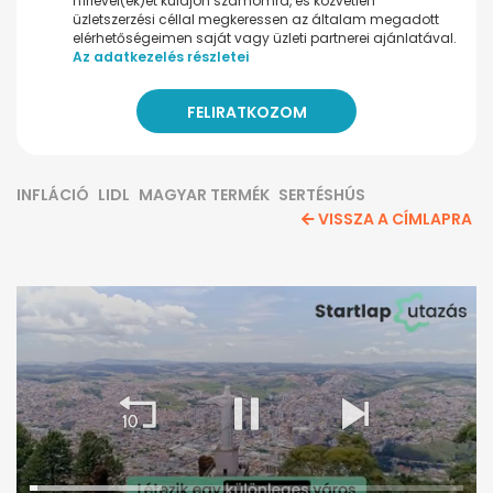
hírlevel(ek)et küldjön számomra, és közvetlen
üzletszerzési céllal megkeressen az általam megadott
elérhetőségeimen saját vagy üzleti partnerei ajánlatával.
Az adatkezelés részletei
INFLÁCIÓ
LIDL
MAGYAR TERMÉK
SERTÉSHÚS
VISSZA A CÍMLAPRA