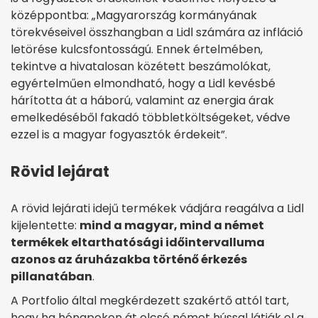
középpontba: „Magyarország kormányának
törekvéseivel összhangban a Lidl számára az infláció
letörése kulcsfontosságú. Ennek értelmében,
tekintve a hivatalosan közétett beszámolókat,
egyértelműen elmondható, hogy a Lidl kevésbé
hárította át a háború, valamint az energia árak
emelkedéséből fakadó többletköltségeket, védve
ezzel is a magyar fogyasztók érdekeit”.
Rövid lejárat
A rövid lejárati idejű termékek vádjára reagálva a Lidl
kijelentette:
mind a magyar, mind a német
termékek eltarthatósági időintervalluma
azonos az áruházakba történő érkezés
pillanatában
.
A Portfolio által megkérdezett szakértő attól tart,
hogy ha hónapokon át olcsó német hússal látják el a