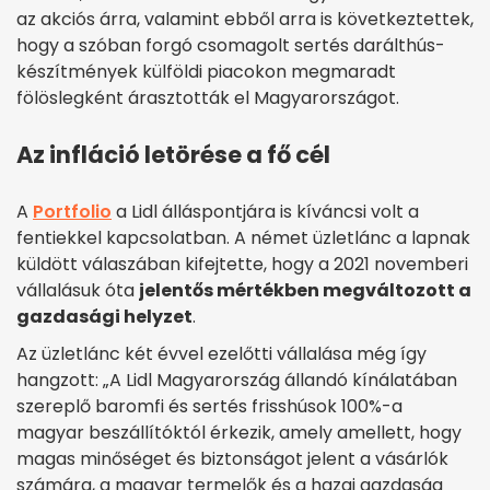
az akciós árra, valamint ebből arra is következtettek,
hogy a szóban forgó csomagolt sertés darálthús-
készítmények külföldi piacokon megmaradt
fölöslegként árasztották el Magyarországot.
Az infláció letörése a fő cél
A
Portfolio
a Lidl álláspontjára is kíváncsi volt a
fentiekkel kapcsolatban. A német üzletlánc a lapnak
küldött válaszában kifejtette, hogy a 2021 novemberi
vállalásuk óta
jelentős mértékben megváltozott a
gazdasági helyzet
.
Az üzletlánc két évvel ezelőtti vállalása még így
hangzott: „A Lidl Magyarország állandó kínálatában
szereplő baromfi és sertés frisshúsok 100%-a
magyar beszállítóktól érkezik, amely amellett, hogy
magas minőséget és biztonságot jelent a vásárlók
számára, a magyar termelők és a hazai gazdaság