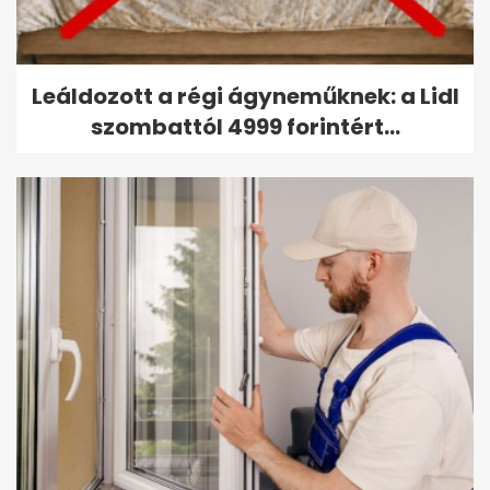
Leáldozott a régi ágyneműknek: a Lidl
szombattól 4999 forintért...