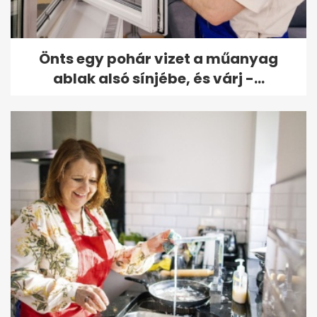
Önts egy pohár vizet a műanyag
ablak alsó sínjébe, és várj -...