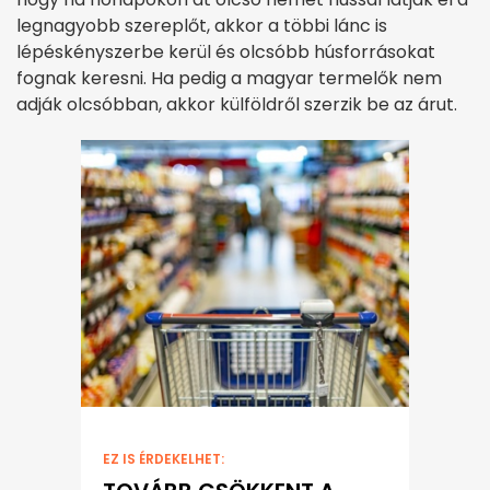
legnagyobb szereplőt, akkor a többi lánc is
lépéskényszerbe kerül és olcsóbb húsforrásokat
fognak keresni. Ha pedig a magyar termelők nem
adják olcsóbban, akkor külföldről szerzik be az árut.
EZ IS ÉRDEKELHET: