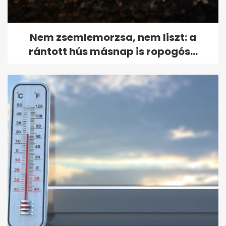
Nem zsemlemorzsa, nem liszt: a
rántott hús másnap is ropogós...