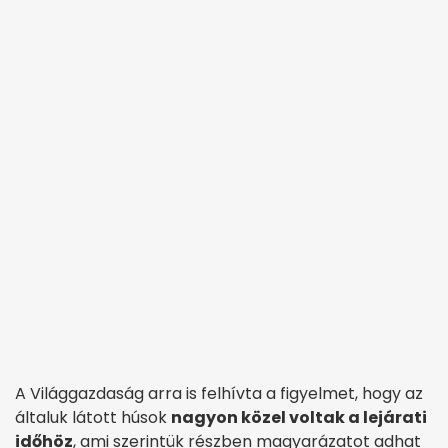
A Világgazdaság arra is felhívta a figyelmet, hogy az
általuk látott húsok
nagyon közel voltak a lejárati
időhöz
, ami szerintük részben magyarázatot adhat