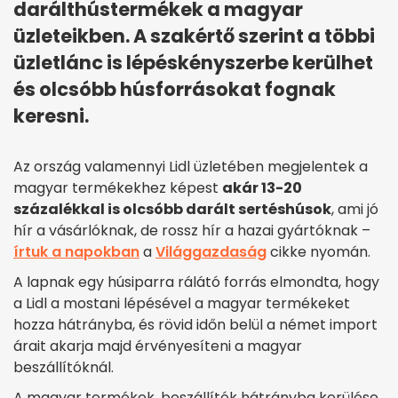
darálthústermékek a magyar
üzleteikben. A szakértő szerint a többi
üzletlánc is lépéskényszerbe kerülhet
és olcsóbb húsforrásokat fognak
keresni.
Az ország valamennyi Lidl üzletében megjelentek a
magyar termékekhez képest
akár 13-20
százalékkal is olcsóbb darált sertéshúsok
, ami jó
hír a vásárlóknak, de rossz hír a hazai gyártóknak –
írtuk a napokban
a
Világgazdaság
cikke nyomán.
A lapnak egy húsiparra rálátó forrás elmondta, hogy
a Lidl a mostani lépésével a magyar termékeket
hozza hátrányba, és rövid időn belül a német import
árait akarja majd érvényesíteni a magyar
beszállítóknál.
A magyar termékek, beszállítók hátrányba kerülése