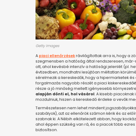
Getty Images
A
piaci ellenőrzések
rávilágítottak arra is, hogy a
szegmensben a hatóság által rendszeresen, már-má
ott, ahol kevésbé intenzív a hatósági jelenlét (pl. h
évtizedben, mondhatni lesújtóan méltatlan körülmé
sérelmezik a kereskedők, hogy a hipermarketek és 
forgalmazás nagyobb részét a piaci kiskereskedőktő
része a jó minőség mellett igényesebb környezetre,
alapján dönti el, hol vásárol
. A kisebb piacoknak
mozdulniuk, hiszen a kereskedő érdeke a vevők meg
Természetesen nem lehet mindent jogszabályokkal el
szabályok), azt az ellenőrök számon kérik és az el
szabnak ki. A Nébih elkötelezett abban, hogy kockáz
ahol éppen szükség van rá, és a piacok több ezres
biztosítson.