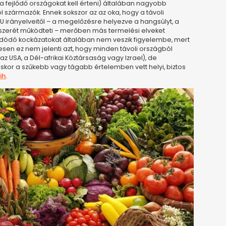
a fejlődő országokat kell érteni) általában nagyobb
l származók. Ennek sokszor az az oka, hogy a távoli
U irányelveitől – a megelőzésre helyezve a hangsúlyt, a
dszerét működteti – merőben más termelési elveket
dódó kockázatokat általában nem veszik figyelembe, mert
sen ez nem jelenti azt, hogy minden távoli országból
z USA, a Dél-afrikai Köztársaság vagy Izrael), de
or a szűkebb vagy tágabb értelemben vett helyi, biztos
ih
.