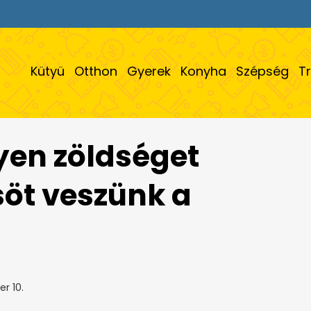
Kütyü
Otthon
Gyerek
Konyha
Szépség
T
lyen zöldséget
öt veszünk a
r 10.