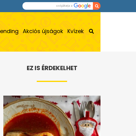
rending
Akciós újságok
Kvízek
EZ IS ÉRDEKELHET