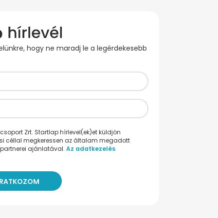
evelünkre, hogy ne maradj le a legérdekesebb
oport Zrt. Startlap hírlevel(ek)et küldjön
ési céllal megkeressen az általam megadott
partnerei ajánlatával.
Az adatkezelés