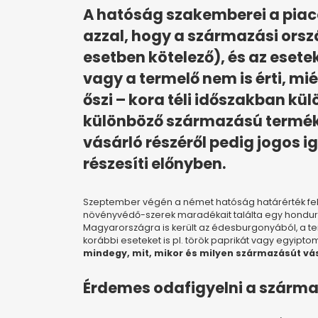
A hatóság szakemberei a pia
azzal, hogy a származási orsz
esetben kötelező), és az esete
vagy a termelő nem is érti, mié
őszi – kora téli időszakban kül
különböző származású termék 
vásárló részéről pedig jogos i
részesíti előnyben.
Szeptember végén a német hatóság határérték fel
növényvédő-szerek maradékait találta egy hondur
Magyarországra is került az édesburgonyából, a ter
korábbi eseteket is pl. török paprikát vagy egyipt
mindegy, mit, mikor és milyen származásút vá
Érdemes odafigyelni a szárma