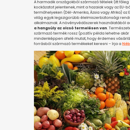
A harmadik országokból származó tételek (itt főleg 
kockázatot jelentenek, mint a hazaiak vagy az EU-bó
termőhelyeken (Dél-Amerika, Ázsia vagy Afrika) az E
világ egyik legszigorúbb élelmiszerbiztonsági ren
alkalmaznak. A növényvédőszerek használatából a
a hangsúly az olcsó termelésen van
. Természete
származó termék rossz (pozitív példa lehetne akár a
mindenképpen afelé mutat, hogy érdemes vásárlásk
forrásból származó termékeket keresni – írja a
Néb