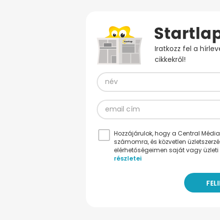
Iratkozz fel a hírl
cikkekről!
Hozzájárulok, hogy a Central Médiacs
számomra, és közvetlen üzletszerz
elérhetőségeimen saját vagy üzleti 
részletei