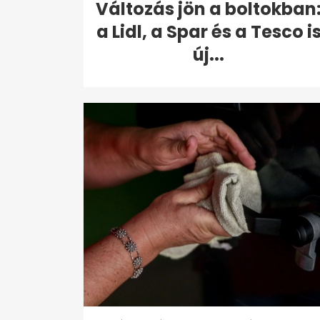
Változás jön a boltokban
a Lidl, a Spar és a Tesco i
új...