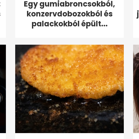
:
Egy gumiabroncsokból,
s
konzervdobozokból és
palackokból épült...