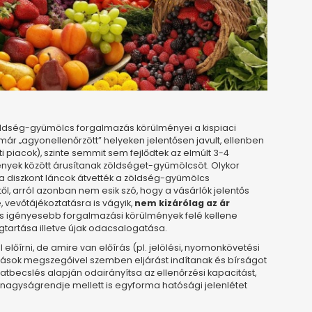
 zöldség-gyümölcs forgalmazás körülményei a kispiaci
r „agyonellenőrzött” helyeken jelentősen javult, ellenben
eti piacok), szinte semmit sem fejlődtek az elmúlt 3-4
nyek között árusítanak zöldséget-gyümölcsöt. Olykor
a diszkont láncok átvették a zöldség-gyümölcs
l, arról azonban nem esik szó, hogy a vásárlók jelentős
 vevőtájékoztatásra is vágyik,
nem kizárólag az ár
 is igényesebb forgalmazási körülmények felé kellene
tartása illetve újak odacsalogatása.
őírni, de amire van előírás (pl. jelölési, nyomonkövetési
őírások megszegőivel szemben eljárást indítanak és bírságot
atbecslés alapján odairányítsa az ellenőrzési kapacitást,
 nagyságrendje mellett is egyforma hatósági jelenlétet