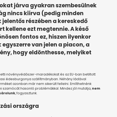
cokat járva gyakran szembesülnek
ág nincs kiírva (pedig minden
k jelentős részében a kereskedő
rt kellene ezt megtennie. A késő
önösen fontos ez, hiszen ilyenkor
egyszerre van jelen a piacon, a
gény, hogy eldönthesse, melyiket
etti növényvédőszer-maradékokat és az EU-ban betiltott
asi édesburgonya szállítmányban. Néhány ládával
méket azonban már nem sikerült fellelni. Említhetnénk
omi szamócát hasonló problémákkal. Mindez jól mutatja,
nem
sárolunk
, fogyasztunk.
zási országra