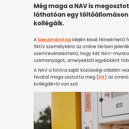
Még maga a NAV is megosztotta
láthatóan egy töltőállomáso
kollégáik.
A
benzinárstop
idején kissé félreérhető 
fiktív személyként az online térben jelen
szemrevételezhető, hogy két NAV-munka
üzemanyagot, amelyekből egyébként több
A NAV a fotóra saját közösségi oldalán rea
hivatal maga osztotta meg (
itt
) az ominó
kollégáikról van szó.