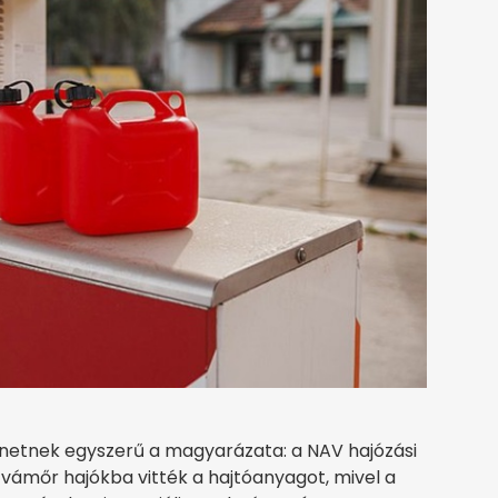
enetnek egyszerű a magyarázata: a NAV hajózási
vámőr hajókba vitték a hajtóanyagot, mivel a