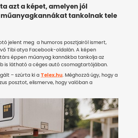
 azt a képet, amelyen jól
n műanyagkannákat tankolnak tele
fotó jelent meg a humoros posztjairól ismert,
lévő Tibi atya Facebook-oldalán. A képen
társ éppen műanyag kannákba tankolja az
 is látható a céges autó csomagtartójában.
gált – szúrta ki a
Telex.hu
. Méghozzá úgy, hogy a
zus posztot, elismerve, hogy valóban a