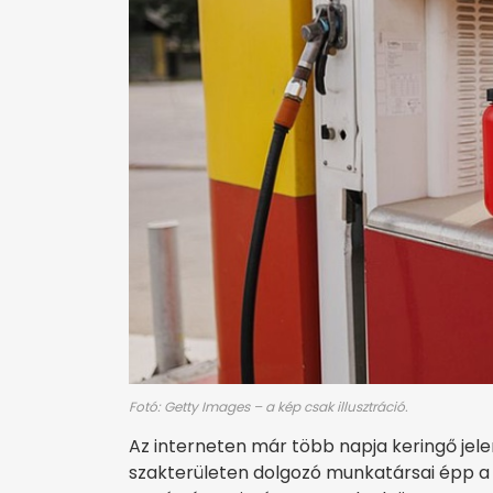
Fotó: Getty Images – a kép csak illusztráció.
Az interneten már több napja keringő jel
szakterületen dolgozó munkatársai épp a 