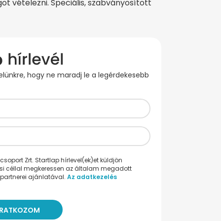
 vételezni. Speciális, szabványosított
evelünkre, hogy ne maradj le a legérdekesebb
oport Zrt. Startlap hírlevel(ek)et küldjön
ési céllal megkeressen az általam megadott
partnerei ajánlatával.
Az adatkezelés