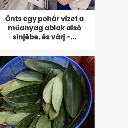
Önts egy pohár vizet a
műanyag ablak alsó
sínjébe, és várj -...