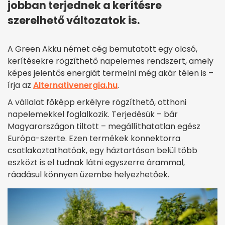
jobban terjednek a kerítésre
szerelhető változatok is.
A Green Akku német cég bemutatott egy olcsó,
kerítésekre rögzíthető napelemes rendszert, amely
képes jelentős energiát termelni még akár télen is –
írja az
Alternativenergia.hu
.
A vállalat főképp erkélyre rögzíthető, otthoni
napelemekkel foglalkozik. Terjedésük – bár
Magyarországon tiltott – megállíthatatlan egész
Európa-szerte. Ezen termékek konnektorra
csatlakoztathatóak, egy háztartáson belül több
eszközt is el tudnak látni egyszerre árammal,
ráadásul könnyen üzembe helyezhetőek.