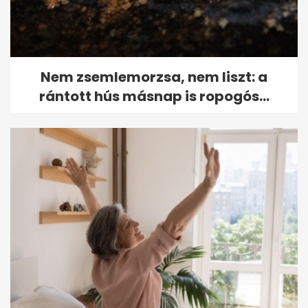
Nem zsemlemorzsa, nem liszt: a
rántott hús másnap is ropogós...