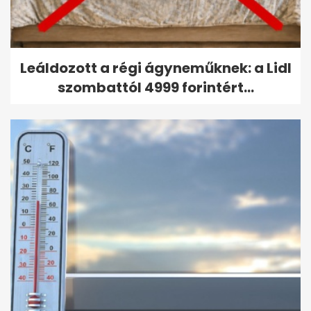
Leáldozott a régi ágyneműknek: a Lidl
szombattól 4999 forintért...