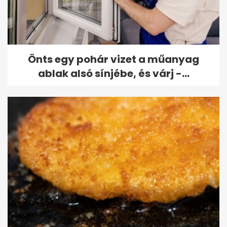
Önts egy pohár vizet a műanyag
ablak alsó sínjébe, és várj -...