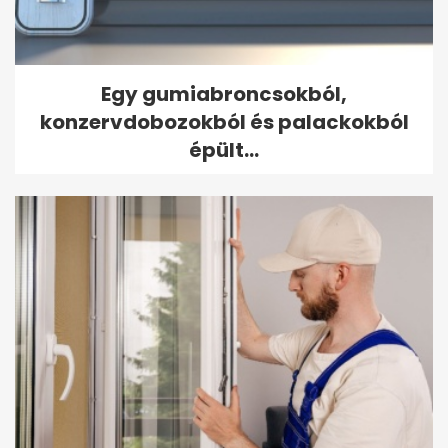
Egy gumiabroncsokból,
konzervdobozokból és palackokból
épült...