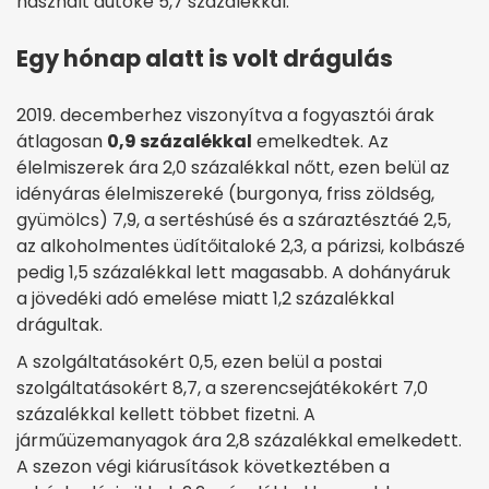
használt autóké 5,7 százalékkal.
Egy hónap alatt is volt drágulás
2019. decemberhez viszonyítva a fogyasztói árak
átlagosan
0,9 százalékkal
emelkedtek. Az
élelmiszerek ára 2,0 százalékkal nőtt, ezen belül az
idényáras élelmiszereké (burgonya, friss zöldség,
gyümölcs) 7,9, a sertéshúsé és a száraztésztáé 2,5,
az alkoholmentes üdítőitaloké 2,3, a párizsi, kolbászé
pedig 1,5 százalékkal lett magasabb. A dohányáruk
a jövedéki adó emelése miatt 1,2 százalékkal
drágultak.
A szolgáltatásokért 0,5, ezen belül a postai
szolgáltatásokért 8,7, a szerencsejátékokért 7,0
százalékkal kellett többet fizetni. A
járműüzemanyagok ára 2,8 százalékkal emelkedett.
A szezon végi kiárusítások következtében a