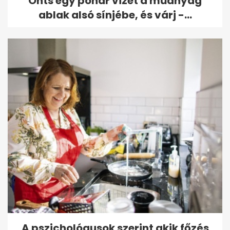
Önts egy pohár vizet a műanyag
ablak alsó sínjébe, és várj -...
A pszichológusok szerint akik főzés