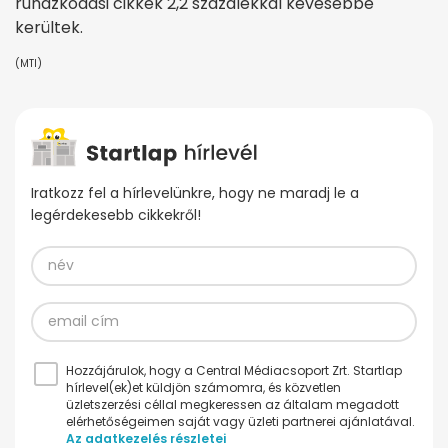
ruházkodási cikkek 2,2 százalékkal kevesebbe
kerültek.
(MTI)
Iratkozz fel a hírlevelünkre, hogy ne maradj le a
legérdekesebb cikkekről!
Hozzájárulok, hogy a Central Médiacsoport Zrt. Startlap
hírlevel(ek)et küldjön számomra, és közvetlen
üzletszerzési céllal megkeressen az általam megadott
elérhetőségeimen saját vagy üzleti partnerei ajánlatával.
Az adatkezelés részletei