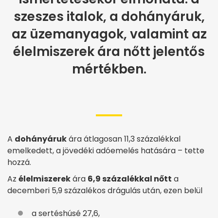
szeszes italok, a dohányáruk,
az üzemanyagok, valamint az
élelmiszerek ára nőtt jelentős
mértékben.
A
dohányáruk
ára átlagosan 11,3 százalékkal
emelkedett, a jövedéki adóemelés hatására – tette
hozzá.
Az
élelmiszerek
ára
6,9 százalékkal nőtt
a
decemberi 5,9 százalékos drágulás után, ezen belül
a sertéshúsé 27,6,