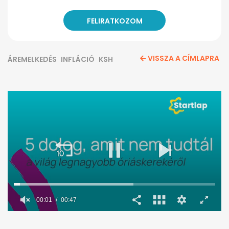
VISSZA A CÍMLAPRA
ÁREMELKEDÉS
INFLÁCIÓ
KSH
00:02
00:47
0
seconds