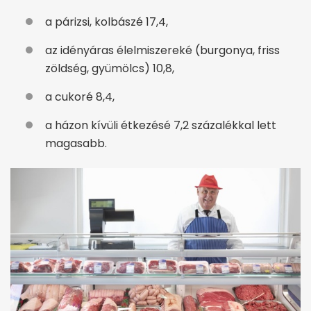
a párizsi, kolbászé 17,4,
az idényáras élelmiszereké (burgonya, friss
zöldség, gyümölcs) 10,8,
a cukoré 8,4,
a házon kívüli étkezésé 7,2 százalékkal lett
magasabb.