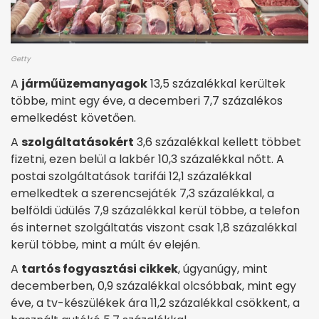
Getty
A
járműüzemanyagok
13,5 százalékkal kerültek
többe, mint egy éve, a decemberi 7,7 százalékos
emelkedést követően.
A
szolgáltatásokért
3,6 százalékkal kellett többet
fizetni, ezen belül a lakbér 10,3 százalékkal nőtt. A
postai szolgáltatások tarifái 12,1 százalékkal
emelkedtek a szerencsejáték 7,3 százalékkal, a
belföldi üdülés 7,9 százalékkal kerül többe, a telefon
és internet szolgáltatás viszont csak 1,8 százalékkal
kerül többe, mint a múlt év elején.
A
tartós fogyasztási cikkek
, úgyanúgy, mint
decemberben, 0,9 százalékkal olcsóbbak, mint egy
éve, a tv-készülékek ára 11,2 százalékkal csökkent, a