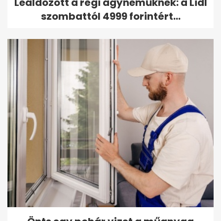
Leáldozott a régi ágyneműknek: a Lidl
szombattól 4999 forintért...