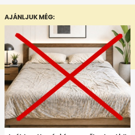
of
47
seconds
AJÁNLJUK MÉG: