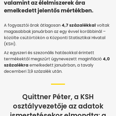
valamint az élelmiszerek ára
emelkedett jelentős mértékben.
A fogyasztói árak átlagosan
4,7 százalékkal
voltak
magasabbak januárban az egy évvel korábbinál –
közölte csütörtökön a Központi Statisztikai Hivatal
(KSH).
Az egyszeri és szezonális hatásokkal érintett
termékektől megszűrt úgynevezett maginfláció
4,0
százalékra
emelkedett januárban, a tavaly
decemberi 3,9 százalék után.
Quittner Péter, a KSH
osztályvezetője az adatok
ismertetésekor elmondta: a