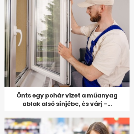
Önts egy pohár vizet a műanyag
ablak alsó sínjébe, és várj -...