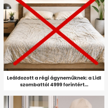
Leáldozott a régi ágyneműknek: a Lidl
szombattól 4999 forintért...