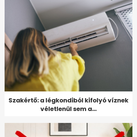
Szakértő: a légkondiból kifolyó víznek
véletlenül sem a...