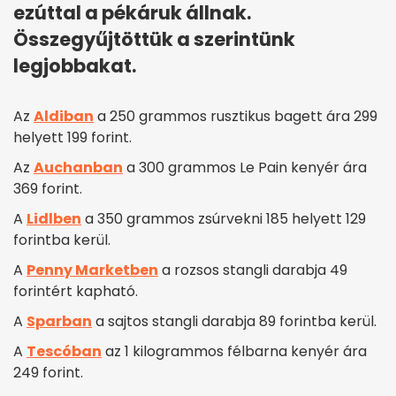
ezúttal a pékáruk állnak.
Összegyűjtöttük a szerintünk
legjobbakat.
Az
Aldiban
a 250 grammos rusztikus bagett ára 299
helyett 199 forint.
Az
Auchanban
a 300 grammos Le Pain kenyér ára
369 forint.
A
Lidlben
a 350 grammos zsúrvekni 185 helyett 129
forintba kerül.
A
Penny Marketben
a rozsos stangli darabja 49
forintért kapható.
A
Sparban
a sajtos stangli darabja 89 forintba kerül.
A
Tescóban
az 1 kilogrammos félbarna kenyér ára
249 forint.