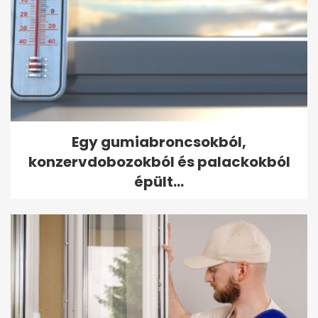
Egy gumiabroncsokból,
konzervdobozokból és palackokból
épült...