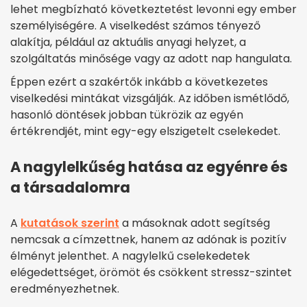
lehet megbízható következtetést levonni egy ember
személyiségére. A viselkedést számos tényező
alakítja, például az aktuális anyagi helyzet, a
szolgáltatás minősége vagy az adott nap hangulata.
Éppen ezért a szakértők inkább a következetes
viselkedési mintákat vizsgálják. Az időben ismétlődő,
hasonló döntések jobban tükrözik az egyén
értékrendjét, mint egy-egy elszigetelt cselekedet.
A nagylelkűség hatása az egyénre és
a társadalomra
A
kutatások szerint
a másoknak adott segítség
nemcsak a címzettnek, hanem az adónak is pozitív
élményt jelenthet. A nagylelkű cselekedetek
elégedettséget, örömöt és csökkent stressz-szintet
eredményezhetnek.