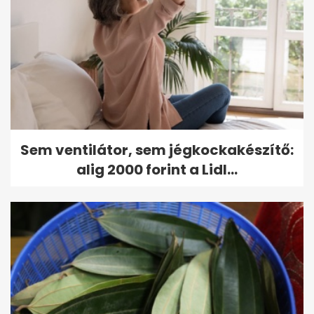
Sem ventilátor, sem jégkockakészítő:
alig 2000 forint a Lidl...