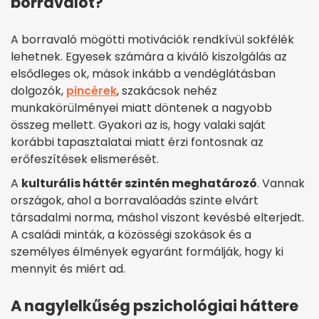
borravalót?
A borravaló mögötti motivációk rendkívül sokfélék
lehetnek. Egyesek számára a kiváló kiszolgálás az
elsődleges ok, mások inkább a vendéglátásban
dolgozók,
pincérek
, szakácsok nehéz
munkakörülményei miatt döntenek a nagyobb
összeg mellett. Gyakori az is, hogy valaki saját
korábbi tapasztalatai miatt érzi fontosnak az
erőfeszítések elismerését.
A
kulturális háttér szintén meghatározó
. Vannak
országok, ahol a borravalóadás szinte elvárt
társadalmi norma, máshol viszont kevésbé elterjedt.
A családi minták, a közösségi szokások és a
személyes élmények egyaránt formálják, hogy ki
mennyit és miért ad.
A nagylelkűség pszichológiai háttere