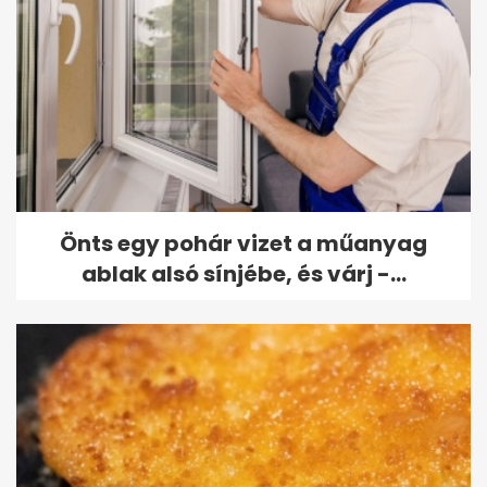
Önts egy pohár vizet a műanyag
ablak alsó sínjébe, és várj -...