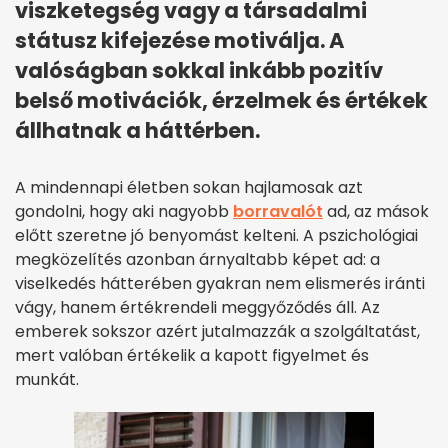
viszketegség vagy a társadalmi
státusz kifejezése motiválja. A
valóságban sokkal inkább pozitív
belső motivációk, érzelmek és értékek
állhatnak a háttérben.
A mindennapi életben sokan hajlamosak azt
gondolni, hogy aki nagyobb
borravalót
ad, az mások
előtt szeretne jó benyomást kelteni. A pszichológiai
megközelítés azonban árnyaltabb képet ad: a
viselkedés hátterében gyakran nem elismerés iránti
vágy, hanem értékrendeli meggyőződés áll. Az
emberek sokszor azért jutalmazzák a szolgáltatást,
mert valóban értékelik a kapott figyelmet és
munkát.