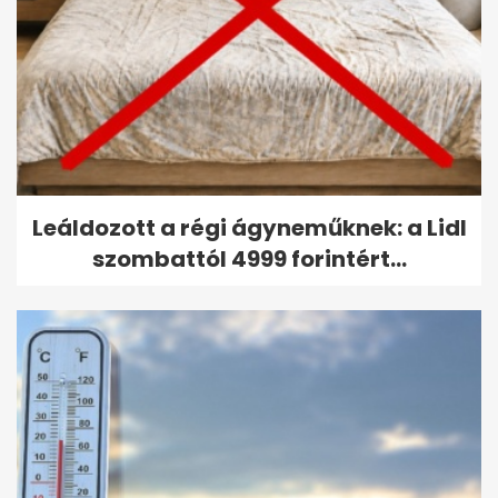
Leáldozott a régi ágyneműknek: a Lidl
szombattól 4999 forintért...