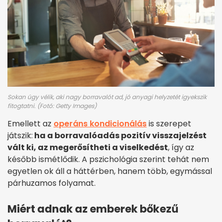
Sokan úgy vélik, aki nagy borravalót ad, jó anyagi helyzetét igyekszik
fitogtatni. (Fotó: Getty Images)
Emellett az
operáns kondicionálás
is szerepet
játszik:
ha a borravalóadás pozitív visszajelzést
vált ki, az megerősítheti a viselkedést
, így az
később ismétlődik. A pszichológia szerint tehát nem
egyetlen ok áll a háttérben, hanem több, egymással
párhuzamos folyamat.
Miért adnak az emberek bőkezű