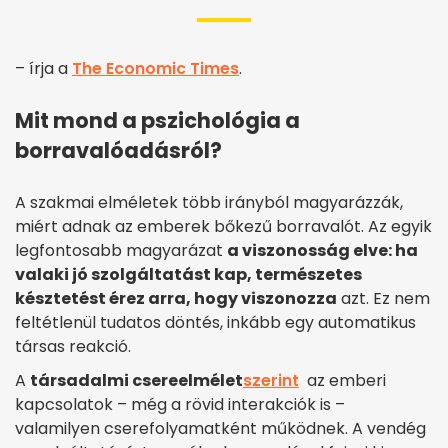
– írja a
The Economic Times
.
Mit mond a pszichológia a
borravalóadásról?
A szakmai elméletek több irányból magyarázzák,
miért adnak az emberek bőkezű borravalót. Az egyik
legfontosabb magyarázat
a viszonosság elve: ha
valaki jó szolgáltatást kap, természetes
késztetést érez arra, hogy viszonozza
azt. Ez nem
feltétlenül tudatos döntés, inkább egy automatikus
társas reakció.
A
társadalmi csereelmélet
szerint
az emberi
kapcsolatok – még a rövid interakciók is –
valamilyen cserefolyamatként működnek. A vendég