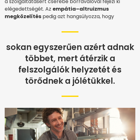
a szolgáltatásért cserébe borravalóval fejezi ki
elégedettségét. Az
empátia–altruizmus
megközelítés
pedig azt hangsúlyozza, hogy
sokan egyszerűen azért adnak
többet, mert átérzik a
felszolgálók helyzetét és
törődnek a jólétükkel.