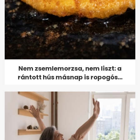
Nem zsemlemorzsa, nem liszt: a
rántott hús másnap is ropogós...