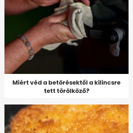
Miért véd a betörésektől a kilincsre
tett törölköző?