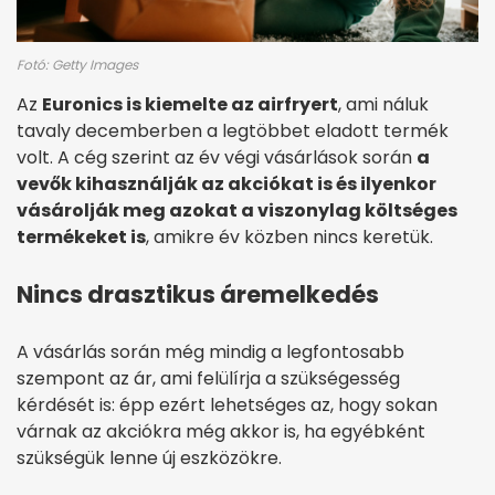
Fotó: Getty Images
Az
Euronics is kiemelte az airfryert
, ami náluk
tavaly decemberben a legtöbbet eladott termék
volt. A cég szerint az év végi vásárlások során
a
vevők kihasználják az akciókat is és ilyenkor
vásárolják meg azokat a viszonylag költséges
termékeket is
, amikre év közben nincs keretük.
Nincs drasztikus áremelkedés
A vásárlás során még mindig a legfontosabb
szempont az ár, ami felülírja a szükségesség
kérdését is: épp ezért lehetséges az, hogy sokan
várnak az akciókra még akkor is, ha egyébként
szükségük lenne új eszközökre.