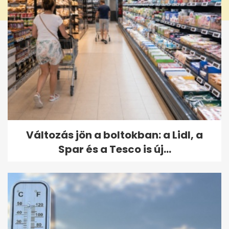
Változás jön a boltokban: a Lidl, a
Spar és a Tesco is új...