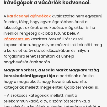
kávégépek a vásárlók kedvencei.
A
karácsonyi ajándékok
kiválasztása nem egyszerű
feladat, főleg, hogy egyre égetőbben érinti a
lakosságot az árak emelkedése, még akkor is, ha
ilyenkor rengeteg akcióba futunk bele. A
Pénzcentrum
készített összeállítást azzal
kapcsolatban, hogy milyen műszaki cikkek nőtt meg
a kereslet az év utolsó időszakában és milyen
forgalomra lehet számítani az ünnepi
nagybevásárlások során.
Magyar Norbert, a Media Markt Magyarország
kereskedelmi igazgatója
a portálnak elárulta,
hogy a megszokott, nagy favoritnak számító
kategóriák mellett megjelentek újabb termékek is.
– A szokásos kategóriák mellett, mint a
telekommunikáció, a tv, a számítástechnika, a
konzolok és a kellékek, a kisgép kategória – tehát
a