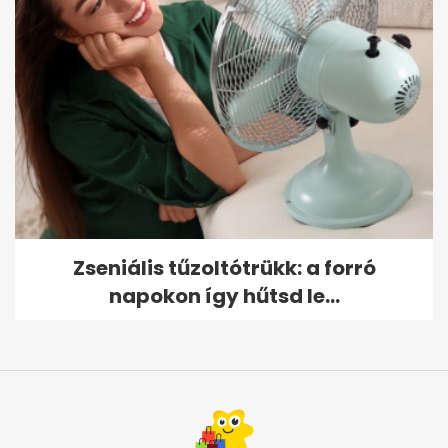
Zseniális tűzoltótrükk: a forró
napokon így hűtsd le...