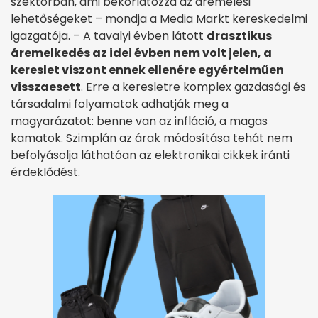
szektorban, ami bekorlátozza az áremelési
lehetőségeket – mondja a Media Markt kereskedelmi
igazgatója. – A tavalyi évben látott
drasztikus
áremelkedés az idei évben nem volt jelen, a
kereslet viszont ennek ellenére egyértelműen
visszaesett
. Erre a keresletre komplex gazdasági és
társadalmi folyamatok adhatják meg a
magyarázatot: benne van az infláció, a magas
kamatok. Szimplán az árak módosítása tehát nem
befolyásolja láthatóan az elektronikai cikkek iránti
érdeklődést.