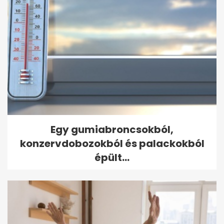
Egy gumiabroncsokból,
konzervdobozokból és palackokból
épült...