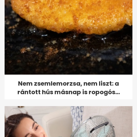
Nem zsemlemorzsa, nem liszt: a
rántott hús másnap is ropogós...