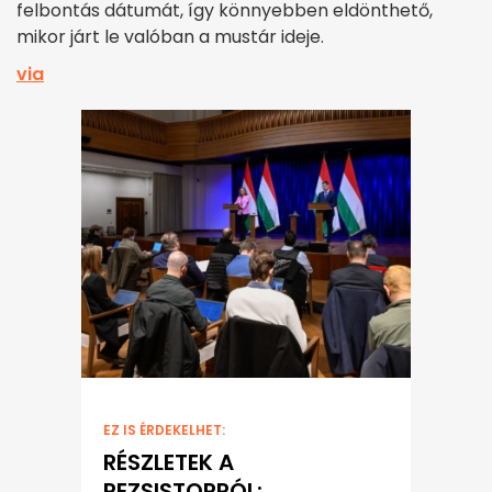
felbontás dátumát, így könnyebben eldönthető,
mikor járt le valóban a mustár ideje.
via
EZ IS ÉRDEKELHET:
RÉSZLETEK A
REZSISTOPRÓL: