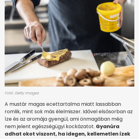
Fotó: Getty Images
A mustár magas ecettartalma miatt lassabban
romlik, mint sok más élelmiszer. Idővel elsősorban az
íze és az aromája gyengül, ami önmagában még
nem jelent egészségügyi kockázatot.
Gyanúra
adhat okot viszont, ha idegen, kellemetlen ízek