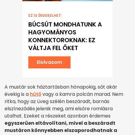
EZ IS ÉRDEKELHET:
BÚCSÚT MONDHATUNK A
HAGYOMÁNYOS
KONNEKTOROKNAK: EZ
VÁLTJA FEL ŐKET
Elolvasom
A mustár sok háztartásban hónapokig, sőt akár
évekig is a
hűtő
vagy a kamra polcán marad. Nem
ritka, hogy az üveg szélén beszáradt, barnás
elszíneződés jelenik meg, ami elsőre romlásra
utalhat. Ezeket a részeket azonban érdemes
egyszerűen eltávolítani, mivel a beszáradt
mustáron könnyebben elszaporodhatnak a