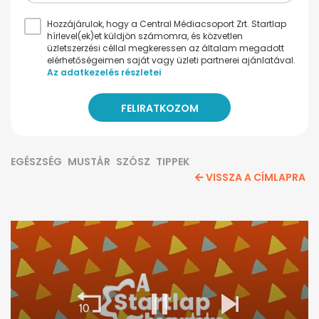
Hozzájárulok, hogy a Central Médiacsoport Zrt. Startlap
hírlevel(ek)et küldjön számomra, és közvetlen
üzletszerzési céllal megkeressen az általam megadott
elérhetőségeimen saját vagy üzleti partnerei ajánlatával.
Az adatkezelés részletei
EGÉSZSÉG
MUSTÁR
SZÓSZ
TIPPEK
VISSZA A CÍMLAPRA