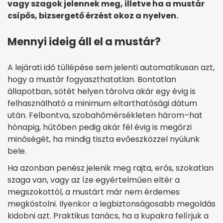
vagy szagok jelennek meg, illetve ha a mustár
csípős, bizsergető érzést okoz a nyelven.
Mennyi ideig áll el a mustár?
A lejárati idő túllépése sem jelenti automatikusan azt,
hogy a mustár fogyaszthatatlan. Bontatlan
állapotban, sötét helyen tárolva akár egy évig is
felhasználható a minimum eltarthatósági dátum
után. Felbontva, szobahőmérsékleten három–hat
hónapig, hűtőben pedig akár fél évig is megőrzi
minőségét, ha mindig tiszta evőeszközzel nyúlunk
bele.
Ha azonban penész jelenik meg rajta, erős, szokatlan
szaga van, vagy az íze egyértelműen eltér a
megszokottól, a mustárt már nem érdemes
megkóstolni. Ilyenkor a legbiztonságosabb megoldás
kidobni azt. Praktikus tanács, ha a kupakra felírjuk a