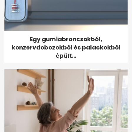
Egy gumiabroncsokból,
konzervdobozokból és palackokból
épült...