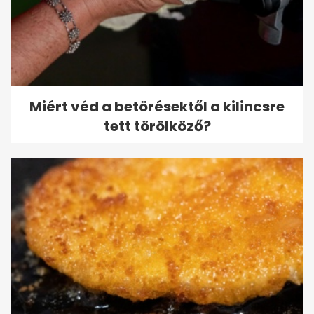
Miért véd a betörésektől a kilincsre
tett törölköző?