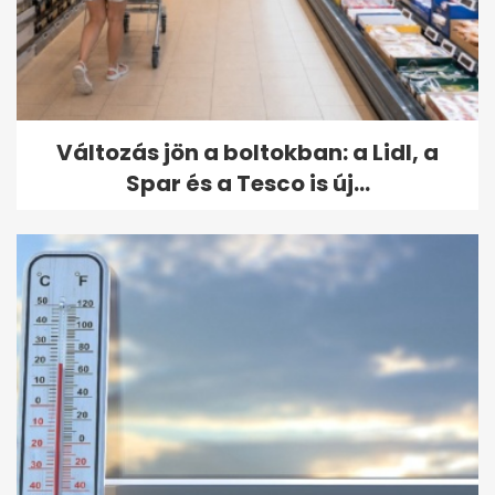
Változás jön a boltokban: a Lidl, a
Spar és a Tesco is új...