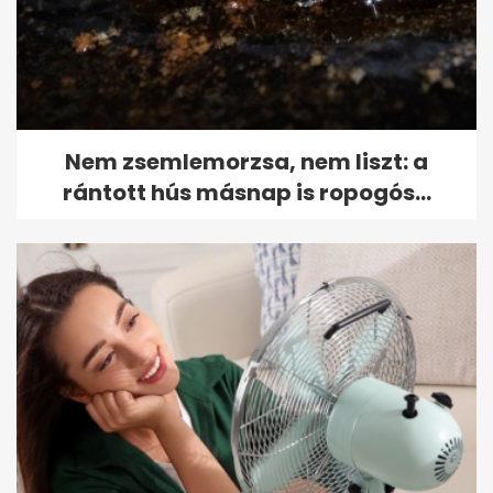
Nem zsemlemorzsa, nem liszt: a
rántott hús másnap is ropogós...