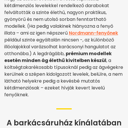
kétdimenziós levelekkel rendelkező darabokat
felváltották a szinte élethű, nagyon praktikus,
gyönyörű és nem utolsó sorban fenntartható
modellek. (Ha pedig valakinek hiányozna a fenyő
illata – ami az igen népszerű
Nordmann-fenyőnek
például szinte egyáltalán nincsen -, az különböző
illóolajokkal varázsolhat karácsonyi hangulatot az
otthonába.) A legdrágább,
prémium modellek
esetén minden ág élethű kivitelben készül
, a
költségtakarékosabb típusoknál pedig az ágvégekre
kerülnek a szépen kidolgozott levelek, belülre, a nem
látható helyekre pedig a kevésbé mutatós
kétdimenziósak – ezeket hívják kevert levelű
fenyőknek.
A barkácsáruház kínálatában