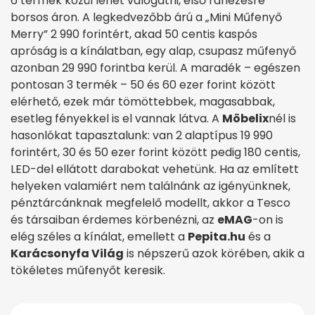
6 termék közül lehet válogatni, első ránézésre
borsos áron. A legkedvezőbb árú a „
Mini
Műfenyő
Merry” 2 990 forintért, akad 50 centis kaspós
apróság is a kínálatban, egy alap, csupasz műfenyő
azonban 29 990 forintba kerül. A maradék – egészen
pontosan 3 termék – 50 és 60 ezer forint között
elérhető, ezek már tömöttebbek, magasabbak,
esetleg fényekkel is el vannak látva. A
Möbelix
nél is
hasonlókat tapasztalunk: van 2 alaptípus 19 990
forintért, 30 és 50 ezer forint között pedig 180 centis,
LED-del ellátott darabokat vehetünk. Ha az említett
helyeken valamiért nem találnánk az igényünknek,
pénztárcánknak megfelelő modellt, akkor a Tesco
és társaiban érdemes körbenézni, az
eMAG
-on is
elég széles a kínálat, emellett a
Pepita.hu
és a
Karácsonyfa Világ
is népszerű azok körében, akik a
tökéletes műfenyőt keresik.