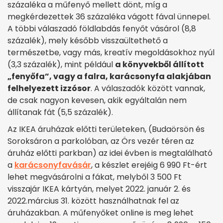
százaléka a műfenyő mellett dönt, míg a
megkérdezettek 36 százaléka vágott fával ünnepel.
A többi válaszadó földlabdás fenyőt vásárol (8,8
százalék), mely később visszaültethető a
természetbe, vagy más, kreatív megoldásokhoz nyúl
(3,3 százalék), mint például
a könyvekből állított
„fenyőfa”, vagy a falra, karácsonyfa alakjában
felhelyezett izzósor
. A válaszadók között vannak,
de csak nagyon kevesen, akik egyáltalán nem
állítanak fát (5,5 százalék).
Az IKEA áruházak előtti területeken, (Budaörsön és
Soroksáron a parkolóban, az Örs vezér téren az
áruház előtti parkban) az idei évben is megtalálható
a
karácsonyfavásár
, a készlet erejéig 6 990 Ft-ért
lehet megvásárolni a fákat, melyből 3 500 Ft
visszajár IKEA kártyán, melyet 2022. január 2. és
2022.március 31. között használhatnak fel az
áruházakban. A műfenyőket online is meg lehet