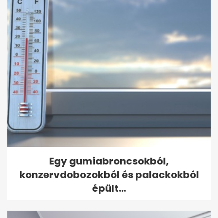
Egy gumiabroncsokból,
konzervdobozokból és palackokból
épült...