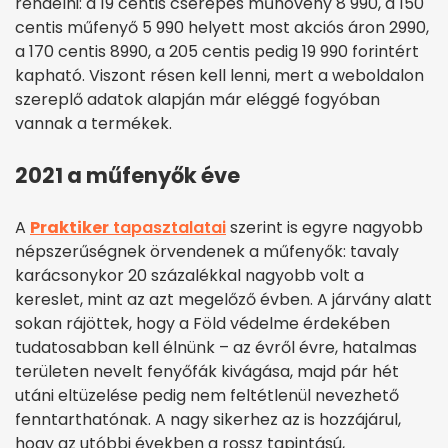
rendelni: a 19 centis cserepes műnövény 8 990, a 150
centis műfenyő 5 990 helyett most akciós áron 2990,
a 170 centis 8990, a 205 centis pedig 19 990 forintért
kapható. Viszont résen kell lenni, mert a weboldalon
szereplő adatok alapján már eléggé fogyóban
vannak a termékek.
2021 a műfenyők éve
A
Praktiker
tapasztalatai
szerint is egyre nagyobb
népszerűségnek örvendenek a műfenyők: tavaly
karácsonykor 20 százalékkal nagyobb volt a
kereslet, mint az azt megelőző évben. A járvány alatt
sokan rájöttek, hogy a Föld védelme érdekében
tudatosabban kell élnünk – az évről évre, hatalmas
területen nevelt fenyőfák kivágása, majd pár hét
utáni eltüzelése pedig nem feltétlenül nevezhető
fenntarthatónak. A nagy sikerhez az is hozzájárul,
hogy az utóbbi években a rossz tapintású,