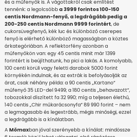
és a műfenyők is. A vágottakról csak említést
tennénk: a legolcsóbb
a 3999 forintos 100-150
centis Nordmann-fenyő, a legdrágább pedig a
200-250 centis Nordmann 9999 forintért
, de
cukorsüvegfenyő, kék luc és különböző cserepes
fenyő is elérhető különböző magasságban a köztes
árkategóriában. A reflektorfény azonban a
műfenyőkön van: egy 45 centis minit már 1399
forintért is beújíthatunk, ha pici a lakás. A komolyabb,
100 centi körüli vagy feletti darabok 5000 forint
környékén indulnak, és az extrák is befolyásolják az
árat, csak néhány példa: a 90 centis „Kartano”
műfenyő 35 LED-del 9499; a 180 centis „behavazott”,
tobozokkal díszített fa 32 990; míg a teljesen élethű,
140 centis „Chir műkarácsonyfa” 89 990 forint – nem
a legmagasabb és legextrább, mégis minőségi, ezzel
a legdrágább is a kínálatban.
A
Mömax
ban jóval szerényebb a kínálat: mindössze