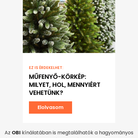
EZ IS ÉRDEKELHET:
MŰFENYŐ-KÖRKÉP:
MILYET, HOL, MENNYIÉRT
VEHETÜNK?
Elolvasom
Az
OBI
kínálatában is megtalálhatók a hagyományos