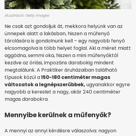
Illusztráció: Getty Images
Ne csak azt gondoljuk át, mekkora helyünk van az
ünnepek alatt a lakásban, hiszen a műfenyő
tárolására is gondolnunk kell – egy nagyobb fenyő
elcsomagolva is több helyet foglal. Aki a méret miatt
aggódna, semmi oka, hiszen a mini műfenyőktől
kezdve az óriási, impozáns darabokig mindent
megtalálunk. A Praktiker áruházaiban található
típusok közül a
150-180 centiméter magas
változatok a legnépszerűbbek,
ugyanakkor egyre
nagyobb a kereslet a nagy, akár 240 centiméter
magas darabokra.
Mennyibe kerülnek a műfenyők?
A mennyi az annyi kérdésre válaszolva: nagyon