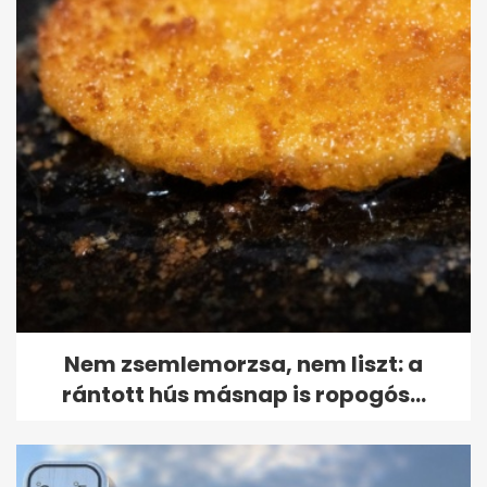
Nem zsemlemorzsa, nem liszt: a
rántott hús másnap is ropogós...