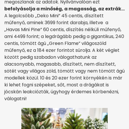
megoszlanak az adatok. Nyilvánvalóan ezt
befolyásolja a minőség, a magasság, az extrák…
A legolcsóbb „Deko Mini” 45 centis, díszített
műfenyő, aminek 3699 forint darabja, illetve a
„Havas Mini Pine” 60 centis, díszítés nélküli műfenyő,
ami 4499 forint; a legdrágább pedig a gigantikus, 240
centis, tömött ágú „Green Flame” világoszöld
műfenyő, ez a 184 ezer forintot súrolja. A két véglet
között pedig szabadon válogathatunk az
alacsonyabb, magasabb, díszített, nem díszített,
sötét vagy világos zöld, tömött vagy nem tömött ágú
modellek közül. 10 és 20 ezer forint környékén is már
ki lehet fogni szépeket, sőt, most a drágákat is
jócskán leakciózták, úgyhogy érdemes körbenézni,
válogatni!