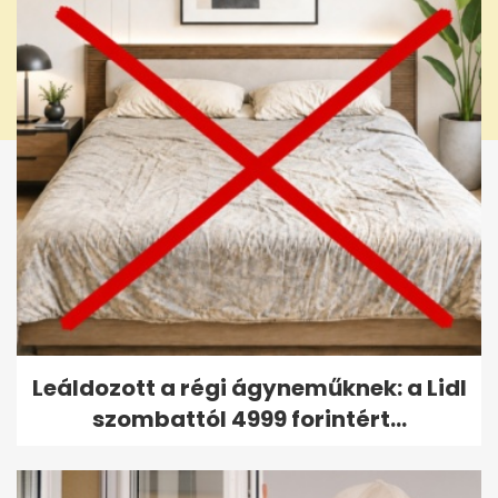
Leáldozott a régi ágyneműknek: a Lidl
szombattól 4999 forintért...