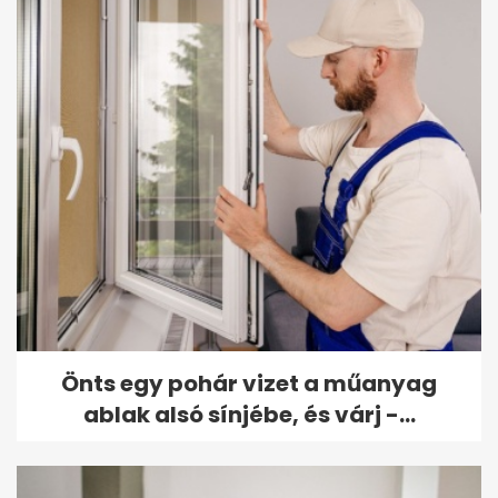
Önts egy pohár vizet a műanyag
ablak alsó sínjébe, és várj -...