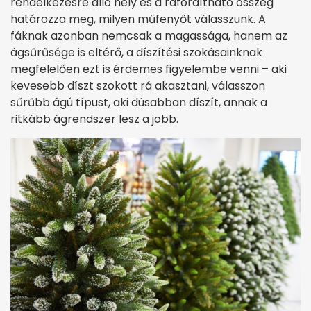
rendelkezésre álló hely és a ráfordítható összeg
határozza meg, milyen műfenyőt válasszunk. A
fáknak azonban nemcsak a magassága, hanem az
ágsűrűsége is eltérő, a díszítési szokásainknak
megfelelően ezt is érdemes figyelembe venni – aki
kevesebb díszt szokott rá akasztani, válasszon
sűrűbb ágú típust, aki dúsabban díszít, annak a
ritkább ágrendszer lesz a jobb.