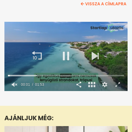
VISSZA A CÍMLAPRA
0
seconds
of
1
minute,
AJÁNLJUK MÉG:
53
seconds