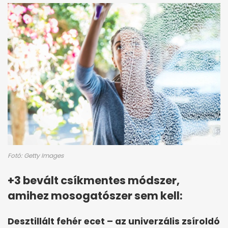
Fotó: Getty Images
+3 bevált csíkmentes módszer,
amihez mosogatószer sem kell:
Desztillált fehér ecet – az univerzális zsíroldó