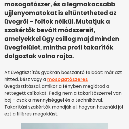
mosogatószer, és a legmakacsabb
ujjlenyomatokat is eltüntetheted az
üvegről – foltok nélkül. Mutatjuk a
szakértők bevált módszereit,
amelyekkel úgy csillog majd minden
üvegfelület, mintha profi takarítók
dolgoztak volna rajta.
Az üvegtisztítás gyakran bosszantó feladat: már azt
hitted, kész vagy a
mosogatószeres
üvegtisztítással, amikor a fényben meglátod a
rettegett csíkokat. Pedig nem a takarítószerrel van
baj – csak a mennyiséggel és a technikával.
Takarítási szakértők mondják el, hogyan használd jól
ezt a filléres megoldást.