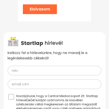
Elolvasom
Iratkozz fel a hírlevelünkre, hogy ne maradj le a
legérdekesebb cikkekről!
Hozzájárulok, hogy a Central Médiacsoport Zrt. Startlap
hírlevel(ek)et küldjön számomra, és közvetlen
üzletszerzési céllal megkeressen az általam megadott
elérhetőségeimen saját vagy üzleti partnerei ajánlatával.