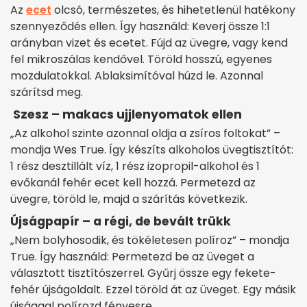
Az
ecet
olcsó, természetes, és hihetetlenül hatékony
szennyeződés ellen. Így használd: Keverj össze 1:1
arányban vizet és ecetet. Fújd az üvegre, vagy kend
fel mikroszálas kendővel. Töröld hosszú, egyenes
mozdulatokkal. Ablaksimítóval húzd le. Azonnal
szárítsd meg.
Szesz – makacs ujjlenyomatok ellen
„Az alkohol szinte azonnal oldja a zsíros foltokat” –
mondja Wes True. Így készíts alkoholos üvegtisztítót:
1 rész desztillált víz, 1 rész izopropil-alkohol és 1
evőkanál fehér ecet kell hozzá. Permetezd az
üvegre, töröld le, majd a szárítás következik.
Újságpapír – a régi, de bevált trükk
„Nem bolyhosodik, és tökéletesen políroz” – mondja
True. Így használd: Permetezd be az üveget a
választott tisztítószerrel. Gyűrj össze egy fekete-
fehér újságoldalt. Ezzel töröld át az üveget. Egy másik
újsággal polírozd fényesre.