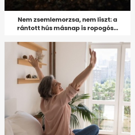
Nem zsemlemorzsa, nem liszt: a
rántott hús másnap is ropogós...