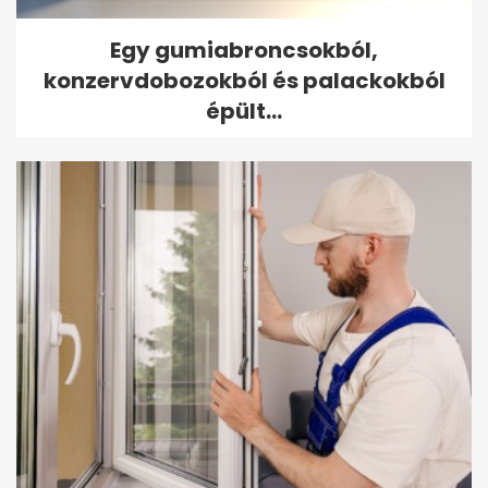
Egy gumiabroncsokból,
konzervdobozokból és palackokból
épült...