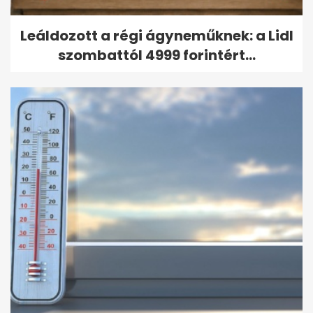
Leáldozott a régi ágyneműknek: a Lidl
szombattól 4999 forintért...