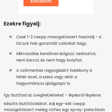
Elolvasom
Ezekre figyelj:
Csak 1-2 csepp mosogatószert használj – a
túl sok hab garantált csíkokat hagy.
Mikroszálas kendővel dolgozz: nedvszívó,
nem karcol, és nem hagy bolyhot.
A csíkmentes ragyogásért hatékony a
fehér ecet, a szesz vagy akár a
hagyományos újságpapír is.
Így tisztítsd az üvegfelületeket – lépésről lépésre:
Készíts tisztítóoldatot. Adj egy-két csepp
mosogatószert meleg vízhez egy spray-palackban