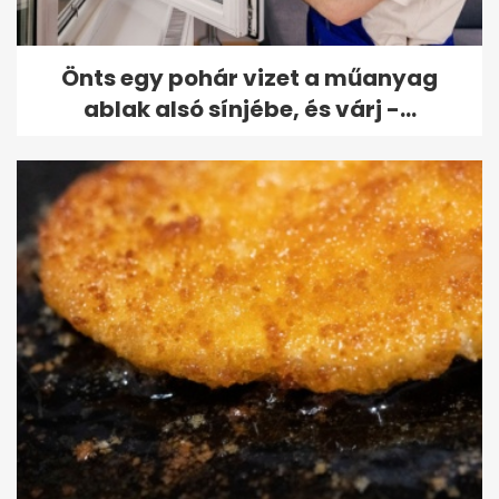
Önts egy pohár vizet a műanyag
ablak alsó sínjébe, és várj -...