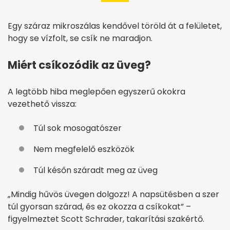
Egy száraz mikroszálas kendővel töröld át a felületet,
hogy se vízfolt, se csík ne maradjon.
Miért csíkozódik az üveg?
A legtöbb hiba meglepően egyszerű okokra
vezethető vissza:
Túl sok mosogatószer
Nem megfelelő eszközök
Túl későn száradt meg az üveg
„Mindig hűvös üvegen dolgozz! A napsütésben a szer
túl gyorsan szárad, és ez okozza a csíkokat” –
figyelmeztet Scott Schrader, takarítási szakértő.