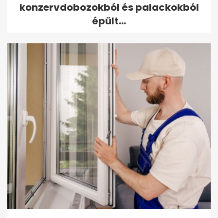
konzervdobozokból és palackokból
épült...