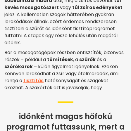
sóbeállítási hibára
utal, míg a zsíros bevonat
túl
kevés mosogatószert
vagy
túl zsíros edényeket
jelez. A kellemetlen szagok hátterében gyakran
lerakódások állnak, ezért érdemes rendszeresen
tisztítani a szűrőt és időnként tisztítóprogramot
futtatni. A szagok egy része lehűlés után magától
eltűnik.
Bár a mosogatógépek részben öntisztítók, bizonyos
részek – például a
tömítések
, a
szűrők
és a
szórókarok
– külön figyelmet igényelnek. Ezeken
könnyen lerakódhat a zsír vagy ételmaradék, ami
rontja a
tisztítás
hatékonyságát és szagokat
okozhat. A szakértők azt is javasolják, hogy
időnként magas hőfokú
programot futtassunk, mert a