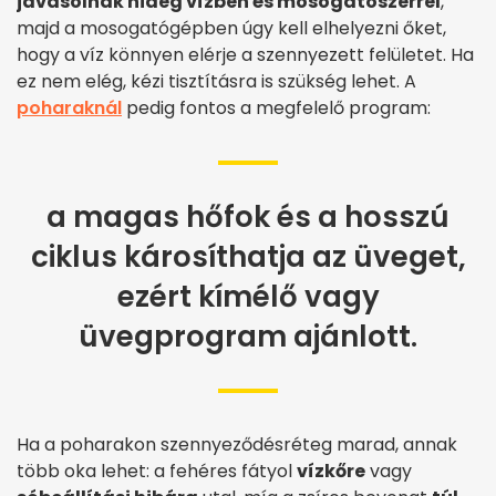
javasolnak hideg vízben és mosogatószerrel
,
majd a mosogatógépben úgy kell elhelyezni őket,
hogy a víz könnyen elérje a szennyezett felületet. Ha
ez nem elég, kézi tisztításra is szükség lehet. A
poharaknál
pedig fontos a megfelelő program:
a magas hőfok és a hosszú
ciklus károsíthatja az üveget,
ezért kímélő vagy
üvegprogram ajánlott.
Ha a poharakon szennyeződésréteg marad, annak
több oka lehet: a fehéres fátyol
vízkőre
vagy