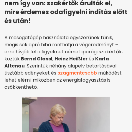
nem így van: szakértők árulták el,
mire érdemes odafigyelni indítás előtt
és után!
A mosogatógép használata egyszerűnek tűnik,
mégis sok apró hiba ronthatja a végeredményt –
erre hívják fel a figyelmet német iparági szakértők,
köztük
Bernd Glassl
,
Heinz Heißler
és
Karla
Altenau
. Szerintük néhány alapelv betartásával
tisztább edényeket és
szagmentesebb
működést
lehet elérni, miközben az energiafogyasztás is
csökkenthető.