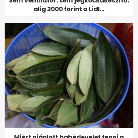
Sem ventilátor, sem jégkockakészítő:
alig 2000 forint a Lidl...
Miért ajánlott babérlevelet tenni a