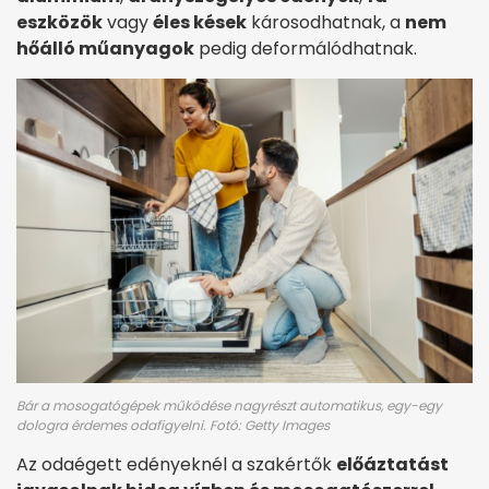
eszközök
vagy
éles kések
károsodhatnak, a
nem
hőálló műanyagok
pedig deformálódhatnak.
Bár a mosogatógépek működése nagyrészt automatikus, egy-egy
dologra érdemes odafigyelni. Fotó: Getty Images
Az odaégett edényeknél a szakértők
előáztatást