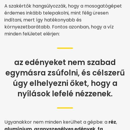
A szakértők hangsúlyozzák, hogy a mosogatógépet
érdemes inkább telepakolni, mint félig üresen
indítani, mert így hatékonyabb és
környezetbarátabb. Fontos azonban, hogy a víz
minden felületet elérjen:
az edényeket nem szabad
egymásra zsúfolni, és célszerű
úgy elhelyezni őket, hogy a
nyílások lefelé nézzenek.
Ugyanakkor nem minden kerülhet a gépbe: a
réz
,
alumínium
,
aranyszegélyes edények
,
fa