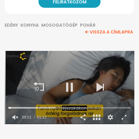
EDÉNY
KONYHA
MOSOGATÓGÉP
POHÁR
VISSZA A CÍMLAPRA
0
seconds
of