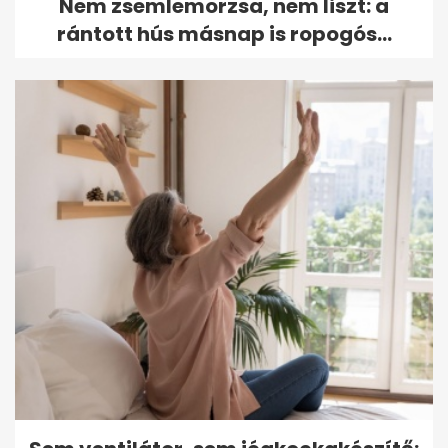
Nem zsemlemorzsa, nem liszt: a
rántott hús másnap is ropogós...