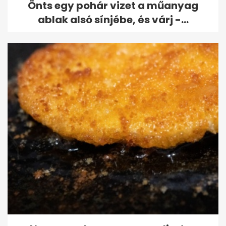
Önts egy pohár vizet a műanyag
ablak alsó sínjébe, és várj -...