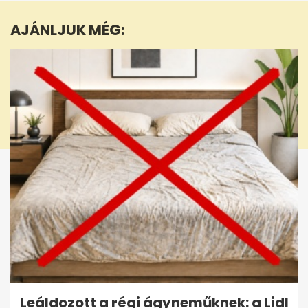
1
minute,
AJÁNLJUK MÉG:
12
seconds
Leáldozott a régi ágyneműknek: a Lidl