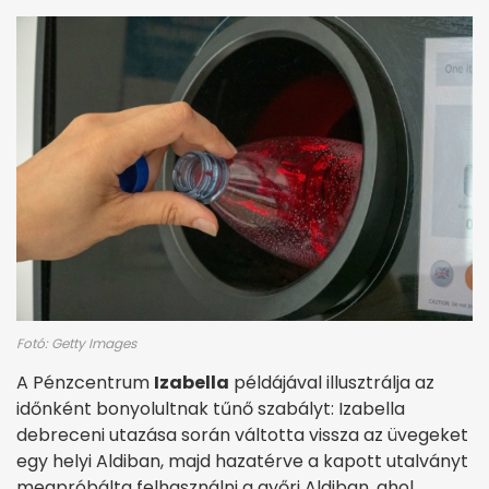
Fotó: Getty Images
A Pénzcentrum
Izabella
példájával illusztrálja az
időnként bonyolultnak tűnő szabályt: Izabella
debreceni utazása során váltotta vissza az üvegeket
egy helyi Aldiban, majd hazatérve a kapott utalványt
megpróbálta felhasználni a győri Aldiban, ahol