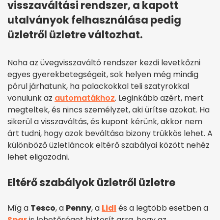
visszaváltási rendszer, a kapott
utalványok felhasználása pedig
üzletről üzletre változhat.
Noha az üvegvisszaváltó rendszer kezdi levetkőzni
egyes gyerekbetegségeit, sok helyen még mindig
pórul járhatunk, ha palackokkal teli szatyrokkal
vonulunk az
automatákhoz
. Leginkább azért, mert
megteltek, és nincs személyzet, aki ürítse azokat. Ha
sikerül a visszaváltás, és kupont kérünk, akkor nem
árt tudni, hogy azok beváltása bizony trükkös lehet. A
különböző üzletláncok eltérő szabályai között nehéz
lehet eligazodni.
Eltérő szabályok üzletről üzletre
Míg a
Tesco
, a
Penny
, a
Lidl
és a legtöbb esetben a
Spar
is lehetőséget biztosít arra, hogy az