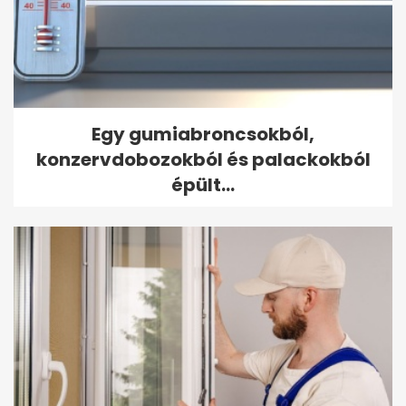
Egy gumiabroncsokból,
konzervdobozokból és palackokból
épült...