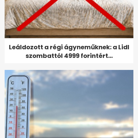
Leáldozott a régi ágyneműknek: a Lidl
szombattól 4999 forintért...