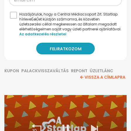
Hozzájárulok, hogy a Central Médiacsoport Zrt. Startlap
hírlevel(ek)et küldjön számomra, és közvetlen
üzletszerzési céllal megkeressen az általam megadott
elérhetőségeimen saját vagy üzleti partnerei ajánlatával.
Az adatkezelés részletei
KUPON
PALACKVISSZAVÁLTÁS
REPONT
ÜZLETLÁNC
VISSZA A CÍMLAPRA