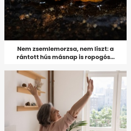
Nem zsemlemorzsa, nem liszt: a
rántott hús másnap is ropogós...