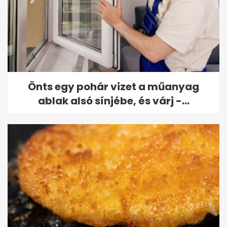
Önts egy pohár vizet a műanyag
ablak alsó sínjébe, és várj -...