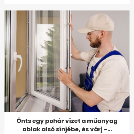
Önts egy pohár vizet a műanyag
ablak alsó sínjébe, és várj -...