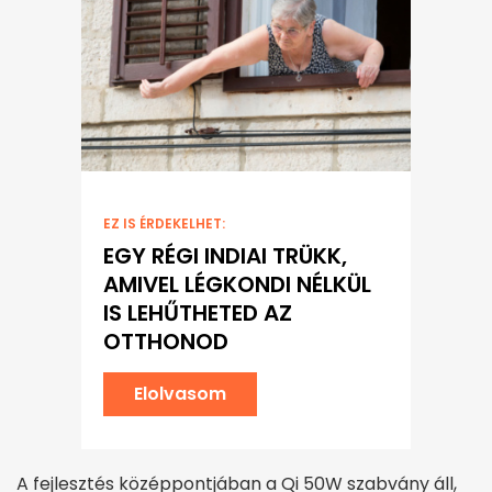
EZ IS ÉRDEKELHET:
EGY RÉGI INDIAI TRÜKK,
AMIVEL LÉGKONDI NÉLKÜL
IS LEHŰTHETED AZ
OTTHONOD
Elolvasom
A fejlesztés középpontjában a Qi 50W szabvány áll,