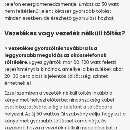
telefon energiamenedzsmentje. Emiatt az 50 watt
nem feltétlenül jelent kétszer gyorsabb töltést
minden esetben, de érezhető gyorsulást hozhat.
Vezetékes vagy vezeték nélküli töltés?
A
vezetékes gyorstöltés továbbra is a
leggyorsabb megoldás az okostelefonok
töltésére
. Egyes gyártók már 60–120 watt feletti
teljesítményt is kínálnak, amellyel a készülékek akár
20–30 perc alatt is jelentős töltöttségi szintet
érhetnek el.
Ezzel szemben a vezeték nélküli töltés inkább a
kényelmet helyezi előtérbe: nincs szükség kábel
csatlakoztatására, elég a telefont a töltőpadra
helyezni. Az új 50 wattos Qi szabvány célja, hogy ezt a
kényelmet gyorsabb töltéssel kombinálja, és
közelebb hozza a vezeték nélküli megoldásokat a