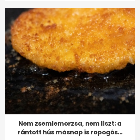
Nem zsemlemorzsa, nem liszt: a
rántott hús másnap is ropogós...