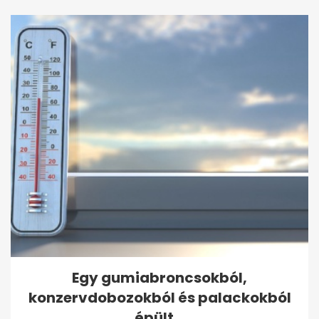
Egy gumiabroncsokból,
konzervdobozokból és palackokból
épült...