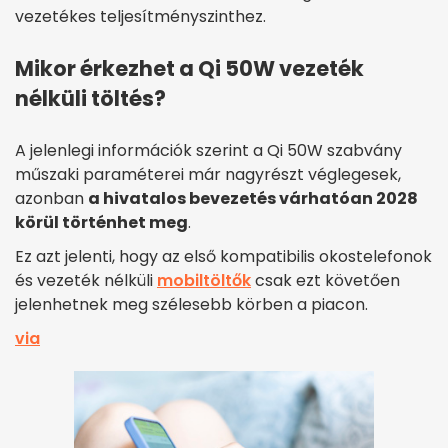
vezetékes teljesítményszinthez.
Mikor érkezhet a Qi 50W vezeték
nélküli töltés?
A jelenlegi információk szerint a Qi 50W szabvány
műszaki paraméterei már nagyrészt véglegesek,
azonban
a hivatalos bevezetés várhatóan 2028
körül történhet meg
.
Ez azt jelenti, hogy az első kompatibilis okostelefonok
és vezeték nélküli
mobiltöltők
csak ezt követően
jelenhetnek meg szélesebb körben a piacon.
via