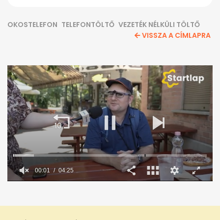
OKOSTELEFON
TELEFONTÖLTŐ
VEZETÉK NÉLKÜLI TÖLTŐ
VISSZA A CÍMLAPRA
0
seconds
of
4
minutes,