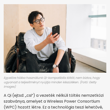
Egyelőre hiába használunk Qi-kompatibilis töltőt, nem biztos, hogy
ugyanazt a teljesítményt nyújtja minden készüléken. (Fotó: Getty
Images)
A Qi (ejtsd: „csi”) a vezeték nélküli töltés nemzetközi
szabványa, amelyet a Wireless Power Consortium
(WPC) hozott létre. Ez a technológia teszi lehetővé,