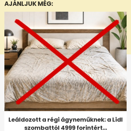
AJÁNLJUK MÉG:
25
seconds
Leáldozott a régi ágyneműknek: a Lidl
szombattól 4999 forintért...