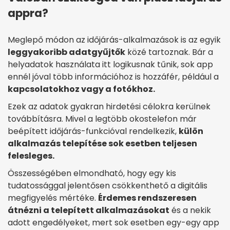
appra?
Meglepő módon az időjárás-alkalmazások is az egyik
leggyakoribb adatgyűjtők
közé tartoznak. Bár a
helyadatok használata itt logikusnak tűnik, sok app
ennél jóval több információhoz is hozzáfér, például a
kapcsolatokhoz vagy a fotókhoz.
Ezek az adatok gyakran hirdetési célokra kerülnek
továbbításra. Mivel a legtöbb okostelefon már
beépített időjárás-funkcióval rendelkezik,
külön
alkalmazás telepítése sok esetben teljesen
felesleges.
Összességében elmondható, hogy egy kis
tudatossággal jelentősen csökkenthető a digitális
megfigyelés mértéke.
Érdemes rendszeresen
átnézni a telepített alkalmazásokat
és a nekik
adott engedélyeket, mert sok esetben egy-egy app