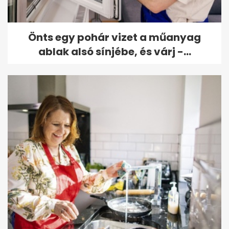
Önts egy pohár vizet a műanyag
ablak alsó sínjébe, és várj -...