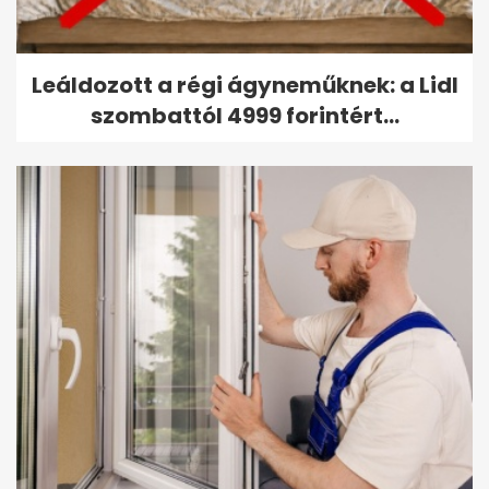
Leáldozott a régi ágyneműknek: a Lidl
szombattól 4999 forintért...