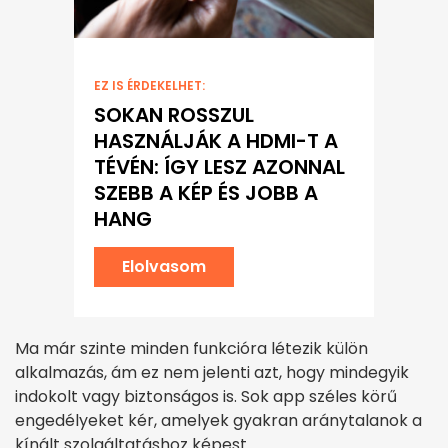
EZ IS ÉRDEKELHET:
SOKAN ROSSZUL
HASZNÁLJÁK A HDMI-T A
TÉVÉN: ÍGY LESZ AZONNAL
SZEBB A KÉP ÉS JOBB A
HANG
Elolvasom
Ma már szinte minden funkcióra létezik külön
alkalmazás, ám ez nem jelenti azt, hogy mindegyik
indokolt vagy biztonságos is. Sok app széles körű
engedélyeket kér, amelyek gyakran aránytalanok a
kínált szolgáltatáshoz képest.