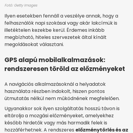
Fotó: Getty Images
Ilyen esetekben fennáll a veszélye annak, hogy a
felhasználók napi szokásai vagy akár lakcímük is
illetéktelen kezekbe kerül. Érdemes inkább
megbízható, hiteles szervezetek által kínált
megoldásokat választani.
GPS alapú mobilalkalmazások:
rendszeresen töröld az előzményeket
A navigációs alkalmazásoknál a helyadatok
használata részben indokolt, hiszen pontos
útmutatás nélkül nem működnének megfelelően.
Ugyanakkor sok ilyen szolgáltatás hosszú távon is
eltárolja a mozgási előzményeket, amelyekhez
később hirdetők vagy más harmadik felek is
hozzáférhetnek. A rendszeres
előzménytörlés és az