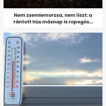
Nem zsemlemorzsa, nem liszt: a
rántott hús másnap is ropogós...