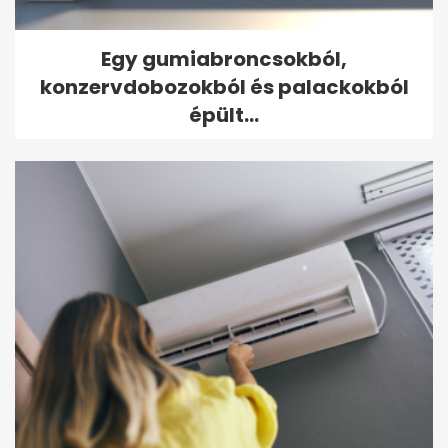
Egy gumiabroncsokból,
konzervdobozokból és palackokból
épült...