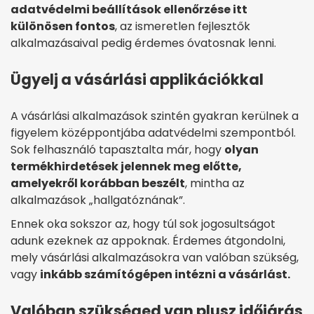
adatvédelmi beállítások ellenőrzése itt
különösen fontos
, az ismeretlen fejlesztők
alkalmazásaival pedig érdemes óvatosnak lenni.
Ügyelj a vásárlási applikációkkal
A vásárlási alkalmazások szintén gyakran kerülnek a
figyelem középpontjába adatvédelmi szempontból.
Sok felhasználó tapasztalta már, hogy
olyan
termékhirdetések jelennek meg előtte,
amelyekről korábban beszélt
, mintha az
alkalmazások „hallgatóznának”.
Ennek oka sokszor az, hogy túl sok jogosultságot
adunk ezeknek az appoknak. Érdemes átgondolni,
mely vásárlási alkalmazásokra van valóban szükség,
vagy
inkább számítógépen intézni a vásárlást.
Valóban szükséged van plusz időjárás