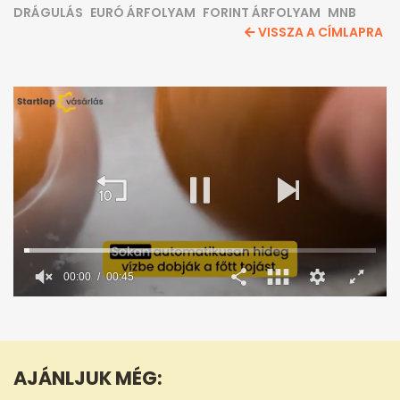
DRÁGULÁS
EURÓ ÁRFOLYAM
FORINT ÁRFOLYAM
MNB
VISSZA A CÍMLAPRA
00:01
00:45
0
seconds
of
45
seconds
AJÁNLJUK MÉG: