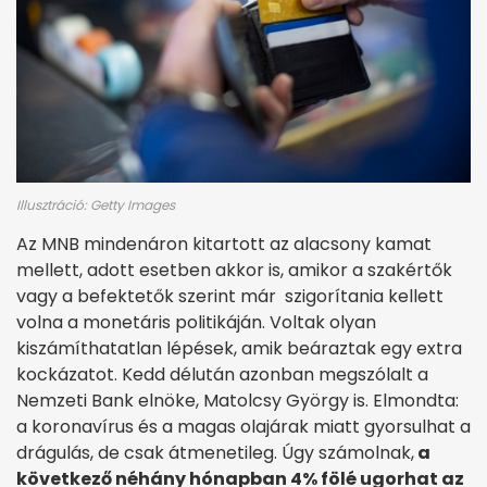
Illusztráció: Getty Images
Az MNB mindenáron kitartott az alacsony kamat
mellett, adott esetben akkor is, amikor a szakértők
vagy a befektetők szerint már szigorítania kellett
volna a monetáris politikáján. Voltak olyan
kiszámíthatatlan lépések, amik beáraztak egy extra
kockázatot. Kedd délután azonban megszólalt a
Nemzeti Bank elnöke, Matolcsy György is. Elmondta:
a koronavírus és a magas olajárak miatt gyorsulhat a
drágulás, de csak átmenetileg. Úgy számolnak,
a
következő néhány hónapban 4% fölé ugorhat az