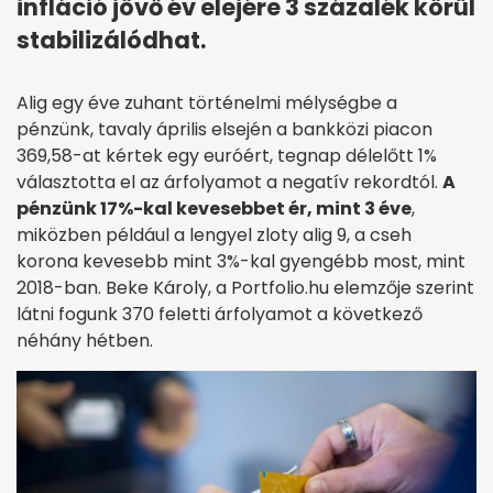
infláció jövő év elejére 3 százalék körül
stabilizálódhat.
Alig egy éve zuhant történelmi mélységbe a
pénzünk, tavaly április elsején a bankközi piacon
369,58-at kértek egy euróért, tegnap délelőtt 1%
választotta el az árfolyamot a negatív rekordtól.
A
pénzünk 17%-kal kevesebbet ér, mint 3 éve
,
miközben például a lengyel zloty alig 9, a cseh
korona kevesebb mint 3%-kal gyengébb most, mint
2018-ban. Beke Károly, a Portfolio.hu elemzője szerint
látni fogunk 370 feletti árfolyamot a következő
néhány hétben.