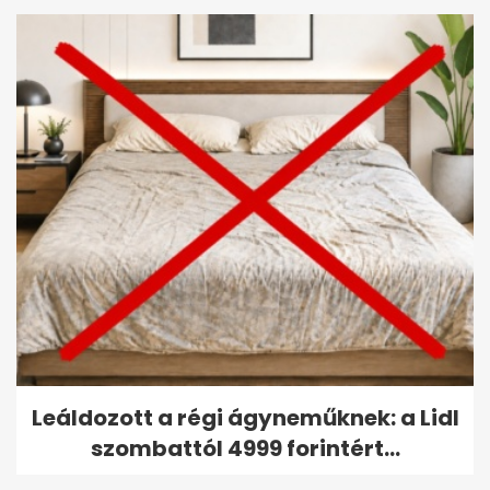
Leáldozott a régi ágyneműknek: a Lidl
szombattól 4999 forintért...