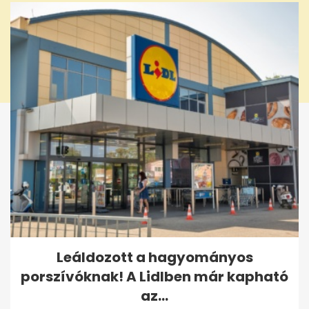
Leáldozott a hagyományos
porszívóknak! A Lidlben már kapható
az...