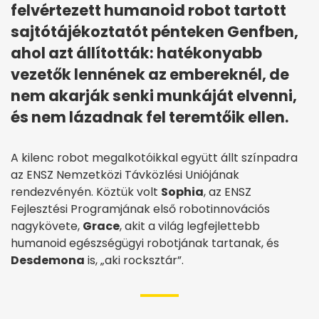
felvértezett humanoid robot tartott
sajtótájékoztatót pénteken Genfben,
ahol azt állították: hatékonyabb
vezetők lennének az embereknél, de
nem akarják senki munkáját elvenni,
és nem lázadnak fel teremtőik ellen.
A kilenc robot megalkotóikkal együtt állt színpadra
az ENSZ Nemzetközi Távközlési Uniójának
rendezvényén. Köztük volt
Sophia
, az ENSZ
Fejlesztési Programjának első robotinnovációs
nagykövete,
Grace
, akit a világ legfejlettebb
humanoid egészségügyi robotjának tartanak, és
Desdemona
is, „aki rocksztár”.