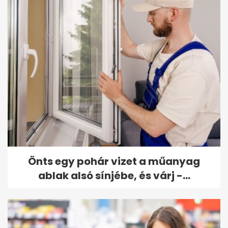
Önts egy pohár vizet a műanyag
ablak alsó sínjébe, és várj -...