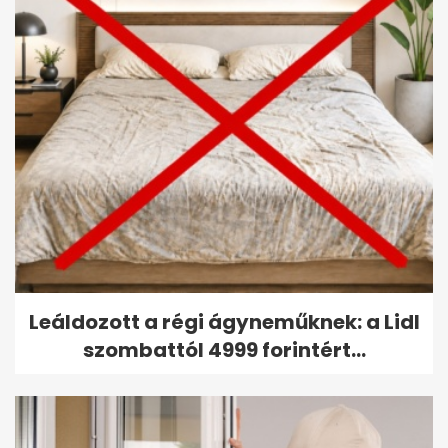
Leáldozott a régi ágyneműknek: a Lidl
szombattól 4999 forintért...