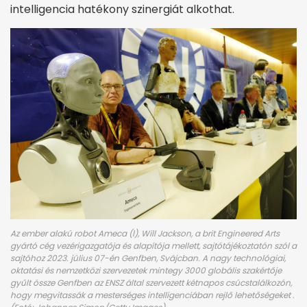
intelligencia hatékony szinergiát alkothat.
Az ember alakú robot Ameca (l), Will Jackson, a brit Engineered Arts
gyártó cég vezérigazgatója és alapítója mellett, sajtótájékoztatón szól a
sajtóhoz 2023. július 07-én Genfben, Svájcban. A nagy technológiai,
oktatási és nemzetközi szervezetek mintegy 3000 globális szakértője
gyűlt össze Genfben az ENSZ által szervezett kétnapos csúcstalálkozón,
hogy megvitassák a mesterséges intelligenciában rejlő lehetőségeket .