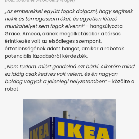
(Fotó: Johannes Simon/Getty Images)
„Az emberekkel együtt fogok dolgozni, hogy segítsek
nekik és támogassam őket, és egyetlen létező
munkahelyet sem fogok elvenni”
– hangsúlyozta
Grace. Ameca, akinek megalkotásakor a társas
érintkezés volt az elsődleges szempont,
értetlenségének adott hangot, amikor a robotok
potenciális lázadásáról kérdezték.
„Nem tudom, miért gondolná ezt bárki. Alkotóm mind
ez idáig csak kedves volt velem, és én nagyon
boldog vagyok a jelenlegi helyzetemben”
– közölte a
robot.