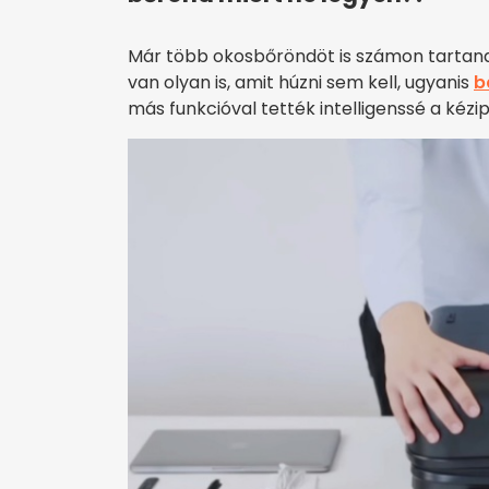
Már több okosbőröndöt is számon tartana
van olyan is, amit húzni sem kell, ugyanis
b
más funkcióval tették intelligenssé a kéz