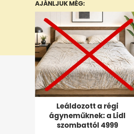
AJÁNLJUK MÉG:
2
seconds
Volume
0%
Leáldozott a régi
ágyneműknek: a Lidl
szombattól 4999