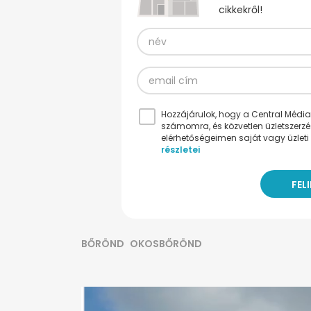
cikkekről!
Hozzájárulok, hogy a Central Médiacs
számomra, és közvetlen üzletszerz
elérhetőségeimen saját vagy üzleti 
részletei
BŐRÖND
OKOSBŐRÖND