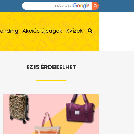
rending
Akciós újságok
Kvízek
EZ IS ÉRDEKELHET