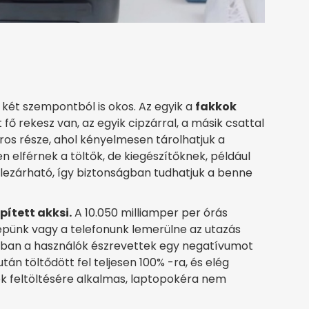
két szempontból is okos. Az egyik a
fakkok
ét fő rekesz van, az egyik cipzárral, a másik csattal
ros része, ahol kényelmesen tárolhatjuk a
n elférnek a töltők, de kiegészítőknek, például
 lezárható, így biztonságban tudhatjuk a benne
pített akksi.
A 10.050 milliamper per órás
gépünk vagy a telefonunk lemerülne az utazás
onban a használók észrevettek egy negatívumot
tán töltődött fel teljesen 100% -ra, és elég
zök feltöltésére alkalmas, laptopokéra nem