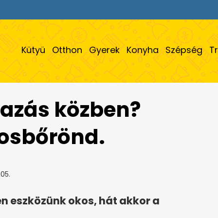
Kütyü
Otthon
Gyerek
Konyha
Szépség
T
tazás közben?
kosbőrönd.
05.
n eszközünk okos, hát akkor a