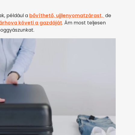
k, például a
bővíthető, ujjlenyomatzárast,
de
árhova követi a gazdáját
. Ám most teljesen
ipoggyászunkat.