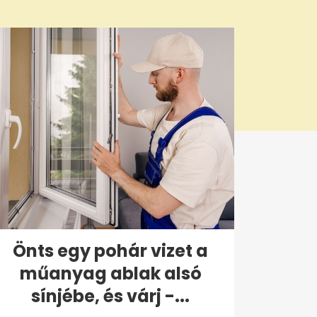
Önts egy pohár vizet a
műanyag ablak alsó
sínjébe, és várj -...