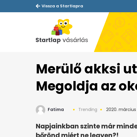
Vissza a Startlapra
Merülő akksi u
Megoldja az o
Fatima
Trending
2020. március 
Napjainkban szinte már minde
bőrönd miért ne legyen?!