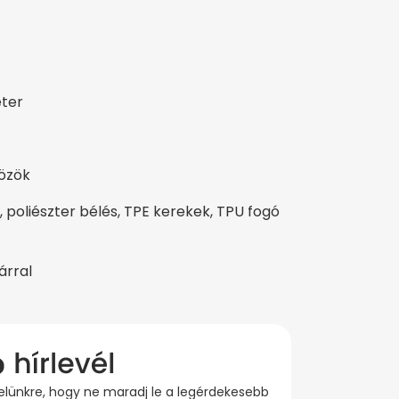
éter
közök
 poliészter bélés, TPE kerekek, TPU fogó
árral
evelünkre, hogy ne maradj le a legérdekesebb