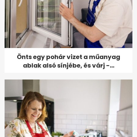
Önts egy pohár vizet a műanyag
ablak alsó sínjébe, és várj -...