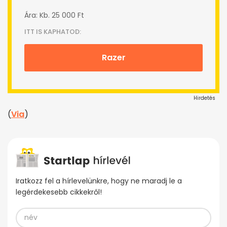
Ára: Kb. 25 000 Ft
ITT IS KAPHATOD:
Razer
Hirdetés
(
Via
)
Iratkozz fel a hírlevelünkre, hogy ne maradj le a
legérdekesebb cikkekről!