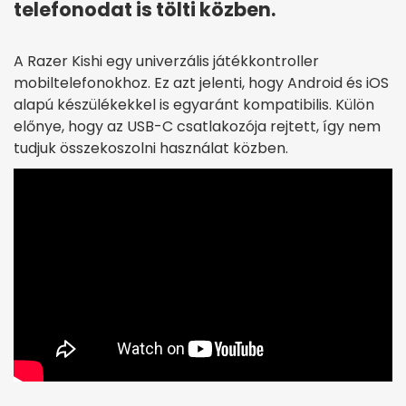
telefonodat is tölti közben.
A Razer Kishi egy univerzális játékkontroller
mobiltelefonokhoz. Ez azt jelenti, hogy Android és iOS
alapú készülékekkel is egyaránt kompatibilis. Külön
előnye, hogy az USB-C csatlakozója rejtett, így nem
tudjuk összekoszolni használat közben.