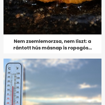
Nem zsemlemorzsa, nem liszt: a
rántott hús másnap is ropogós...