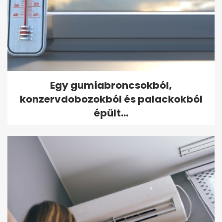
Egy gumiabroncsokból,
konzervdobozokból és palackokból
épült...