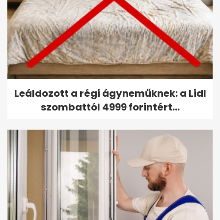
Leáldozott a régi ágyneműknek: a Lidl
szombattól 4999 forintért...