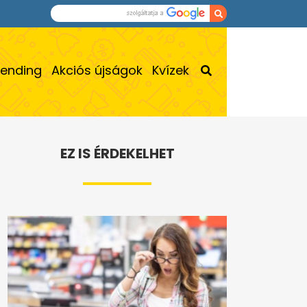
rending
Akciós újságok
Kvízek
EZ IS ÉRDEKELHET