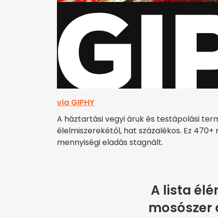
via GIPHY
A háztartási vegyi áruk és testápolási t
élelmiszerekétől, hat százalékos. Ez 470+ m
mennyiségi eladás stagnált.
A lista él
mosószer á