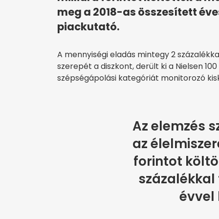
meg a 2018-as összesített éves
piackutató.
A mennyiségi eladás mintegy 2 százalékkal
szerepét a diszkont, derült ki a Nielsen 10
szépségápolási kategóriát monitorozó kis
Az elemzés sz
az élelmiszer
forintot költ
százalékkal 
évvel