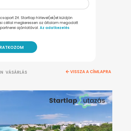
oport Zrt. Startlap hírlevel(ek)et küldjön
ési céllal megkeressen az általam megadott
partnerei ajánlatával.
Az adatkezelés
VISSZA A CÍMLAPRA
EN
VÁSÁRLÁS