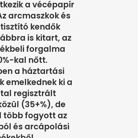
kezik a vécépapír
 Az arcmaszkok és
 tisztító kendők
ábbra is kitart, az
tékbeli forgalma
0%-kal nőtt.
en a háztartási
ők emelkednek ki a
tal regisztrált
közül (35+%), de
 több fogyott az
ól és arcápolási
ékekből.