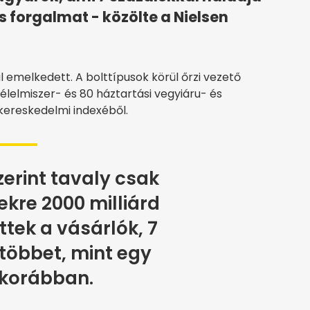
 forgalmat - közölte a Nielsen
 emelkedett. A bolttípusok körül őrzi vezető
0 élelmiszer- és 80 háztartási vegyiáru- és
kereskedelmi indexéből.
erint tavaly csak
ekre 2000 milliárd
öttek a vásárlók, 7
többet, mint egy
 korábban.