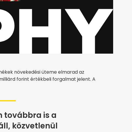
ermékek növekedési üteme elmarad az
illiárd forint értékbeli forgalmat jelent. A
én továbbra is a
ll, közvetlenül