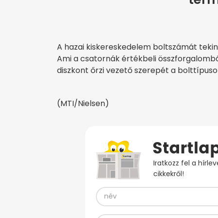
A hazai kiskereskedelem boltszámát tekin
Ami a csatornák értékbeli összforgalomból 
diszkont őrzi vezető szerepét a bolttípuso
(MTI/Nielsen)
Iratkozz fel a hírl
cikkekről!