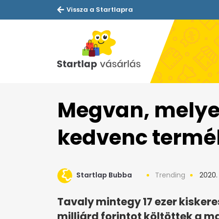
Vissza a Startlapra
Megvan, melye
kedvenc termé
Startlap Bubba
Trending
2020. 
Tavaly mintegy 17 ezer kisker
milliárd forintot költöttek a 