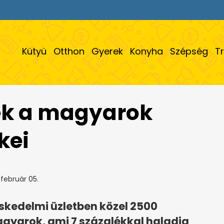
Kütyü
Otthon
Gyerek
Konyha
Szépség
T
k a magyarok
kei
február 05.
eskedelmi üzletben közel 2500
magyarok, ami 7 százalékkal haladja