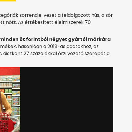
góriák sorrendje: vezet a feldolgozott hús, a sör
ett nőtt. Az értékesített élelmiszerek 70
minden öt forintból négyet gyártói márkára
ermékek, hasonlóan a 2018-as adatokhoz, az
 A diszkont 27 százalékkal őrzi vezető szerepét a