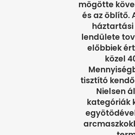
mögötte követ
és az öblítő.
háztartási
lendülete tov
előbbiek ér
közel 4
Mennyiségb
tisztító kend
Nielsen ál
kategóriák 
egyötödével
arcmaszkokb
term