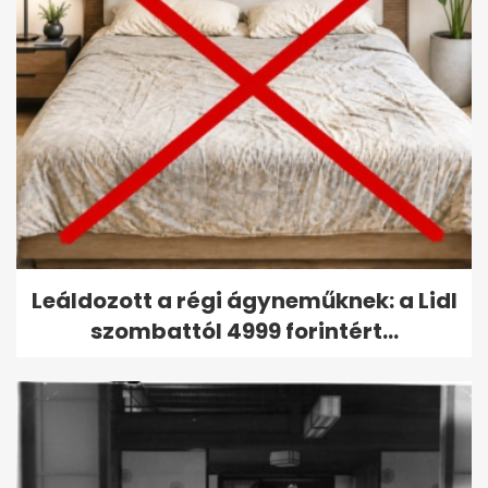
Leáldozott a régi ágyneműknek: a Lidl
szombattól 4999 forintért...