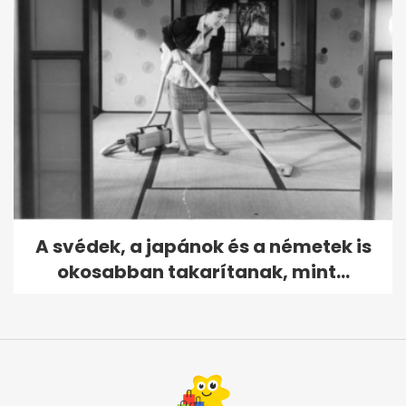
A svédek, a japánok és a németek is
okosabban takarítanak, mint...