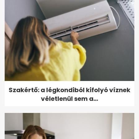
Szakértő: a légkondiból kifolyó víznek
véletlenül sem a...