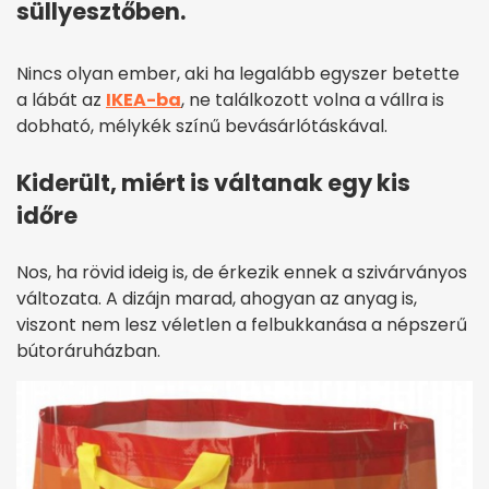
süllyesztőben.
Nincs olyan ember, aki ha legalább egyszer betette
a lábát az
IKEA-ba
, ne találkozott volna a vállra is
dobható, mélykék színű bevásárlótáskával.
Kiderült, miért is váltanak egy kis
időre
Nos, ha rövid ideig is, de érkezik ennek a szivárványos
változata. A dizájn marad, ahogyan az anyag is,
viszont nem lesz véletlen a felbukkanása a népszerű
bútoráruházban.