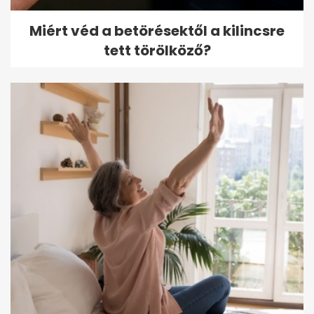
Miért véd a betörésektől a kilincsre
tett törölköző?