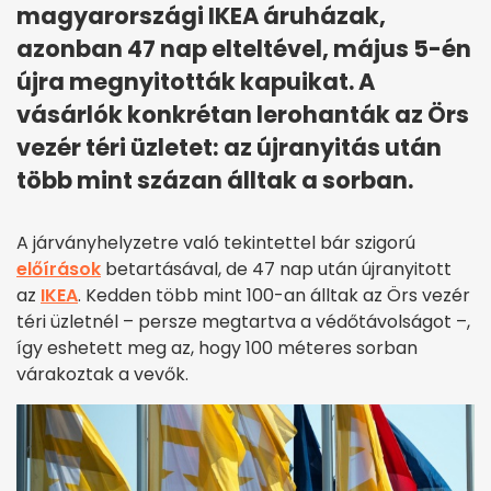
magyarországi IKEA áruházak,
azonban 47 nap elteltével, május 5-én
újra megnyitották kapuikat. A
vásárlók konkrétan lerohanták az Örs
vezér téri üzletet: az újranyitás után
több mint százan álltak a sorban.
A járványhelyzetre való tekintettel bár szigorú
előírások
betartásával, de 47 nap után újranyitott
az
IKEA
. Kedden több mint 100-an álltak az Örs vezér
téri üzletnél – persze megtartva a védőtávolságot –,
így eshetett meg az, hogy 100 méteres sorban
várakoztak a vevők.