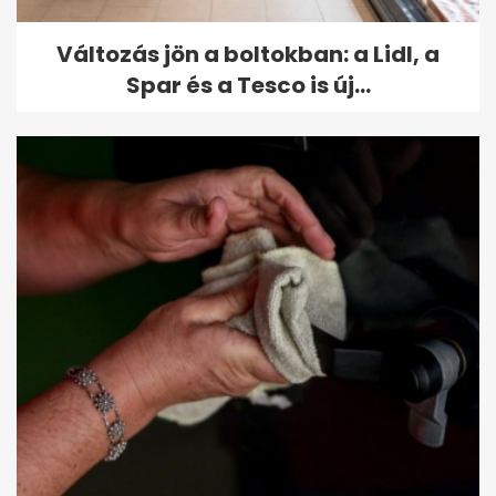
Változás jön a boltokban: a Lidl, a
Spar és a Tesco is új...