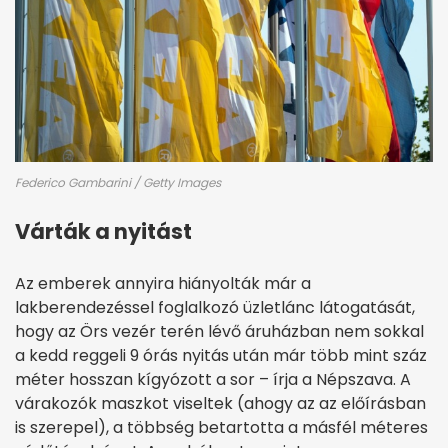
Federico Gambarini / Getty Images
Várták a nyitást
Az emberek annyira hiányolták már a
lakberendezéssel foglalkozó üzletlánc látogatását,
hogy az Örs vezér terén lévő áruházban nem sokkal
a kedd reggeli 9 órás nyitás után már több mint száz
méter hosszan kígyózott a sor – írja a Népszava. A
várakozók maszkot viseltek (ahogy az az előírásban
is szerepel), a többség betartotta a másfél méteres