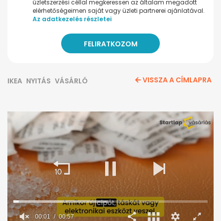
üzletszerzési céllal megkeressen az általam megadott
elérhetőségeimen saját vagy üzleti partnerei ajánlatával.
Az adatkezelés részletei
VISSZA A CÍMLAPRA
IKEA
NYITÁS
VÁSÁRLÓ
00:02
00:57