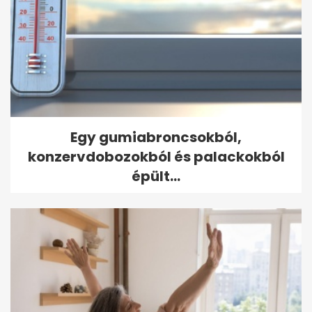
Egy gumiabroncsokból,
konzervdobozokból és palackokból
épült...