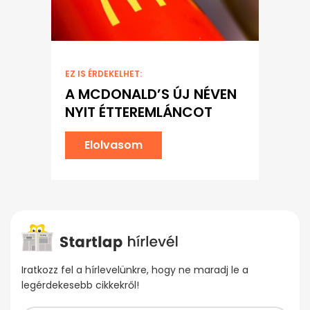
EZ IS ÉRDEKELHET:
A MCDONALD’S ÚJ NÉVEN
NYIT ÉTTEREMLÁNCOT
Elolvasom
Iratkozz fel a hírlevelünkre, hogy ne maradj le a
legérdekesebb cikkekről!