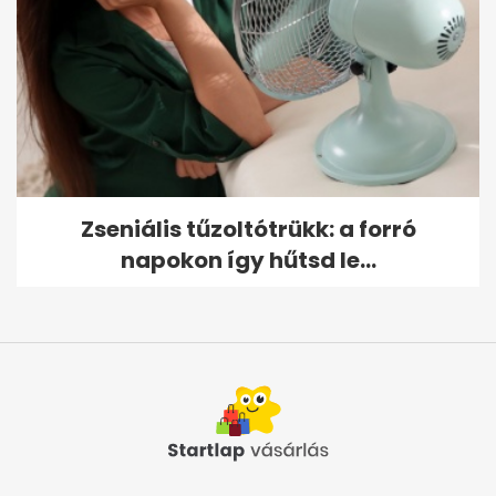
Zseniális tűzoltótrükk: a forró
napokon így hűtsd le...