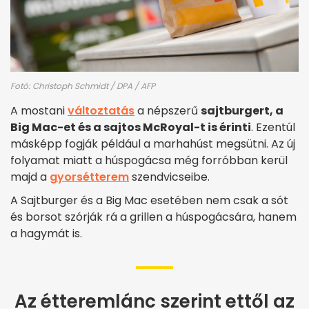
Fotó: Christoph Schmidt / DPA / AFP
A mostani
változtatás
a népszerű
sajtburgert, a
Big Mac-et és a sajtos McRoyal-t is érinti
. Ezentúl
másképp fogják például a marhahúst megsütni. Az új
folyamat miatt a húspogácsa még forróbban kerül
majd a
gyorsétterem
szendvicseibe.
A Sajtburger és a Big Mac esetében nem csak a sót
és borsot szórják rá a grillen a húspogácsára, hanem
a hagymát is.
Az étteremlánc szerint ettől az