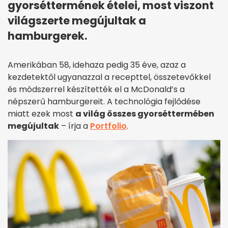
gyorséttermének ételei, most viszont
világszerte megújultak a
hamburgerek.
Amerikában 58, idehaza pedig 35 éve, azaz a
kezdetektől ugyanazzal a recepttel, összetevőkkel
és módszerrel készítették el a McDonald’s a
népszerű hamburgereit. A technológia fejlődése
miatt ezek most
a világ összes gyorséttermében
megújultak
– írja a
Portfolio
.