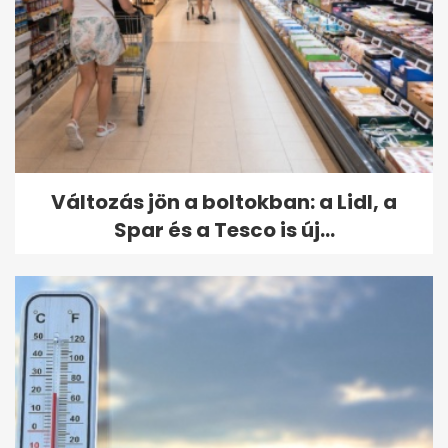
Változás jön a boltokban: a Lidl, a
Spar és a Tesco is új...