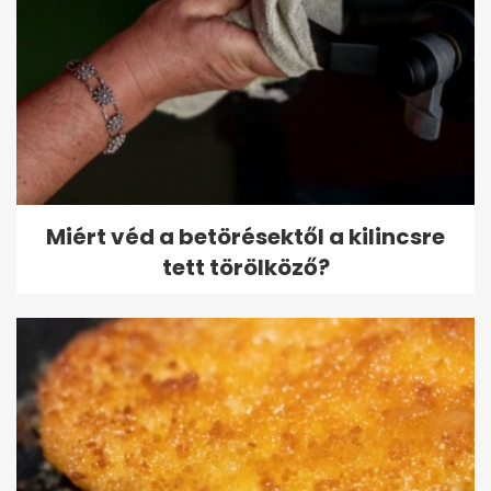
Miért véd a betörésektől a kilincsre
tett törölköző?