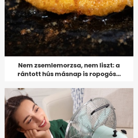
Nem zsemlemorzsa, nem liszt: a
rántott hús másnap is ropogós...