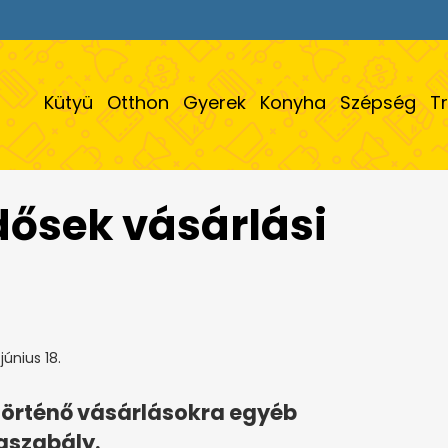
Kütyü
Otthon
Gyerek
Konyha
Szépség
T
dősek vásárlási
június 18.
történő vásárlásokra egyéb
gszabály.