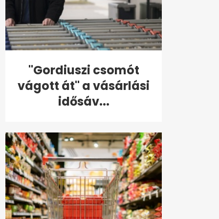
"Gordiuszi csomót
vágott át" a vásárlási
idősáv...