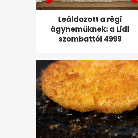
Leáldozott a régi
ágyneműknek: a Lidl
szombattól 4999
forintért...