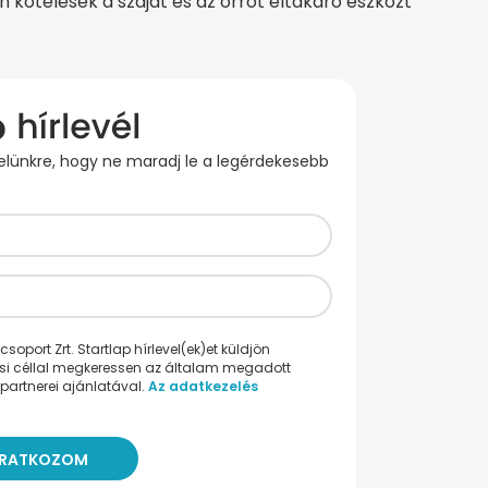
n kötelesek a szájat és az orrot eltakaró eszközt
evelünkre, hogy ne maradj le a legérdekesebb
oport Zrt. Startlap hírlevel(ek)et küldjön
ési céllal megkeressen az általam megadott
partnerei ajánlatával.
Az adatkezelés