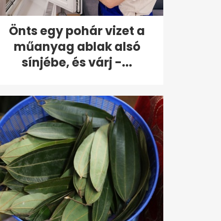
Önts egy pohár vizet a
műanyag ablak alsó
sínjébe, és várj -...