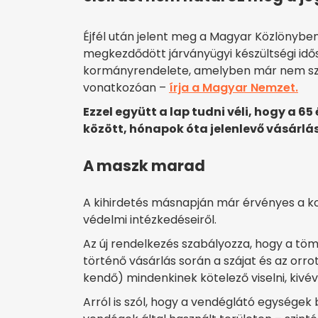
Éjfél után jelent meg a Magyar Közlönybe
megkezdődött járványügyi készültségi idős
kormányrendelete, amelyben már nem szer
vonatkozóan –
írja a Magyar Nemzet.
Ezzel együtt a lap tudni véli, hogy a 65
között, hónapok óta jelenlevő vásárlá
A maszk marad
A kihirdetés másnapján már érvényes a ko
védelmi intézkedéseiről.
Az új rendelkezés szabályozza, hogy a tö
történő vásárlás során a szájat és az orrot
kendő) mindenkinek kötelező viselni, kivé
Arról is szól, hogy a vendéglátó egységek 