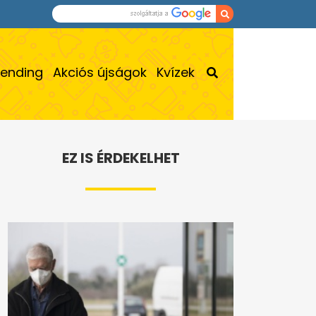
rending
Akciós újságok
Kvízek
EZ IS ÉRDEKELHET