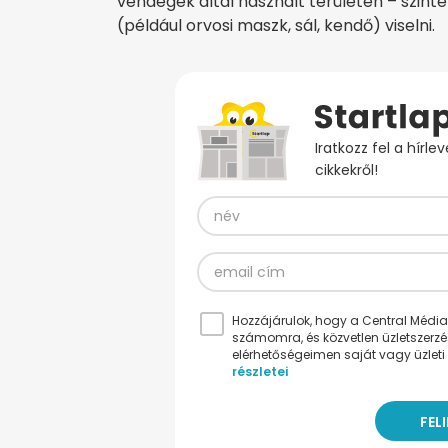
vendégek által használt területen – szinté
(például orvosi maszk, sál, kendő) viselni.
Iratkozz fel a hírl
cikkekről!
Hozzájárulok, hogy a Central Médiacs
számomra, és közvetlen üzletszerz
elérhetőségeimen saját vagy üzleti 
részletei