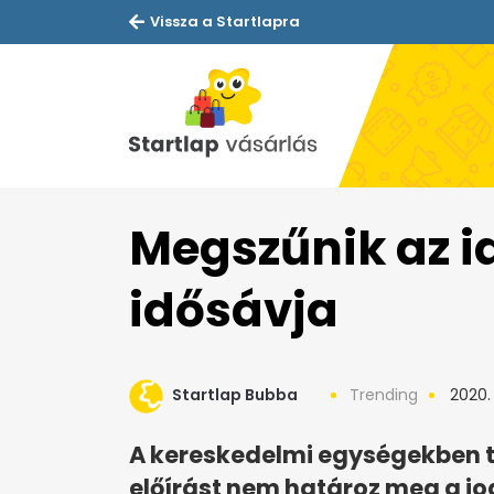
Vissza a Startlapra
Megszűnik az i
idősávja
Startlap Bubba
Trending
2020. 
A kereskedelmi egységekben 
előírást nem határoz meg a jo