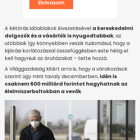
Elolvasom
A kétórás időablakok kivezetésével
a kereskedelmi
dolgozók és a vásárlók is nyugodtabbak
, az
utóbbiak így könnyebben veszik tudomásul, hogy a
kijárási korlátozással összefüggésben este hétig el
kell hagyniuk az áruházakat – tette hozzá.
A Világgazdaság kitért arra is, hogy a várakozások
szerint úgy mint tavaly decemberben,
idén is
csaknem 600 milliárd forintot hagyhatnak az
élelmiszerboltokban a vevők
.