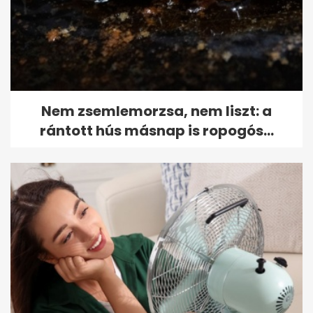
Nem zsemlemorzsa, nem liszt: a
rántott hús másnap is ropogós...