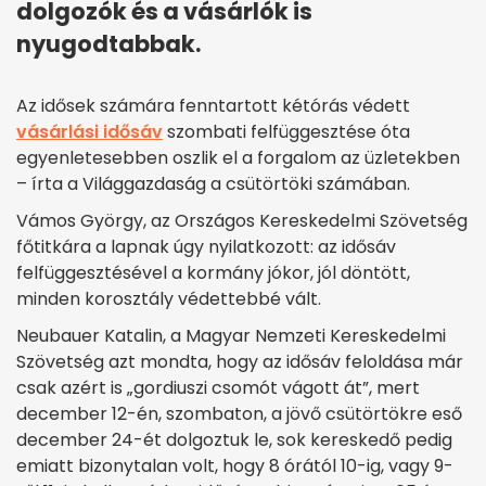
dolgozók és a vásárlók is
nyugodtabbak.
Az idősek számára fenntartott kétórás védett
vásárlási idősáv
szombati felfüggesztése óta
egyenletesebben oszlik el a forgalom az üzletekben
– írta a Világgazdaság a csütörtöki számában.
Vámos György, az Országos Kereskedelmi Szövetség
főtitkára a lapnak úgy nyilatkozott: az idősáv
felfüggesztésével a kormány jókor, jól döntött,
minden korosztály védettebbé vált.
Neubauer Katalin, a Magyar Nemzeti Kereskedelmi
Szövetség azt mondta, hogy az idősáv feloldása már
csak azért is „gordiuszi csomót vágott át”, mert
december 12-én, szombaton, a jövő csütörtökre eső
december 24-ét dolgoztuk le, sok kereskedő pedig
emiatt bizonytalan volt, hogy 8 órától 10-ig, vagy 9-