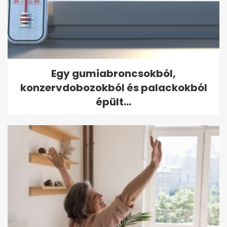
Egy gumiabroncsokból,
konzervdobozokból és palackokból
épült...