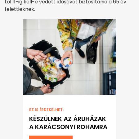
től 11-ig kell-e védett idősávot biztosítania a 65 év
felettieknek.
EZ IS ÉRDEKELHET:
KÉSZÜLNEK AZ ÁRUHÁZAK
A KARÁCSONYI ROHAMRA