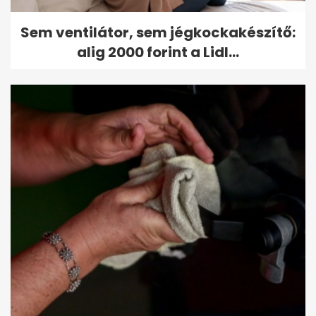
Sem ventilátor, sem jégkockakészítő:
alig 2000 forint a Lidl...