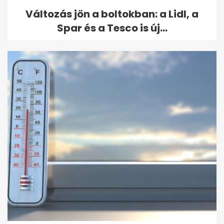
Változás jön a boltokban: a Lidl, a
Spar és a Tesco is új...