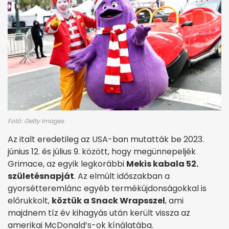
Fotó: Getty Images
Az italt eredetileg az USA-ban mutatták be 2023.
június 12. és július 9. között, hogy megünnepeljék
Grimace, az egyik legkorábbi
Mekis kabala 52.
születésnapját
. Az elmúlt időszakban a
gyorsétteremlánc egyéb termékújdonságokkal is
előrukkolt,
köztük a Snack Wrapsszel
, ami
majdnem tíz év kihagyás után került vissza az
amerikai McDonald’s-ok kínálatába.