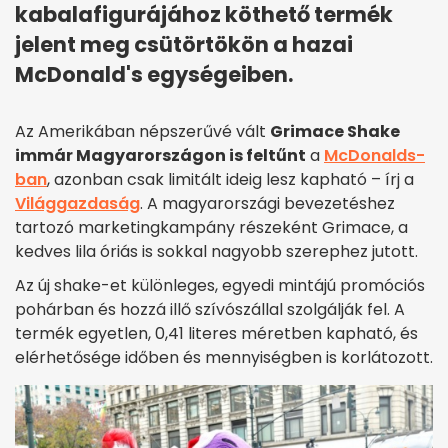
kabalafigurájához köthető termék
jelent meg csütörtökön a hazai
McDonald's egységeiben.
Az Amerikában népszerűvé vált
Grimace Shake
immár Magyarországon is feltűnt
a
McDonalds-
ban
, azonban csak limitált ideig lesz kapható – írj a
Világgazdaság
. A magyarországi bevezetéshez
tartozó marketingkampány részeként Grimace, a
kedves lila óriás is sokkal nagyobb szerephez jutott.
Az új shake-et különleges, egyedi mintájú promóciós
pohárban és hozzá illő szívószállal szolgálják fel. A
termék egyetlen, 0,41 literes méretben kapható, és
elérhetősége időben és mennyiségben is korlátozott.