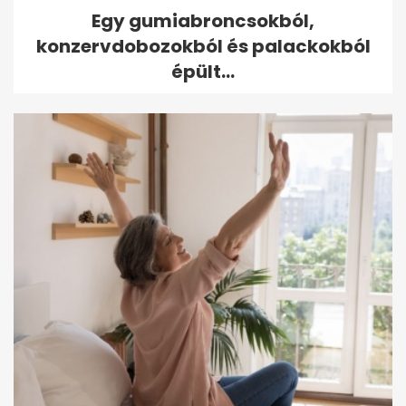
Egy gumiabroncsokból,
konzervdobozokból és palackokból
épült...