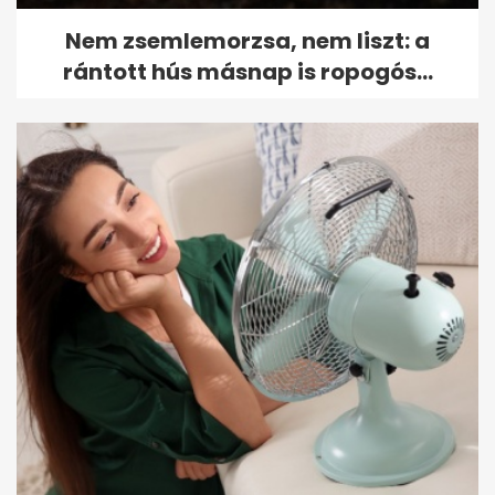
Nem zsemlemorzsa, nem liszt: a
rántott hús másnap is ropogós...