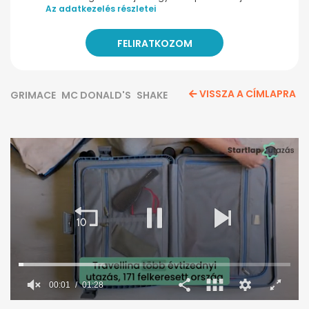
Az adatkezelés részletei
VISSZA A CÍMLAPRA
GRIMACE
MC DONALD'S
SHAKE
00:02
01:28
0