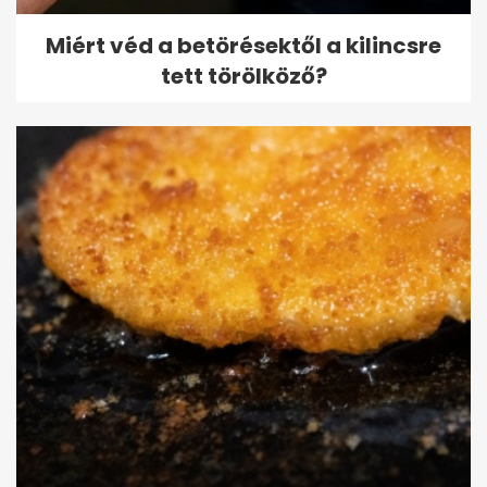
Miért véd a betörésektől a kilincsre
tett törölköző?