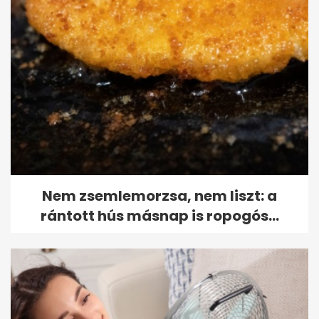
Nem zsemlemorzsa, nem liszt: a
rántott hús másnap is ropogós...