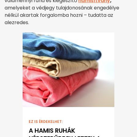
valamennyi ruha és kiegészítő
hamisítvány
,
amelyeket a védjegy tulajdonosának engedélye
nélkül akartak forgalomba hozni – tudatta az
alezredes.
EZ IS ÉRDEKELHET:
A HAMIS RUHÁK