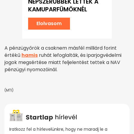
NÉPSZERŰBBEK LETTEK A
KAMUPARFÜMÖKNÉL
Elolvasom
A pénzügyőrök a csaknem másfél milliárd forint
értékű
hamis
ruhát lefoglalták, és iparjogvédelmi
jogok megsértése miatt feljelentést tettek a NAV
pénzügyi nyomozóinál.
(MTI)
Iratkozz fel a hírlevelünkre, hogy ne maradj le a