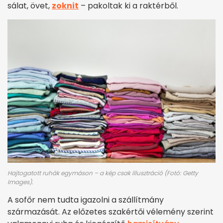
sálat, övet,
zoknit
– pakoltak ki a raktérből.
Hajtogatott ruhák egymáson – a kép csak illusztráció (Fotó: Getty
Images).
A sofőr nem tudta igazolni a szállítmány
származását. Az előzetes szakértői vélemény szerint