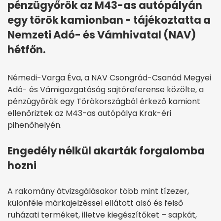
pénzügyőrök az M43-as autópályán
egy török kamionban - tájékoztatta a
Nemzeti Adó- és Vámhivatal (NAV)
hétfőn.
Némedi-Varga Éva, a NAV Csongrád-Csanád Megyei
Adó- és Vámigazgatóság sajtóreferense közölte, a
pénzügyőrök egy Törökországból érkező kamiont
ellenőriztek az M43-as autópálya Krak-éri
pihenőhelyén.
Engedély nélkül akarták forgalomba
hozni
A rakomány átvizsgálásakor több mint tízezer,
különféle márkajelzéssel ellátott alsó és felső
ruházati terméket, illetve kiegészítőket – sapkát,