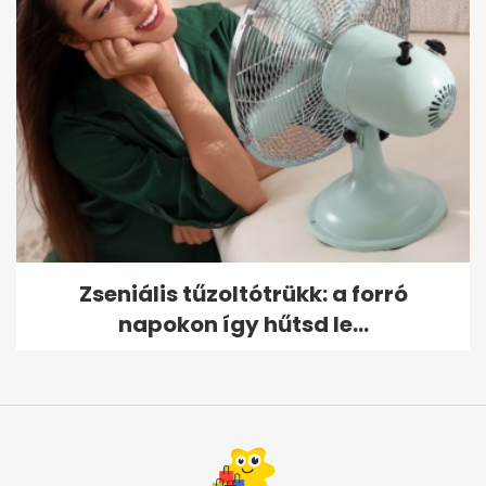
Zseniális tűzoltótrükk: a forró
napokon így hűtsd le...