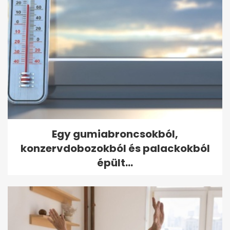
Egy gumiabroncsokból,
konzervdobozokból és palackokból
épült...