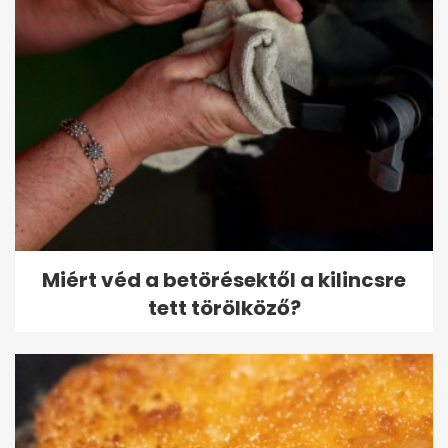
Miért véd a betörésektől a kilincsre
tett törölköző?