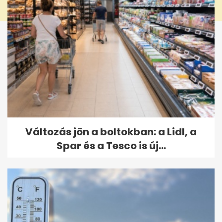
Változás jön a boltokban: a Lidl, a
Spar és a Tesco is új...