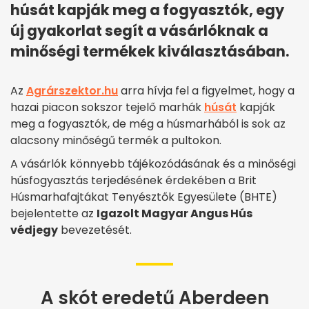
húsát kapják meg a fogyasztók, egy
új gyakorlat segít a vásárlóknak a
minőségi termékek kiválasztásában.
Az
Agrárszektor.hu
arra hívja fel a figyelmet, hogy a
hazai piacon sokszor tejelő marhák
húsát
kapják
meg a fogyasztók, de még a húsmarhából is sok az
alacsony minőségű termék a pultokon.
A vásárlók könnyebb tájékozódásának és a minőségi
húsfogyasztás terjedésének érdekében a Brit
Húsmarhafajtákat Tenyésztők Egyesülete (BHTE)
bejelentette az
Igazolt Magyar Angus Hús
védjegy
bevezetését.
A skót eredetű Aberdeen