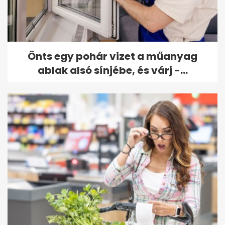
Önts egy pohár vizet a műanyag
ablak alsó sínjébe, és várj -...