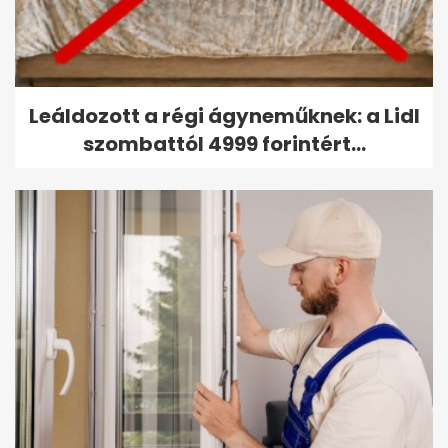
Leáldozott a régi ágyneműknek: a Lidl
szombattól 4999 forintért...