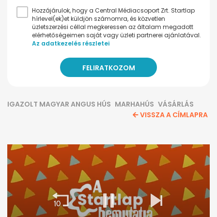
Hozzájárulok, hogy a Central Médiacsoport Zrt. Startlap
hírlevel(ek)et küldjön számomra, és közvetlen
üzletszerzési céllal megkeressen az általam megadott
elérhetőségeimen saját vagy üzleti partnerei ajánlatával.
Az adatkezelés részletei
IGAZOLT MAGYAR ANGUS HÚS
MARHAHÚS
VÁSÁRLÁS
VISSZA A CÍMLAPRA