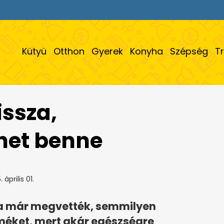
Kütyü
Otthon
Gyerek
Konyha
Szépség
T
issza,
het benne
 április 01.
ha már megvették, semmilyen
méket, mert akár egészségre