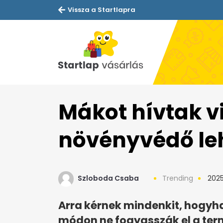
Vissza a Startlapra
Mákot hívtak v
növényvédő le
Szloboda Csaba
Trending
2025.
Arra kérnek mindenkit, hogy
módon ne fogyasszák el a ter