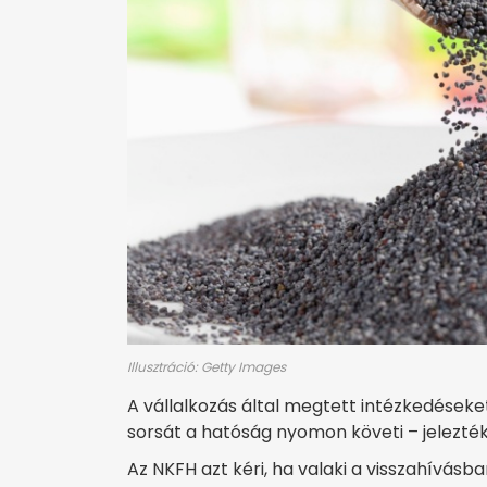
Illusztráció: Getty Images
A vállalkozás által megtett intézkedéseke
sorsát a hatóság nyomon követi – jelezté
Az NKFH azt kéri, ha valaki a visszahívás