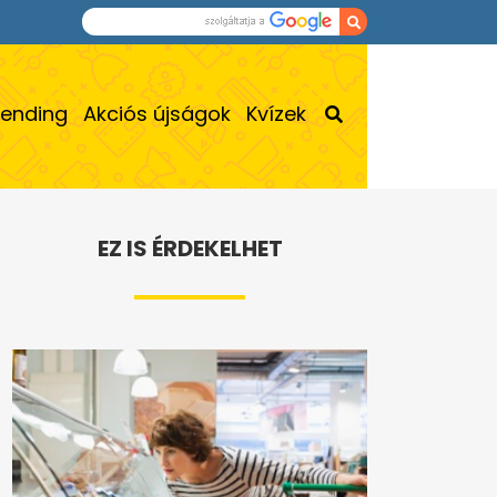
rending
Akciós újságok
Kvízek
EZ IS ÉRDEKELHET