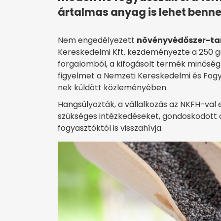
ártalmas anyag is lehet benne
Nem engedélyezett
növényvédőszer-ta
Kereskedelmi Kft. kezdeményezte a 250 
forgalomból, a kifogásolt termék minőségme
figyelmet a Nemzeti Kereskedelmi és Fog
nek küldött közleményében.
Hangsúlyozták, a vállalkozás az NKFH-va
szükséges intézkedéseket, gondoskodott a 
fogyasztóktól is visszahívja.