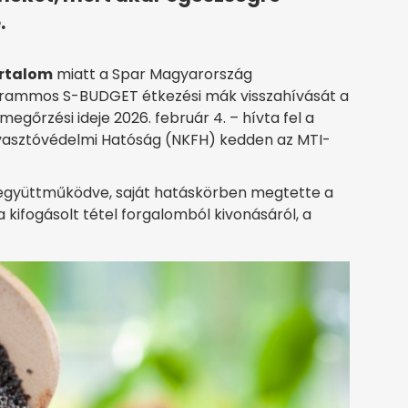
.
rtalom
miatt a Spar Magyarország
grammos S-BUDGET étkezési mák visszahívását a
gőrzési ideje 2026. február 4. – hívta fel a
yasztóvédelmi Hatóság (NKFH) kedden az MTI-
l együttműködve, saját hatáskörben megtette a
kifogásolt tétel forgalomból kivonásáról, a