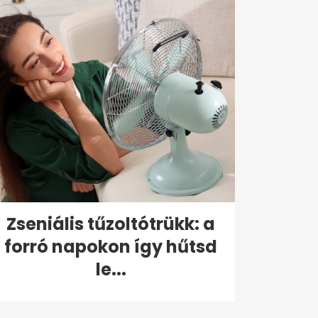
Zseniális tűzoltótrükk: a
forró napokon így hűtsd
le...