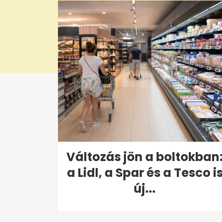
0%
Változás jön a boltokban
a Lidl, a Spar és a Tesco i
új...