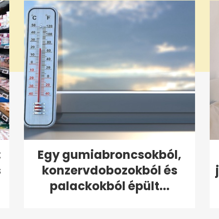
:
Egy gumiabroncsokból,
s
konzervdobozokból és
palackokból épült...