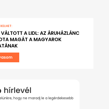
EKELHET:
 VÁLTOTT A LIDL: AZ ÁRUHÁZLÁNC
DTA MAGÁT A MAGYAROK
ATÁNAK
lvasom
evelünkre, hogy ne maradj le a legérdekesebb