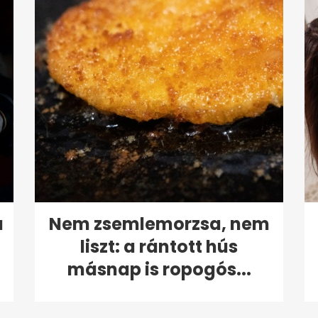
a
Nem zsemlemorzsa, nem
liszt: a rántott hús
másnap is ropogós...