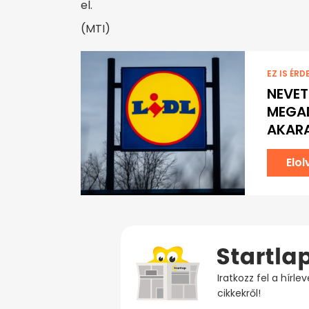
el.
(MTI)
EZ IS ÉRD
NEVET
MEGA
AKAR
Elo
Iratkozz fel a hírl
cikkekről!